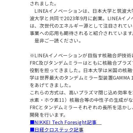
用化学
NU就職ナビ
されました。
キャンパス案内
学科／
学科／
科／情
日大理工の教育
総合型選抜
科／専
LINEAイノベーションは、日本大学と筑波
専攻
専攻
報科学
一般選抜 N全学
インターンシップについて
攻
新たなタグライン、VIについて
波大学と共同で2023年9月に創業。LINE
帰国生選抜/外国人留学生選抜
専攻
一般選抜 A個別
は、次世代のエネルギー源として注目されてい
入学者納入金
総合型選抜
事業への応用も期待されると紹介されています
物理学
量子理
数学科
地理学
令和9年度 入学者選抜日程
是非ご一読ください。
編入学試験（一
科／専
工学専
／専攻
専攻
攻
攻
※LINEAイノベーションが目指す核融合炉技
短期大学部
FRC及びタンデムミラーはともに核融合プラ
日本大学短期大学部（理工学部併
役割を担ってきました。日本大学は米国の核融
設・船橋校舎）
学は世界最大のタンデムミラー型装置GAMMA 
をあげてきました。
行きたい学科を選べる
これらの方式は、高いプラズマ閉じ込め効率を実現
水素・ホウ素11）核融合等の中性子の生成が
FRCとタンデムミラーそれぞれの長所を活か
開発を行います。
■NIKKEI Tech Foresight記事
■日経クロステック記事