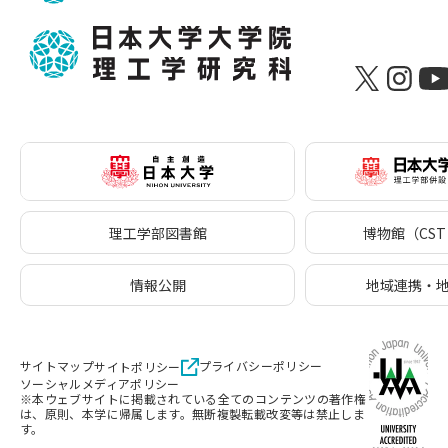
理工学部図書館
博物館（CST 
情報公開
地域連携・
サイトマップ
プライバシーポリシー
サイトポリシー
ソーシャルメディアポリシー
※本ウェブサイトに掲載されている全てのコンテンツの著作権
は、原則、本学に帰属します。無断複製転載改変等は禁止しま
す。