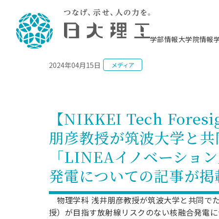
NEWS
学部情報
大学院情報
2024年04月15日
メディア
理工学部概要
大学院概要
理工学部学科情報
大学院・研究情報
学生生活
在学生用就職支援情報 ―セミナー・講座・
教育情報について（
入試情報・大学院の
学生生活施設案内
就職支援体制
相談等―
理念・教育目標
教育理念
入学者選抜募集人員
理工学研究所
学生食堂
交通シ
教育研究上の目
入試情報
情報教育研究セ
スポーツ施設（
就職支援体制
海洋建
土木工
建築学
学校推薦型選抜
個別相談コーナー
ステム
築工学
学科／
科／専
理工学部長からのメッセージ
研究科長メッセージ
令和8年度 出身校別合格者数
理工学研究所研究ジャーナル
サークル紹介
各学科の教育研
社会人大学院制
テクノプレース1
CSTギャラリー
公務員試験対策
型選抜（募集要
工学科
科／専
【NIKKEI Tech Fo
専攻
2028.3卒向け
攻
／専攻
攻
沿革
学位取得状況
一般選抜 N全学統一方式 第1期
理工学部学術講演会
学部内イベント
入学者受入方針
大学院の各種支
科学技術資料セ
八海山セミナー
教員採用試験対
一般選抜募集要
就職・キャリア形成プログラム
朋彦教授が筑波大学と共
リシー）
（CST MUSEU
理工学部データ
大学院進学のススメ
一般選抜 A個別方式
研究者情報
学部内施設情報
資格・検定
校友枠選抜
2027.3卒向け
日本大学理工学部の
まちづ
精密機
航空宇
プラズマ理工学
「LINEAイノベーシ
機械工
就職・キャリア形成プログラム
大学組織図
教育情報
くり工
一般選抜 C共通テスト利用方式
日本大学研究情報データベース
械工学
図書館
キャリアデザイ
宙工学
ニューストピッ
資格課程
学科／
学科／
第1期
科／専
測量実習センタ
科／専
発電についての記事が掲
公務員試験対策
専攻
自己点検・評価
留学生
海外からの研究訪問
防災情報
よくあるご質問
海外学術交流
専攻
攻
攻
一般選抜 C共通テスト利用方式
教員採用試験支援
地域連携・地域貢献活動
海外学術交流
一般教育
第2期
物理学科 浅井朋彦教授が筑波大学と共同でた
入学試験出願前
就職対策情報冊子PDF版
応用情
日本大学大学院 特別講義
授）が目指す放射線リスクのない核融合発電について「
物質応
FD活動
等）
一般選抜 N全学統一方式 第2期
電気工
電子工
報工学