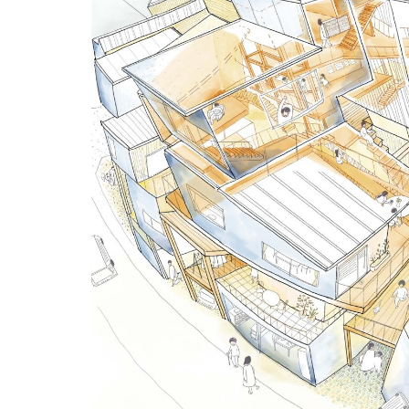
用化学
NU就職ナビ
キャンパス案内
学科／
学科／
科／情
日大理工の教育
総合型選抜
科／専
専攻
専攻
報科学
一般選抜 N全学
インターンシップについて
攻
新たなタグライン、VIについて
帰国生選抜/外国人留学生選抜
専攻
一般選抜 A個別
入学者納入金
総合型選抜
物理学
量子理
数学科
地理学
令和9年度 入学者選抜日程
編入学試験（一
科／専
工学専
／専攻
専攻
攻
攻
短期大学部
日本大学短期大学部（理工学部併
設・船橋校舎）
行きたい学科を選べる