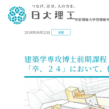
NEWS
学部情報
大学院情報
2024年04月21日
受賞
理工学部概要
大学院概要
理工学部学科情報
大学院・研究情報
学生生活
在学生用就職支援情報 ―セミナー・講座・
教育情報について（
入試情報・大学院の
学生生活施設案内
就職支援体制
相談等―
理念・教育目標
教育理念
入学者選抜募集人員
理工学研究所
学生食堂
交通シ
教育研究上の目
入試情報
情報教育研究セ
スポーツ施設（
就職支援体制
海洋建
土木工
建築学
学校推薦型選抜
個別相談コーナー
ステム
築工学
学科／
科／専
理工学部長からのメッセージ
研究科長メッセージ
令和8年度 出身校別合格者数
理工学研究所研究ジャーナル
サークル紹介
各学科の教育研
社会人大学院制
テクノプレース1
CSTギャラリー
公務員試験対策
型選抜（募集要
工学科
科／専
建築学専攻博士前期課程
専攻
2028.3卒向け
攻
／専攻
攻
沿革
学位取得状況
一般選抜 N全学統一方式 第1期
理工学部学術講演会
学部内イベント
入学者受入方針
大学院の各種支
科学技術資料セ
八海山セミナー
教員採用試験対
一般選抜募集要
就職・キャリア形成プログラム
「卒、２４」において、
リシー）
（CST MUSEU
理工学部データ
大学院進学のススメ
一般選抜 A個別方式
研究者情報
学部内施設情報
資格・検定
校友枠選抜
2027.3卒向け
日本大学理工学部の
まちづ
精密機
航空宇
プラズマ理工学
機械工
就職・キャリア形成プログラム
大学組織図
教育情報
くり工
一般選抜 C共通テスト利用方式
日本大学研究情報データベース
械工学
図書館
キャリアデザイ
宙工学
ニューストピッ
資格課程
学科／
学科／
第1期
科／専
測量実習センタ
科／専
公務員試験対策
専攻
自己点検・評価
留学生
海外からの研究訪問
防災情報
よくあるご質問
海外学術交流
専攻
攻
攻
一般選抜 C共通テスト利用方式
教員採用試験支援
地域連携・地域貢献活動
海外学術交流
一般教育
第2期
入学試験出願前
就職対策情報冊子PDF版
応用情
日本大学大学院 特別講義
物質応
FD活動
等）
一般選抜 N全学統一方式 第2期
電気工
電子工
報工学