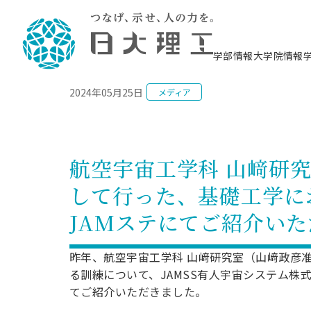
NEWS
学部情報
大学院情報
2024年05月25日
メディア
理工学部概要
大学院概要
理工学部学科情報
大学院・研究情報
学生生活
在学生用就職支援情報 ―セミナー・講座・
教育情報について（
入試情報・大学院の
学生生活施設案内
就職支援体制
相談等―
理念・教育目標
教育理念
入学者選抜募集人員
理工学研究所
学生食堂
交通シ
教育研究上の目
入試情報
情報教育研究セ
スポーツ施設（
就職支援体制
海洋建
土木工
建築学
学校推薦型選抜
個別相談コーナー
ステム
築工学
学科／
科／専
理工学部長からのメッセージ
研究科長メッセージ
令和8年度 出身校別合格者数
理工学研究所研究ジャーナル
サークル紹介
各学科の教育研
社会人大学院制
テクノプレース1
CSTギャラリー
公務員試験対策
型選抜（募集要
工学科
科／専
航空宇宙工学科 山﨑研
専攻
2028.3卒向け
攻
／専攻
攻
沿革
学位取得状況
一般選抜 N全学統一方式 第1期
理工学部学術講演会
学部内イベント
入学者受入方針
大学院の各種支
科学技術資料セ
八海山セミナー
教員採用試験対
一般選抜募集要
就職・キャリア形成プログラム
して行った、基礎工学に
リシー）
（CST MUSEU
理工学部データ
大学院進学のススメ
一般選抜 A個別方式
研究者情報
学部内施設情報
資格・検定
校友枠選抜
2027.3卒向け
日本大学理工学部の
まちづ
精密機
航空宇
プラズマ理工学
JAMステにてご紹介い
機械工
就職・キャリア形成プログラム
大学組織図
教育情報
くり工
一般選抜 C共通テスト利用方式
日本大学研究情報データベース
械工学
図書館
キャリアデザイ
宙工学
ニューストピッ
資格課程
学科／
学科／
第1期
科／専
測量実習センタ
科／専
公務員試験対策
専攻
自己点検・評価
留学生
海外からの研究訪問
防災情報
よくあるご質問
海外学術交流
専攻
攻
攻
昨年、航空宇宙工学科 山﨑研究室（山﨑政彦
一般選抜 C共通テスト利用方式
教員採用試験支援
地域連携・地域貢献活動
海外学術交流
る訓練について、JAMSS有人宇宙システム株
一般教育
第2期
入学試験出願前
てご紹介いただきました。
就職対策情報冊子PDF版
応用情
日本大学大学院 特別講義
物質応
FD活動
等）
一般選抜 N全学統一方式 第2期
電気工
電子工
報工学