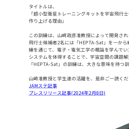
用化学
NU就職ナビ
キャンパス案内
学科／
学科／
科／情
タイトルは、
日大理工の教育
総合型選抜
科／専
専攻
専攻
報科学
一般選抜 N全学
インターンシップについて
「超小型衛星トレーニングキットを宇宙飛行士
攻
新たなタグライン、VIについて
帰国生選抜/外国人留学生選抜
専攻
一般選抜 A個別
作り上げる理由」
入学者納入金
総合型選抜
物理学
量子理
この訓練は、山﨑政彦准教授によって開発された
数学科
地理学
令和9年度 入学者選抜日程
編入学試験（一
科／専
工学専
飛行士候補者2名には「HEPTA-Sat」を一
／専攻
専攻
攻
攻
練を通じて、電子・電気工学の概論を学んでい
短期大学部
システムを体得することで、宇宙空間の課題解
日本大学短期大学部（理工学部併
「HEPTA-Sat」の訓練は、大きな意味を持
設・船橋校舎）
山﨑准教授と学生達の活躍を、是非ご一読くだ
JAMステ記事
行きたい学科を選べる
プレスリリース記事(2024年2月8日)