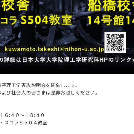
量子理工学専攻説明会を開催します。
および社会人の皆さまは是非お越しください。
６:４０～１８:４０
・スコラＳ５０４教室