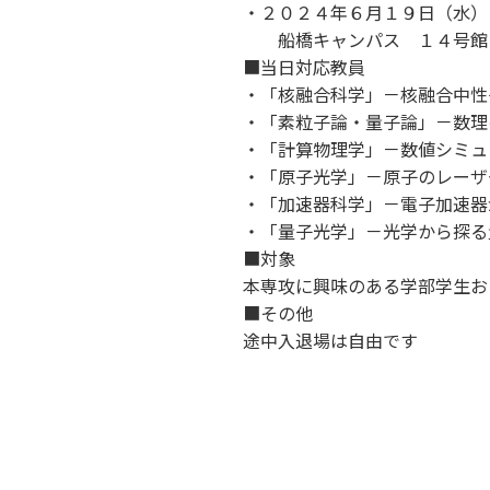
・２０２４年６月１９日（水）１
船橋キャンパス １４号館
■当日対応教員
・「核融合科学」－核融合中性
・「素粒子論・量子論」－数理
・「計算物理学」－数値シミュ
・「原子光学」－原子のレーザ
・「加速器科学」－電子加速器
・「量子光学」－光学から探る
■対象
本専攻に興味のある学部学生お
■その他
途中入退場は自由です