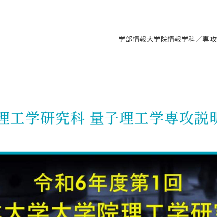
学部情報
大学院情報
学科／専攻
支援情報 ―セミナー・講座・相談等―
について（情報公開）
要
施設案内
キャンパス情報
入試情報・大学院の各種支援制度
学生生活サポート情報
就職支援体制
コーナー
研究上の目的に関する情報
理念
教育研究センター
ーツ施設（船橋校舎）
交通システム工学科／専攻
駿河台キャンパス
入試情報
入試日程
大型構造物試験センター
学生支援室（学生相談窓口）
建築学科／専攻
就職支援体制
推薦型選抜・編入学試験・総合
3卒向け
科の教育研究上の目的
科長メッセージ
ノプレース15
Tギャラリー（駿河台校舎）
船橋キャンパス
社会人大学院制度
募集人数
空気力学研究センター
障がい学生支援
公務員試験対策
抜（募集要項など）
理工学研究科 量子理工学専攻説
機械工学科／専攻
精密機械工学科／専攻
ャリア形成プログラム
者受入方針（アドミッション・ポ
取得状況
技術資料センター
山セミナーハウス
研究施設
大学院の各種支援制度
出願資格・認定
材料創造研究センター
学生寮・アパート紹介
教員採用試験対策
選抜募集要項
3卒向け
ー）
T MUSEUM）
院進学のススメ
内施設情報
未来博士工房
選考方法
先端材料科学センター
日本大学学生生徒等総合保障
資格・検定
枠選抜
電子工学科／専攻
応用情報工学科／情報科学
ャリア形成プログラム
理工学部の取り組み
ズマ理工学研究施設
情報
館
パワーアップセンター（PUC
入学者納入金
環境・防災都市共同研究セン
奨学金制度
キャリアデザインセンタ
ーストピックス
課程
験対策
実習センター
数学科／専攻
地理学専攻
生
情報
募集要項
マイクロ機能デバイス研究セ
保健室
あるご質問
学術交流
試験支援
学術交流
過去問題・解答・出題意図
工作技術センター
留学生制度
教育
情報冊子PDF版
試験出願前の相談（受験上の配慮
受験上の配慮等について
交通総合試験路
動
ナビ