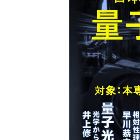
キャンパス案内
日大
総合型選抜
インター
一般
行きたい学科を選べる
新たなタグライン、VIについて
帰国生選抜/外国人留学生選抜
一般
入学者納入金
総合
令和9年度 入学者選抜日程
編入