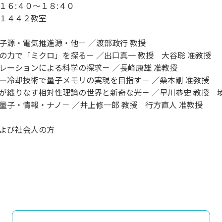
６:４０～１８:４０
１４４２教室
子源・電気推進源・他－ ／渡部政行 教授
の力で「ミクロ」を探る－ ／出口真一 教授 大谷聡 准教授
レーションによる科学の探求－ ／長峰康雄 准教授
ー冷却技術で量子メモリの実現を目指す－ ／桑本剛 准教授
が織りなす相対性理論の世界と新奇な光－ ／早川恭史 教授 境
量子・情報・ナノ－ ／井上修一郎 教授 行方直人 准教授
よび社会人の方