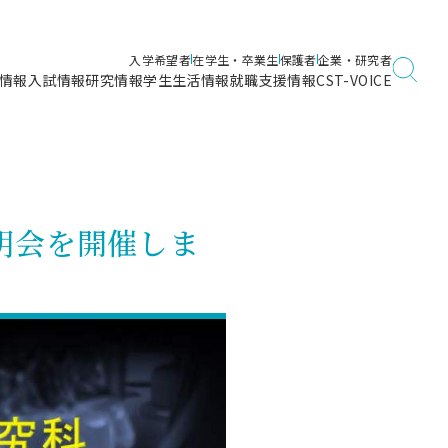
入学希望者
在学生・卒業生
保護者
企業・研究者
情報
入試情報
研究情報
学生生活情報
就職支援情報
CST-VOICE
デジタルガイドブック
海洋建築工学科／専攻
日本大学理工学部ガイド
日大理工に入って良かったこと
電子線利用研究施設
在学・卒業・成績等各種証明書発行
日大理工通信
女子こそサイエンス
量子科学研究所
通学・学割証の発行
明会を開催しま
理工サーキュラー
航空宇宙工学科／専攻
入試に関するお問い合わせ
健康診断証明書発行（＝保健室）
理工研News
制度
専攻
物質応用化学科／専攻
入試の多彩なポイント
学費
）
ター
ー
創設100周年記念サイト
量子理工学専攻
ンター
問い合わせ