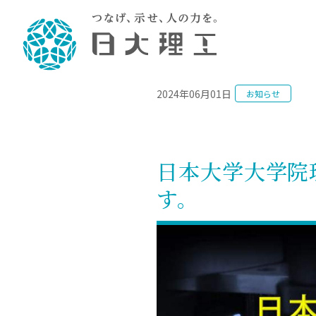
NEWS
2024年06月01日
お知らせ
理工学部概要
大学院・研究情報
学生生活
理工学部学科情報
在学生用就職
教育情報
大学院概
学生生活
理念・教育目標
入学者選抜募集人員
理工学研究所
学生食堂
土木工学科／専攻
個別相談
教育
教育
情報
スポ
学校
理工学部長からのメッセージ
令和8年度 出身校別合格者数
理工学研究所研究ジャーナル
サークル紹介
2028.
各学
研究
テク
CS
型選
日本大学大学院
まちづくり工学科／専攻
就職・キ
沿革
一般選抜 N全学統一方式 第1期
理工学部学術講演会
学部内イベント
入学
学位
科学
八海
一般
す。
2027.
リシ
（CS
理工学部データ
一般選抜 A個別方式
研究者情報
大学
学部
校友
電気工学科／専攻
就職・キ
日本大学
プラ
大学組織図
一般選抜 C共通テスト利用方式
日本大学研究情報データベース
教育
図書
ニュ
資格
公務員試
第1期
測量
物理学科／専攻
自己点検・評価
海外からの研究訪問
留学
防災
よく
海外
教員採用
短期大学部
一般選抜 C共通テスト利用方式
地域連携・地域貢献活動
海外
一般
日本大学短期大学部（理工学部併
第2期
就職対策
入学
設・船橋校舎）
日本大学大学院 特別講義
FD活
等）
一般選抜 N全学統一方式 第2期
NU就職