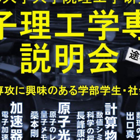
理工学研究所
理工の教育プログラム
ンシップについて
選抜 N全学統一方式
研究事務課
選抜 A個別方式
型選抜
学試験（一般）