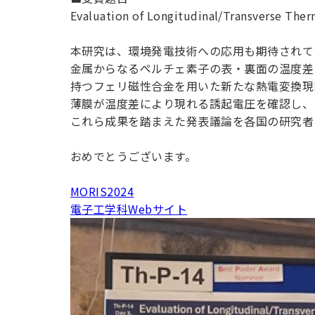
用化学
NU就職ナビ
キャンパス案内
学科／
学科／
科／情
Evaluation of Longitudinal/Transverse Ther
日大理工の教育
総合型選抜
科／専
専攻
専攻
報科学
一般選抜 N全学
インターンシップについて
攻
新たなタグライン、VIについて
帰国生選抜/外国人留学生選抜
専攻
一般選抜 A個別
本研究は、環境発電技術への応用も期待されて
金属からなるペルチェ素子の表・裏面の温度差
入学者納入金
総合型選抜
物理学
量子理
持つフェリ磁性合金を用いた新たな熱電変換現象
数学科
地理学
令和9年度 入学者選抜日程
編入学試験（一
科／専
工学専
薄膜が温度差により現れる誘起電圧を確認し、
／専攻
専攻
攻
攻
これら成果を踏まえた発表議論を各国の研究者に評価さ
短期大学部
日本大学短期大学部（理工学部併
おめでとうございます。
設・船橋校舎）
MORIS2024
電子工学科Webサイト
行きたい学科を選べる