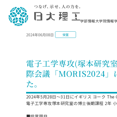
NEWS
学部情報
大学院情報
2024年06月08日
受賞
理工学部概要
大学院概要
理工学部学科情報
大学院・研究情報
学生生活
在学生用就職支援情報 ―セミナー・講座・
教育情報について（
入試情報・大学院の
学生生活施設案内
就職支援体制
相談等―
理念・教育目標
教育理念
入学者選抜募集人員
理工学研究所
学生食堂
交通シ
教育研究上の目
入試情報
情報教育研究セ
スポーツ施設（
就職支援体制
海洋建
土木工
建築学
学校推薦型選抜
個別相談コーナー
ステム
築工学
学科／
科／専
理工学部長からのメッセージ
研究科長メッセージ
令和8年度 出身校別合格者数
理工学研究所研究ジャーナル
サークル紹介
各学科の教育研
社会人大学院制
テクノプレース1
CSTギャラリー
公務員試験対策
型選抜（募集要
工学科
科／専
電子工学専攻(塚本研究
専攻
2028.3卒向け
攻
／専攻
攻
沿革
学位取得状況
一般選抜 N全学統一方式 第1期
理工学部学術講演会
学部内イベント
入学者受入方針
大学院の各種支
科学技術資料セ
八海山セミナー
教員採用試験対
一般選抜募集要
就職・キャリア形成プログラム
際会議「MORIS2024」に
リシー）
（CST MUSEU
理工学部データ
大学院進学のススメ
一般選抜 A個別方式
研究者情報
学部内施設情報
資格・検定
校友枠選抜
2027.3卒向け
日本大学理工学部の
まちづ
精密機
航空宇
プラズマ理工学
た。
機械工
就職・キャリア形成プログラム
大学組織図
教育情報
くり工
一般選抜 C共通テスト利用方式
日本大学研究情報データベース
械工学
図書館
キャリアデザイ
宙工学
ニューストピッ
資格課程
学科／
学科／
第1期
科／専
測量実習センタ
科／専
公務員試験対策
専攻
自己点検・評価
留学生
海外からの研究訪問
防災情報
よくあるご質問
海外学術交流
専攻
攻
攻
2024年5月28日～31日にイギリス ヨーク The 
一般選抜 C共通テスト利用方式
教員採用試験支援
地域連携・地域貢献活動
海外学術交流
電子工学専攻塚本研究室の博士後期課程 2年 小林祐
一般教育
第2期
入学試験出願前
就職対策情報冊子PDF版
応用情
日本大学大学院 特別講義
物質応
FD活動
等）
一般選抜 N全学統一方式 第2期
電気工
■受賞題目
電子工
報工学