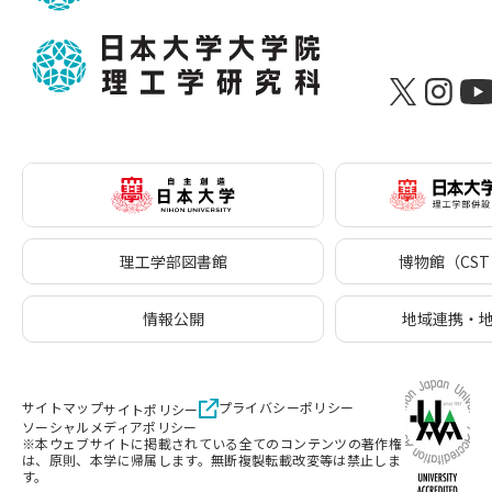
理工学部図書館
博物館（CST 
情報公開
地域連携・
サイトマップ
プライバシーポリシー
サイトポリシー
ソーシャルメディアポリシー
※本ウェブサイトに掲載されている全てのコンテンツの著作権
は、原則、本学に帰属します。無断複製転載改変等は禁止しま
す。