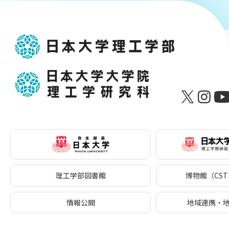
理工学部図書館
博物館（CST 
情報公開
地域連携・