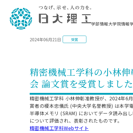
NEWS
学部情報
大学院情報
2024年06月21日
受賞
理工学部概要
大学院概要
理工学部学科情報
大学院・研究情報
学生生活
在学生用就職支援情報 ―セミナー・講座・
教育情報について（
入試情報・大学院の
学生生活施設案内
就職支援体制
相談等―
理念・教育目標
教育理念
入学者選抜募集人員
理工学研究所
学生食堂
交通シ
教育研究上の目
入試情報
情報教育研究セ
スポーツ施設（
就職支援体制
海洋建
土木工
建築学
学校推薦型選抜
個別相談コーナー
ステム
築工学
学科／
科／専
理工学部長からのメッセージ
研究科長メッセージ
令和8年度 出身校別合格者数
理工学研究所研究ジャーナル
サークル紹介
各学科の教育研
社会人大学院制
テクノプレース1
CSTギャラリー
公務員試験対策
型選抜（募集要
工学科
科／専
精密機械工学科の小林伸彰
専攻
2028.3卒向け
攻
／専攻
攻
沿革
学位取得状況
一般選抜 N全学統一方式 第1期
理工学部学術講演会
学部内イベント
入学者受入方針
大学院の各種支
科学技術資料セ
八海山セミナー
教員採用試験対
一般選抜募集要
就職・キャリア形成プログラム
会 論文賞を受賞しまし
リシー）
（CST MUSEU
理工学部データ
大学院進学のススメ
一般選抜 A個別方式
研究者情報
学部内施設情報
資格・検定
校友枠選抜
2027.3卒向け
日本大学理工学部の
まちづ
精密機
航空宇
プラズマ理工学
機械工
就職・キャリア形成プログラム
大学組織図
教育情報
くり工
一般選抜 C共通テスト利用方式
日本大学研究情報データベース
械工学
図書館
キャリアデザイ
宙工学
ニューストピッ
資格課程
精密機械工学科 小林伸彰准教授が、2024年6月
学科／
学科／
第1期
科／専
測量実習センタ
科／専
公務員試験対策
賞者の榎本忠儀氏 (中央大学名誉教授) は本
専攻
自己点検・評価
留学生
海外からの研究訪問
防災情報
よくあるご質問
海外学術交流
専攻
攻
攻
一般選抜 C共通テスト利用方式
半導体メモリ (SRAM) においてデータ読
教員採用試験支援
地域連携・地域貢献活動
海外学術交流
一般教育
第2期
について評価され、表彰されたものです。
入学試験出願前
就職対策情報冊子PDF版
応用情
日本大学大学院 特別講義
精密機械工学科Webサイト
物質応
FD活動
等）
一般選抜 N全学統一方式 第2期
電気工
電子工
報工学