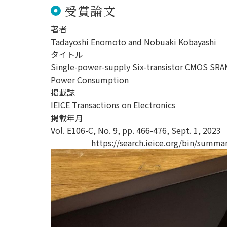
用化学
NU就職ナビ
受賞論文
キャンパス案内
学科／
学科／
科／情
日大理工の教育
総合型選抜
科／専
専攻
専攻
報科学
一般選抜 N全学
インターンシップについて
攻
新たなタグライン、VIについて
著者
帰国生選抜/外国人留学生選抜
専攻
一般選抜 A個別
Tadayoshi Enomoto and Nobuaki Kobayashi
入学者納入金
総合型選抜
タイトル
物理学
量子理
数学科
地理学
Single-power-supply Six-transistor CMOS SRA
令和9年度 入学者選抜日程
編入学試験（一
科／専
工学専
／専攻
専攻
Power Consumption
攻
攻
掲載誌
短期大学部
IEICE Transactions on Electronics
日本大学短期大学部（理工学部併
掲載年月
設・船橋校舎）
Vol. E106-C, No. 9, pp. 466-476, Sept. 1, 2023
https://search.ieice.org/bin/summary.
行きたい学科を選べる