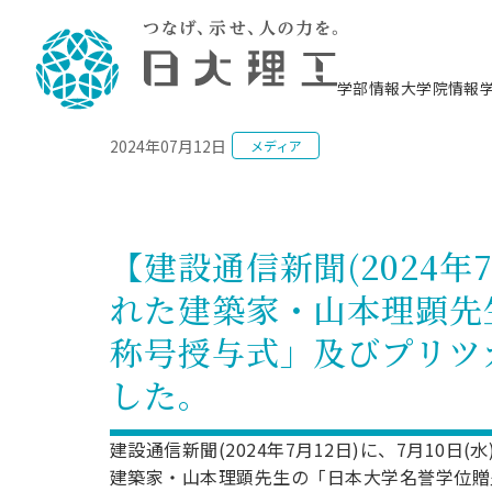
NEWS
学部情報
大学院情報
2024年07月12日
メディア
理工学部概要
大学院概要
理工学部学科情報
大学院・研究情報
学生生活
在学生用就職支援情報 ―セミナー・講座・
教育情報について（
入試情報・大学院の
学生生活施設案内
就職支援体制
相談等―
理念・教育目標
教育理念
入学者選抜募集人員
理工学研究所
学生食堂
交通シ
教育研究上の目
入試情報
情報教育研究セ
スポーツ施設（
就職支援体制
海洋建
土木工
建築学
学校推薦型選抜
個別相談コーナー
ステム
築工学
学科／
科／専
理工学部長からのメッセージ
研究科長メッセージ
令和8年度 出身校別合格者数
理工学研究所研究ジャーナル
サークル紹介
各学科の教育研
社会人大学院制
テクノプレース1
CSTギャラリー
公務員試験対策
型選抜（募集要
工学科
科／専
【建設通信新聞(2024年
専攻
2028.3卒向け
攻
／専攻
攻
沿革
学位取得状況
一般選抜 N全学統一方式 第1期
理工学部学術講演会
学部内イベント
入学者受入方針
大学院の各種支
科学技術資料セ
八海山セミナー
教員採用試験対
一般選抜募集要
就職・キャリア形成プログラム
れた建築家・山本理顕先
リシー）
（CST MUSEU
理工学部データ
大学院進学のススメ
一般選抜 A個別方式
研究者情報
学部内施設情報
資格・検定
校友枠選抜
2027.3卒向け
日本大学理工学部の
まちづ
精密機
航空宇
プラズマ理工学
称号授与式」及びプリツ
機械工
就職・キャリア形成プログラム
大学組織図
教育情報
くり工
一般選抜 C共通テスト利用方式
日本大学研究情報データベース
械工学
図書館
キャリアデザイ
宙工学
ニューストピッ
資格課程
学科／
学科／
第1期
科／専
測量実習センタ
科／専
した。
公務員試験対策
専攻
自己点検・評価
留学生
海外からの研究訪問
防災情報
よくあるご質問
海外学術交流
専攻
攻
攻
一般選抜 C共通テスト利用方式
教員採用試験支援
地域連携・地域貢献活動
海外学術交流
一般教育
第2期
建設通信新聞(2024年7月12日)に、7月10
入学試験出願前
就職対策情報冊子PDF版
応用情
日本大学大学院 特別講義
建築家・山本理顕先生の「日本大学名誉学位贈
物質応
FD活動
等）
一般選抜 N全学統一方式 第2期
電気工
電子工
報工学