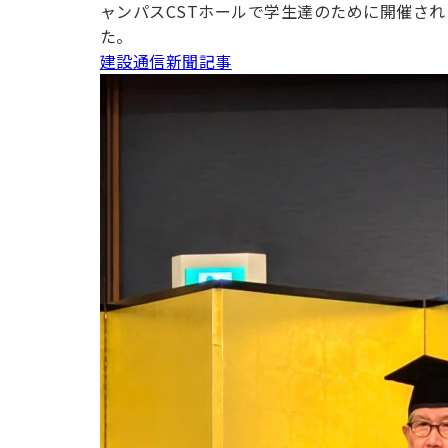
用化学
NU就職ナビ
ャンパスCSTホールで学生達のために開催され
キャンパス案内
学科／
学科／
科／情
日大理工の教育
総合型選抜
科／専
た。
専攻
専攻
報科学
一般選抜 N全学
インターンシップについて
攻
新たなタグライン、VIについて
建設通信新聞記事
帰国生選抜/外国人留学生選抜
専攻
一般選抜 A個別
入学者納入金
総合型選抜
物理学
量子理
数学科
地理学
令和9年度 入学者選抜日程
編入学試験（一
科／専
工学専
／専攻
専攻
攻
攻
短期大学部
日本大学短期大学部（理工学部併
設・船橋校舎）
行きたい学科を選べる