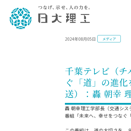
NEWS
2024年08月05日
メディア
理工学部概要
大学院・研究情報
学生生活
理工学部学科情報
在学生用就職
教育情報
大学院概
学生生活
理念・教育目標
入学者選抜募集人員
理工学研究所
学生食堂
土木工学科／専攻
個別相談
教育
教育
情報
スポ
学校
理工学部長からのメッセージ
令和8年度 出身校別合格者数
理工学研究所研究ジャーナル
サークル紹介
2028.
各学
研究
テク
CS
型選
千葉テレビ（チ
まちづくり工学科／専攻
就職・キ
沿革
一般選抜 N全学統一方式 第1期
理工学部学術講演会
学部内イベント
入学
学位
科学
八海
一般
ぐ「道」の進化を
2027.
リシ
（CS
理工学部データ
一般選抜 A個別方式
研究者情報
大学
学部
校友
電気工学科／専攻
就職・キ
日本大学
プラ
送）：轟 朝幸
大学組織図
一般選抜 C共通テスト利用方式
日本大学研究情報データベース
教育
図書
ニュ
資格
公務員試
第1期
測量
物理学科／専攻
自己点検・評価
海外からの研究訪問
留学
防災
よく
海外
教員採用
轟 朝幸理工学部長（交通シ
短期大学部
一般選抜 C共通テスト利用方式
地域連携・地域貢献活動
番組「未来へ、幸せをつなぐ
海外
一般
日本大学短期大学部（理工学部併
第2期
就職対策
入学
設・船橋校舎）
日本大学大学院 特別講義
FD活
等）
一般選抜 N全学統一方式 第2期
NU就職
この番組は、道の大切さを、