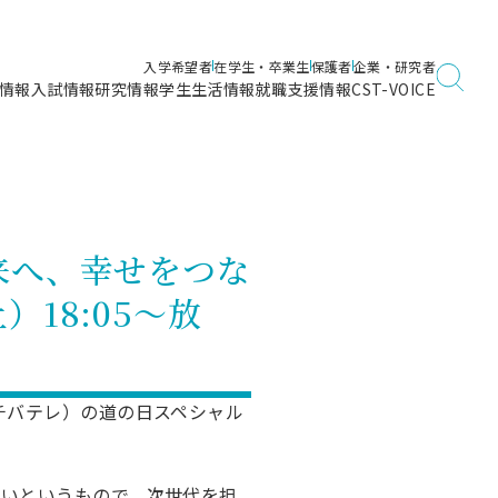
入学希望者
在学生・卒業生
保護者
企業・研究者
情報
入試情報
研究情報
学生生活情報
就職支援情報
CST-VOICE
デジタルガイドブック
海洋建築工学科／専攻
日本大学理工学部ガイド
日大理工に入って良かったこと
電子線利用研究施設
在学・卒業・成績等各種証明書発行
日大理工通信
女子こそサイエンス
量子科学研究所
通学・学割証の発行
来へ、幸せをつな
理工サーキュラー
航空宇宙工学科／専攻
入試に関するお問い合わせ
健康診断証明書発行（＝保健室）
理工研News
18:05～放
制度
専攻
物質応用化学科／専攻
入試の多彩なポイント
学費
）
ター
ー
創設100周年記念サイト
量子理工学専攻
ンター
問い合わせ
チバテレ）の道の日スペシャル
たいというもので、次世代を担