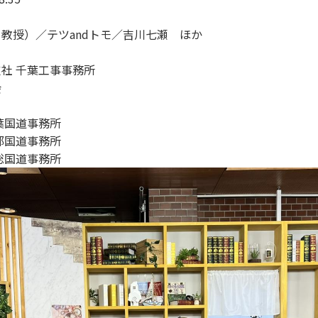
教授）／テツandトモ／吉川七瀬 ほか
社 千葉工事事務所
会
葉国道事務所
都国道事務所
総国道事務所