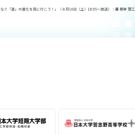
ぐ「道」の進化を見に行こう！」（８月10日（土）18:05～放送）：轟 朝幸 理