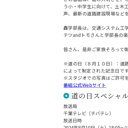
キャンパス案内
う小・中学生に向けて、土木
日大
総合型選抜
インター
一般
行きたい学科を選べる
声、最新の道路建設現場など
新たなタグライン、VIについて
帰国生選抜/外国人留学生選抜
一般
轟学部長は、交通システム工
入学者納入金
総合
テツandトモさんと学部長の
令和9年度 入学者選抜日程
編入
皆さん、是非ご家族そろって
※道の日（８月１０日）：道
によって制定された記念日で
※スタジオでの写真はご許可
番組公式Webサイト
道の日スペシャル
放送局
千葉テレビ（チバテレ）
放送日時
2024年8月10日（土）18:05～18