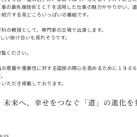
理工学研究所
工事の最先端技術ＩＣＴを活用した仕事の魅力ややりがい、
理工の教育プログラム
ンシップについて
選抜 N全学統一方式
を紹介する見どころいっぱいの番組です。
研究事務課
選抜 A個別方式
学科の教授として、専門家の立場で出演します。
型選抜
楽しい掛け合いも見れそうです。
学試験（一般）
御覧ください。
路の意義や重要性に対する国民の関心を高めるために１９８６
す。
をいただき掲載しております。
 未来へ、幸せをつなぐ「道」の進化を
:35