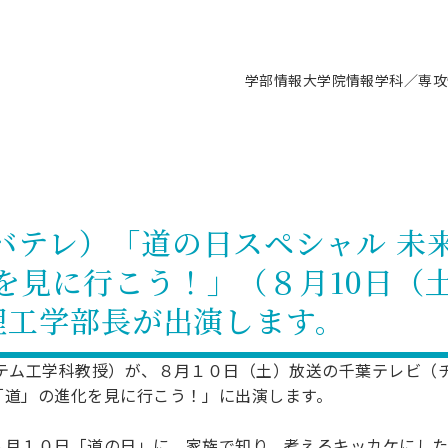
学部情報
大学院情報
学科／専攻
支援情報 ―セミナー・講座・相談等―
について（情報公開）
要
施設案内
キャンパス情報
入試情報・大学院の各種支援制度
学生生活サポート情報
就職支援体制
コーナー
研究上の目的に関する情報
理念
教育研究センター
ーツ施設（船橋校舎）
交通システム工学科／専攻
駿河台キャンパス
入試情報
入試日程
大型構造物試験センター
学生支援室（学生相談窓口）
建築学科／専攻
就職支援体制
推薦型選抜・編入学試験・総合
3卒向け
科の教育研究上の目的
科長メッセージ
ノプレース15
Tギャラリー（駿河台校舎）
船橋キャンパス
社会人大学院制度
募集人数
空気力学研究センター
障がい学生支援
公務員試験対策
抜（募集要項など）
バテレ）「道の日スペシャル 未
機械工学科／専攻
精密機械工学科／専攻
ャリア形成プログラム
者受入方針（アドミッション・ポ
取得状況
技術資料センター
山セミナーハウス
研究施設
大学院の各種支援制度
出願資格・認定
材料創造研究センター
学生寮・アパート紹介
教員採用試験対策
選抜募集要項
見に行こう！」（８月10日（土）
3卒向け
ー）
T MUSEUM）
院進学のススメ
内施設情報
未来博士工房
選考方法
先端材料科学センター
日本大学学生生徒等総合保障
資格・検定
枠選抜
電子工学科／専攻
応用情報工学科／情報科学
ャリア形成プログラム
理工学部の取り組み
ズマ理工学研究施設
 理工学部長が出演します。
情報
館
パワーアップセンター（PUC
入学者納入金
環境・防災都市共同研究セン
奨学金制度
キャリアデザインセンタ
ーストピックス
課程
験対策
実習センター
数学科／専攻
地理学専攻
生
情報
募集要項
マイクロ機能デバイス研究セ
保健室
あるご質問
学術交流
試験支援
ステム工学科教授）が、８月１０日（土）放送の千葉テレビ（
「道」の進化を見に行こう！」に出演します。
学術交流
過去問題・解答・出題意図
工作技術センター
留学生制度
教育
情報冊子PDF版
試験出願前の相談（受験上の配慮
受験上の配慮等について
交通総合試験路
動
ナビ
８月１０日「道の日」に、家族で知り、考えるキッカケにし