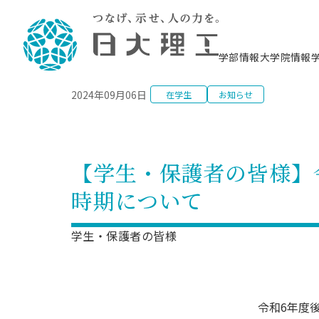
NEWS
学部情報
大学院情報
2024年09月06日
在学生
お知らせ
理工学部概要
大学院概要
理工学部学科情報
大学院・研究情報
学生生活
在学生用就職支援情報 ―セミナー・講座・
教育情報について（
入試情報・大学院の
学生生活施設案内
就職支援体制
相談等―
理念・教育目標
教育理念
入学者選抜募集人員
理工学研究所
学生食堂
交通シ
教育研究上の目
入試情報
情報教育研究セ
スポーツ施設（
就職支援体制
海洋建
土木工
建築学
学校推薦型選抜
個別相談コーナー
ステム
築工学
学科／
科／専
理工学部長からのメッセージ
研究科長メッセージ
令和8年度 出身校別合格者数
理工学研究所研究ジャーナル
サークル紹介
各学科の教育研
社会人大学院制
テクノプレース1
CSTギャラリー
公務員試験対策
型選抜（募集要
工学科
科／専
【学生・保護者の皆様】
専攻
2028.3卒向け
攻
／専攻
攻
沿革
学位取得状況
一般選抜 N全学統一方式 第1期
理工学部学術講演会
学部内イベント
入学者受入方針
大学院の各種支
科学技術資料セ
八海山セミナー
教員採用試験対
一般選抜募集要
就職・キャリア形成プログラム
時期について
リシー）
（CST MUSEU
理工学部データ
大学院進学のススメ
一般選抜 A個別方式
研究者情報
学部内施設情報
資格・検定
校友枠選抜
2027.3卒向け
日本大学理工学部の
まちづ
精密機
航空宇
プラズマ理工学
機械工
就職・キャリア形成プログラム
大学組織図
教育情報
くり工
一般選抜 C共通テスト利用方式
日本大学研究情報データベース
械工学
図書館
キャリアデザイ
宙工学
ニューストピッ
資格課程
学生・保護者の皆様
学科／
学科／
第1期
科／専
測量実習センタ
科／専
公務員試験対策
専攻
自己点検・評価
留学生
海外からの研究訪問
防災情報
よくあるご質問
海外学術交流
専攻
攻
攻
一般選抜 C共通テスト利用方式
教員採用試験支援
地域連携・地域貢献活動
海外学術交流
一般教育
第2期
入学試験出願前
就職対策情報冊子PDF版
応用情
日本大学大学院 特別講義
令和6年度
物質応
FD活動
等）
一般選抜 N全学統一方式 第2期
電気工
電子工
報工学