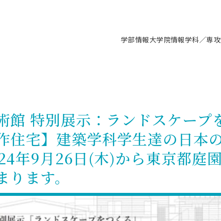
学部情報
大学院情報
学科／専攻
支援情報 ―セミナー・講座・相談等―
について（情報公開）
要
施設案内
キャンパス情報
入試情報・大学院の各種支援制度
学生生活サポート情報
就職支援体制
コーナー
研究上の目的に関する情報
理念
教育研究センター
ーツ施設（船橋校舎）
交通システム工学科／専攻
駿河台キャンパス
入試情報
入試日程
大型構造物試験センター
学生支援室（学生相談窓口）
建築学科／専攻
就職支援体制
推薦型選抜・編入学試験・総合
3卒向け
科の教育研究上の目的
科長メッセージ
ノプレース15
Tギャラリー（駿河台校舎）
船橋キャンパス
社会人大学院制度
募集人数
空気力学研究センター
障がい学生支援
公務員試験対策
抜（募集要項など）
術館 特別展示：ランドスケープ
機械工学科／専攻
精密機械工学科／専攻
ャリア形成プログラム
者受入方針（アドミッション・ポ
取得状況
技術資料センター
山セミナーハウス
研究施設
大学院の各種支援制度
出願資格・認定
材料創造研究センター
学生寮・アパート紹介
教員採用試験対策
選抜募集要項
作住宅】建築学科学生達の日本
3卒向け
ー）
T MUSEUM）
院進学のススメ
内施設情報
未来博士工房
選考方法
先端材料科学センター
日本大学学生生徒等総合保障
資格・検定
枠選抜
電子工学科／専攻
応用情報工学科／情報科学
ャリア形成プログラム
理工学部の取り組み
ズマ理工学研究施設
24年9月26日(木)から東京都庭
情報
館
パワーアップセンター（PUC
入学者納入金
環境・防災都市共同研究セン
奨学金制度
キャリアデザインセンタ
ーストピックス
課程
験対策
実習センター
数学科／専攻
地理学専攻
まります。
生
情報
募集要項
マイクロ機能デバイス研究セ
保健室
あるご質問
学術交流
試験支援
学術交流
過去問題・解答・出題意図
工作技術センター
留学生制度
教育
情報冊子PDF版
試験出願前の相談（受験上の配慮
受験上の配慮等について
交通総合試験路
動
ナビ