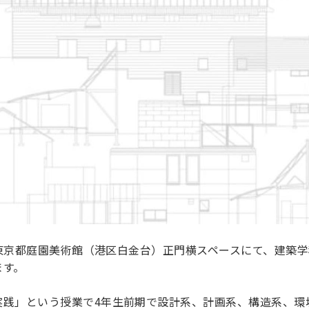
ら、東京都庭園美術館（港区白金台）正門横スペースにて、建築
ます。
実践」という授業で4年生前期で設計系、計画系、構造系、環