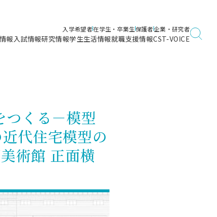
入学希望者
在学生・卒業生
保護者
企業・研究者
情報
入試情報
研究情報
学生生活情報
就職支援情報
CST-VOICE
デジタルガイドブック
海洋建築工学科／専攻
日本大学理工学部ガイド
日大理工に入って良かったこと
電子線利用研究施設
在学・卒業・成績等各種証明書発行
日大理工通信
女子こそサイエンス
量子科学研究所
通学・学割証の発行
をつくる－模型
理工サーキュラー
航空宇宙工学科／専攻
入試に関するお問い合わせ
健康診断証明書発行（＝保健室）
理工研News
の近代住宅模型の
制度
専攻
物質応用化学科／専攻
入試の多彩なポイント
学費
園美術館 正面横
）
ター
ー
創設100周年記念サイト
量子理工学専攻
ンター
問い合わせ