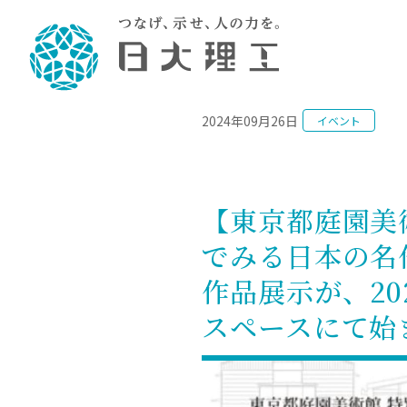
NEWS
2024年09月26日
イベント
理工学部概要
大学院・研究情報
学生生活
理工学部学科情報
在学生用就職
教育情報
大学院概
学生生活
理念・教育目標
入学者選抜募集人員
理工学研究所
学生食堂
土木工学科／専攻
個別相談
教育
教育
情報
スポ
学校
理工学部長からのメッセージ
令和8年度 出身校別合格者数
理工学研究所研究ジャーナル
サークル紹介
2028.
各学
研究
テク
CS
型選
【東京都庭園美
まちづくり工学科／専攻
就職・キ
沿革
一般選抜 N全学統一方式 第1期
理工学部学術講演会
学部内イベント
入学
学位
科学
八海
一般
でみる日本の名
2027.
リシ
（CS
理工学部データ
一般選抜 A個別方式
研究者情報
大学
学部
校友
電気工学科／専攻
就職・キ
日本大学
プラ
作品展示が、20
大学組織図
一般選抜 C共通テスト利用方式
日本大学研究情報データベース
教育
図書
ニュ
資格
公務員試
第1期
測量
物理学科／専攻
スペースにて始
自己点検・評価
海外からの研究訪問
留学
防災
よく
海外
教員採用
短期大学部
一般選抜 C共通テスト利用方式
地域連携・地域貢献活動
海外
一般
日本大学短期大学部（理工学部併
第2期
就職対策
入学
設・船橋校舎）
日本大学大学院 特別講義
FD活
等）
一般選抜 N全学統一方式 第2期
NU就職