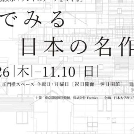
理工学研究所
理工の教育プログラム
ンシップについて
選抜 N全学統一方式
研究事務課
選抜 A個別方式
型選抜
学試験（一般）