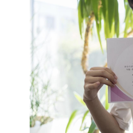
用化学
NU就職ナビ
キャンパス案内
学科／
学科／
科／情
日大理工の教育
総合型選抜
科／専
専攻
専攻
報科学
一般選抜 N全学
インターンシップについて
攻
新たなタグライン、VIについて
帰国生選抜/外国人留学生選抜
専攻
一般選抜 A個別
入学者納入金
総合型選抜
物理学
量子理
数学科
地理学
令和9年度 入学者選抜日程
編入学試験（一
科／専
工学専
／専攻
専攻
攻
攻
短期大学部
日本大学短期大学部（理工学部併
設・船橋校舎）
行きたい学科を選べる