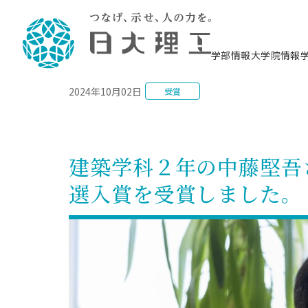
NEWS
学部情報
大学院情報
2024年10月02日
受賞
理工学部概要
大学院概要
理工学部学科情報
大学院・研究情報
学生生活
在学生用就職支援情報 ―セミナー・講座・
教育情報について（
入試情報・大学院の
学生生活施設案内
就職支援体制
相談等―
理念・教育目標
教育理念
入学者選抜募集人員
理工学研究所
学生食堂
交通シ
教育研究上の目
入試情報
情報教育研究セ
スポーツ施設（
就職支援体制
海洋建
土木工
建築学
学校推薦型選抜
個別相談コーナー
ステム
築工学
学科／
科／専
理工学部長からのメッセージ
研究科長メッセージ
令和8年度 出身校別合格者数
理工学研究所研究ジャーナル
サークル紹介
各学科の教育研
社会人大学院制
テクノプレース1
CSTギャラリー
公務員試験対策
型選抜（募集要
工学科
科／専
建築学科２年の中藤堅吾さ
専攻
2028.3卒向け
攻
／専攻
攻
沿革
学位取得状況
一般選抜 N全学統一方式 第1期
理工学部学術講演会
学部内イベント
入学者受入方針
大学院の各種支
科学技術資料セ
八海山セミナー
教員採用試験対
一般選抜募集要
就職・キャリア形成プログラム
選入賞を受賞しました。
リシー）
（CST MUSEU
理工学部データ
大学院進学のススメ
一般選抜 A個別方式
研究者情報
学部内施設情報
資格・検定
校友枠選抜
2027.3卒向け
日本大学理工学部の
まちづ
精密機
航空宇
プラズマ理工学
機械工
就職・キャリア形成プログラム
大学組織図
教育情報
くり工
一般選抜 C共通テスト利用方式
日本大学研究情報データベース
械工学
図書館
キャリアデザイ
宙工学
ニューストピッ
資格課程
学科／
学科／
第1期
科／専
測量実習センタ
科／専
公務員試験対策
専攻
自己点検・評価
留学生
海外からの研究訪問
防災情報
よくあるご質問
海外学術交流
専攻
攻
攻
一般選抜 C共通テスト利用方式
教員採用試験支援
地域連携・地域貢献活動
海外学術交流
一般教育
第2期
入学試験出願前
就職対策情報冊子PDF版
応用情
日本大学大学院 特別講義
物質応
FD活動
等）
一般選抜 N全学統一方式 第2期
電気工
電子工
報工学