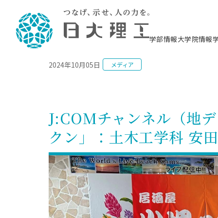
NEWS
学部情報
大学院情報
2024年10月05日
メディア
理工学部概要
大学院概要
理工学部学科情報
大学院・研究情報
学生生活
在学生用就職支援情報 ―セミナー・講座・
教育情報について（
入試情報・大学院の
学生生活施設案内
就職支援体制
相談等―
理念・教育目標
教育理念
入学者選抜募集人員
理工学研究所
学生食堂
交通シ
教育研究上の目
入試情報
情報教育研究セ
スポーツ施設（
就職支援体制
海洋建
土木工
建築学
学校推薦型選抜
個別相談コーナー
ステム
築工学
学科／
科／専
理工学部長からのメッセージ
研究科長メッセージ
令和8年度 出身校別合格者数
理工学研究所研究ジャーナル
サークル紹介
各学科の教育研
社会人大学院制
テクノプレース1
CSTギャラリー
公務員試験対策
型選抜（募集要
工学科
科／専
J:COMチャンネル（地
専攻
2028.3卒向け
攻
／専攻
攻
沿革
学位取得状況
一般選抜 N全学統一方式 第1期
理工学部学術講演会
学部内イベント
入学者受入方針
大学院の各種支
科学技術資料セ
八海山セミナー
教員採用試験対
一般選抜募集要
就職・キャリア形成プログラム
クン」：土木工学科 安
リシー）
（CST MUSEU
理工学部データ
大学院進学のススメ
一般選抜 A個別方式
研究者情報
学部内施設情報
資格・検定
校友枠選抜
2027.3卒向け
日本大学理工学部の
まちづ
精密機
航空宇
プラズマ理工学
機械工
就職・キャリア形成プログラム
大学組織図
教育情報
くり工
一般選抜 C共通テスト利用方式
日本大学研究情報データベース
械工学
図書館
キャリアデザイ
宙工学
ニューストピッ
資格課程
学科／
学科／
第1期
科／専
測量実習センタ
科／専
公務員試験対策
専攻
自己点検・評価
留学生
海外からの研究訪問
防災情報
よくあるご質問
海外学術交流
専攻
攻
攻
一般選抜 C共通テスト利用方式
教員採用試験支援
地域連携・地域貢献活動
海外学術交流
一般教育
第2期
入学試験出願前
就職対策情報冊子PDF版
応用情
日本大学大学院 特別講義
物質応
FD活動
等）
一般選抜 N全学統一方式 第2期
電気工
電子工
報工学