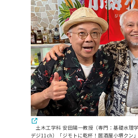
用化学
NU就職ナビ
キャンパス案内
学科／
学科／
科／情
日大理工の教育
総合型選抜
科／専
専攻
専攻
報科学
一般選抜 N全学
インターンシップについて
攻
新たなタグライン、VIについて
帰国生選抜/外国人留学生選抜
専攻
一般選抜 A個別
入学者納入金
総合型選抜
物理学
量子理
数学科
地理学
令和9年度 入学者選抜日程
編入学試験（一
科／専
工学専
／専攻
専攻
攻
攻
短期大学部
日本大学短期大学部（理工学部併
設・船橋校舎）
行きたい学科を選べる
土木工学科 安田陽一教授（専門：基礎水理学
デジ11ch）「ジモトに乾杯！居酒屋小堺クン