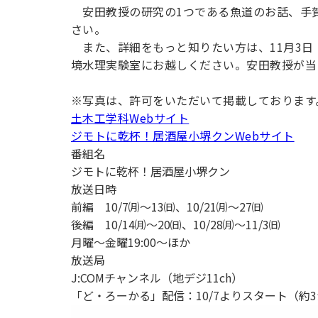
安田教授の研究の1つである魚道のお話、手
さい。
また、詳細をもっと知りたい方は、11月3日
境水理実験室にお越しください。安田教授が当
※写真は、許可をいただいて掲載しております
土木工学科Webサイト
ジモトに乾杯！居酒屋小堺クンWebサイト
番組名
ジモトに乾杯！居酒屋小堺クン
放送日時
前編 10/7㈪～13㈰、10/21㈪～27㈰
後編 10/14㈪～20㈰、10/28㈪～11/3㈰
月曜～金曜19:00～ほか
放送局
J:COMチャンネル（地デジ11ch）
「ど・ろーかる」配信：10/7よりスタート（約