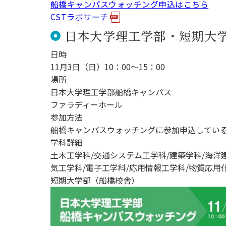
船橋キャンパスウォッチング申込はこちら
用化学
NU就職ナビ
キャンパス案内
学科／
学科／
科／情
日大理工の教育
総合型選抜
科／専
CSTラボサーチ
専攻
専攻
報科学
一般選抜 N全学
インターンシップについて
攻
新たなタグライン、VIについて
帰国生選抜/外国人留学生選抜
専攻
日本大学理工学部・短期大
一般選抜 A個別
入学者納入金
総合型選抜
日時
物理学
量子理
数学科
地理学
11月3日（日）10：00～15：00
令和9年度 入学者選抜日程
編入学試験（一
科／専
工学専
／専攻
専攻
場所
攻
攻
日本大学理工学部船橋キャンパス
短期大学部
ファラディーホール
日本大学短期大学部（理工学部併
参加方法
設・船橋校舎）
船橋キャンパスウォッチングに参加申込してい
学科詳細
土木工学科/交通システム工学科/建築学科/海洋
行きたい学科を選べる
気工学科/電子工学科/応用情報工学科/物質応用化
短期大学部（船橋校舎）