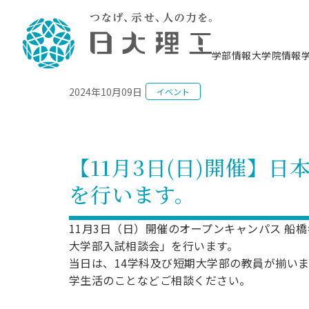
NEWS
学部情報
大学院情報
2024年10月09日
イベント
理工学部概要
大学院概要
理工学部学科情報
大学院・研究情報
学生生活
在学生用就職支援情報 ―セミナー・講座・
教育情報について（
入試情報・大学院の
学生生活施設案内
就職支援体制
相談等―
理念・教育目標
教育理念
入学者選抜募集人員
理工学研究所
学生食堂
交通シ
教育研究上の目
入試情報
情報教育研究セ
スポーツ施設（
就職支援体制
海洋建
土木工
建築学
学校推薦型選抜
個別相談コーナー
ステム
築工学
学科／
科／専
理工学部長からのメッセージ
研究科長メッセージ
令和8年度 出身校別合格者数
理工学研究所研究ジャーナル
サークル紹介
各学科の教育研
社会人大学院制
テクノプレース1
CSTギャラリー
公務員試験対策
型選抜（募集要
工学科
科／専
【11月3日(日)開催】
専攻
2028.3卒向け
攻
／専攻
攻
沿革
学位取得状況
一般選抜 N全学統一方式 第1期
理工学部学術講演会
学部内イベント
入学者受入方針
大学院の各種支
科学技術資料セ
八海山セミナー
教員採用試験対
一般選抜募集要
就職・キャリア形成プログラム
を行います。
リシー）
（CST MUSEU
理工学部データ
大学院進学のススメ
一般選抜 A個別方式
研究者情報
学部内施設情報
資格・検定
校友枠選抜
2027.3卒向け
日本大学理工学部の
まちづ
精密機
航空宇
プラズマ理工学
機械工
就職・キャリア形成プログラム
大学組織図
教育情報
くり工
一般選抜 C共通テスト利用方式
日本大学研究情報データベース
械工学
図書館
キャリアデザイ
宙工学
ニューストピッ
資格課程
11月3日（日）開催のオープンキャンパス 
学科／
学科／
第1期
科／専
測量実習センタ
科／専
公務員試験対策
大学部入試相談会」を行います。
専攻
自己点検・評価
留学生
海外からの研究訪問
防災情報
よくあるご質問
海外学術交流
専攻
攻
攻
一般選抜 C共通テスト利用方式
当日は、14学科及び短期大学部の教員が揃い
教員採用試験支援
地域連携・地域貢献活動
海外学術交流
一般教育
第2期
学生活のことなどご相談ください。
入学試験出願前
就職対策情報冊子PDF版
応用情
日本大学大学院 特別講義
物質応
FD活動
等）
一般選抜 N全学統一方式 第2期
電気工
電子工
報工学