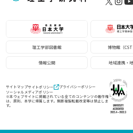
理工学部図書館
博物館（CST 
情報公開
地域連携・
サイトマップ
プライバシーポリシー
サイトポリシー
ソーシャルメディアポリシー
※本ウェブサイトに掲載されている全てのコンテンツの著作権
は、原則、本学に帰属します。無断複製転載改変等は禁止しま
す。