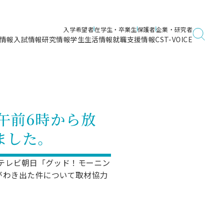
入学希望者
在学生・卒業生
保護者
企業・研究者
情報
入試情報
研究情報
学生生活情報
就職支援情報
CST-VOICE
デジタルガイドブック
海洋建築工学科／専攻
日本大学理工学部ガイド
日大理工に入って良かったこと
電子線利用研究施設
在学・卒業・成績等各種証明書発行
日大理工通信
女子こそサイエンス
量子科学研究所
通学・学割証の発行
 午前6時から放
理工サーキュラー
航空宇宙工学科／専攻
入試に関するお問い合わせ
健康診断証明書発行（＝保健室）
理工研News
ました。
制度
専攻
物質応用化学科／専攻
入試の多彩なポイント
学費
）
ター
ー
創設100周年記念サイト
のテレビ朝日「グッド！モーニン
量子理工学専攻
がわき出た件について取材協力
ンター
問い合わせ