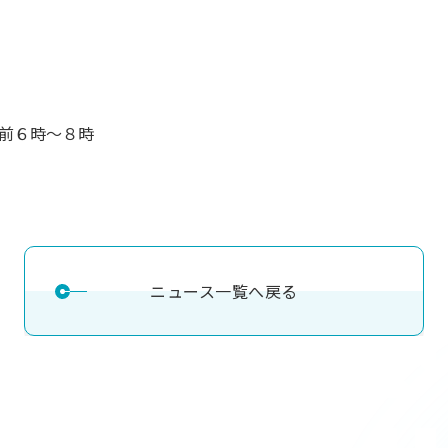
理工学研究所
理工の教育プログラム
ンシップについて
選抜 N全学統一方式
研究事務課
選抜 A個別方式
型選抜
前６時～８時
学試験（一般）
ニュース一覧へ戻る