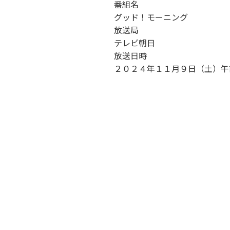
番組名
キャンパス案内
日大
総合型選抜
インター
グッド！モーニング
一般
行きたい学科を選べる
新たなタグライン、VIについて
放送局
帰国生選抜/外国人留学生選抜
一般
テレビ朝日
入学者納入金
総合
放送日時
２０２４年１１月９日（土）午
令和9年度 入学者選抜日程
編入