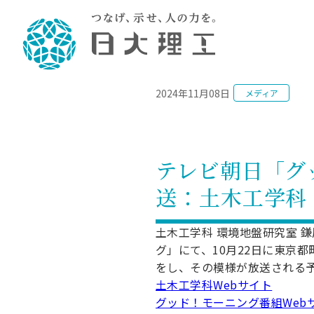
NEWS
2024年11月08日
メディア
理工学部概要
大学院・研究情報
学生生活
理工学部学科情報
在学生用就職
教育情報
大学院概
学生生活
理念・教育目標
入学者選抜募集人員
理工学研究所
学生食堂
土木工学科／専攻
個別相談
教育
教育
情報
スポ
学校
理工学部長からのメッセージ
令和8年度 出身校別合格者数
理工学研究所研究ジャーナル
サークル紹介
2028.
各学
研究
テク
CS
型選
テレビ朝日「グッ
まちづくり工学科／専攻
就職・キ
沿革
一般選抜 N全学統一方式 第1期
理工学部学術講演会
学部内イベント
入学
学位
科学
八海
一般
送：土木工学科
2027.
リシ
（CS
理工学部データ
一般選抜 A個別方式
研究者情報
大学
学部
校友
電気工学科／専攻
就職・キ
日本大学
プラ
大学組織図
一般選抜 C共通テスト利用方式
日本大学研究情報データベース
教育
図書
ニュ
資格
土木工学科 環境地盤研究室 
公務員試
第1期
測量
物理学科／専攻
グ」にて、10月22日に東京
自己点検・評価
海外からの研究訪問
留学
防災
よく
海外
教員採用
短期大学部
一般選抜 C共通テスト利用方式
をし、その模様が放送される
地域連携・地域貢献活動
海外
一般
日本大学短期大学部（理工学部併
第2期
就職対策
土木工学科Webサイト
入学
設・船橋校舎）
日本大学大学院 特別講義
グッド！モーニング番組Web
FD活
等）
一般選抜 N全学統一方式 第2期
NU就職