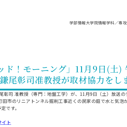
学部情報
大学院情報
学科／専攻
支援情報 ―セミナー・講座・相談等―
について（情報公開）
要
施設案内
キャンパス情報
入試情報・大学院の各種支援制度
学生生活サポート情報
就職支援体制
コーナー
研究上の目的に関する情報
理念
教育研究センター
ーツ施設（船橋校舎）
交通システム工学科／専攻
駿河台キャンパス
入試情報
入試日程
大型構造物試験センター
学生支援室（学生相談窓口）
建築学科／専攻
就職支援体制
推薦型選抜・編入学試験・総合
3卒向け
科の教育研究上の目的
科長メッセージ
ノプレース15
Tギャラリー（駿河台校舎）
船橋キャンパス
社会人大学院制度
募集人数
空気力学研究センター
障がい学生支援
公務員試験対策
抜（募集要項など）
ド！モーニング」11月9日(土)
機械工学科／専攻
精密機械工学科／専攻
ャリア形成プログラム
者受入方針（アドミッション・ポ
取得状況
技術資料センター
山セミナーハウス
研究施設
大学院の各種支援制度
出願資格・認定
材料創造研究センター
学生寮・アパート紹介
教員採用試験対策
選抜募集要項
 鎌尾彰司准教授が取材協力をし
3卒向け
ー）
T MUSEUM）
院進学のススメ
内施設情報
未来博士工房
選考方法
先端材料科学センター
日本大学学生生徒等総合保障
資格・検定
枠選抜
電子工学科／専攻
応用情報工学科／情報科学
ャリア形成プログラム
理工学部の取り組み
ズマ理工学研究施設
情報
館
パワーアップセンター（PUC
入学者納入金
環境・防災都市共同研究セン
奨学金制度
キャリアデザインセンタ
ーストピックス
課程
鎌尾彰司 准教授（専門：地盤工学）が、11月9日（土）放送
験対策
実習センター
数学科／専攻
地理学専攻
都町田市のリニアトンネル掘削工事近くの民家の庭で水と気泡
生
情報
募集要項
マイクロ機能デバイス研究セ
保健室
あるご質問
学術交流
試験支援
予定です。
学術交流
過去問題・解答・出題意図
工作技術センター
留学生制度
教育
情報冊子PDF版
試験出願前の相談（受験上の配慮
サイト
受験上の配慮等について
交通総合試験路
動
ナビ