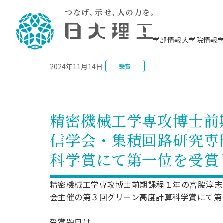
NEWS
学部情報
大学院情報
2024年11月14日
受賞
理工学部概要
大学院概要
理工学部学科情報
大学院・研究情報
学生生活
在学生用就職支援情報 ―セミナー・講座・
教育情報について（
入試情報・大学院の
学生生活施設案内
就職支援体制
相談等―
理念・教育目標
教育理念
入学者選抜募集人員
理工学研究所
学生食堂
交通シ
教育研究上の目
入試情報
情報教育研究セ
スポーツ施設（
就職支援体制
海洋建
土木工
建築学
学校推薦型選抜
個別相談コーナー
ステム
築工学
学科／
科／専
理工学部長からのメッセージ
研究科長メッセージ
令和8年度 出身校別合格者数
理工学研究所研究ジャーナル
サークル紹介
各学科の教育研
社会人大学院制
テクノプレース1
CSTギャラリー
公務員試験対策
型選抜（募集要
工学科
科／専
精密機械工学専攻博士前
専攻
2028.3卒向け
攻
／専攻
攻
沿革
学位取得状況
一般選抜 N全学統一方式 第1期
理工学部学術講演会
学部内イベント
入学者受入方針
大学院の各種支
科学技術資料セ
八海山セミナー
教員採用試験対
一般選抜募集要
就職・キャリア形成プログラム
信学会・集積回路研究専
リシー）
（CST MUSEU
理工学部データ
大学院進学のススメ
一般選抜 A個別方式
研究者情報
学部内施設情報
資格・検定
校友枠選抜
2027.3卒向け
日本大学理工学部の
まちづ
精密機
航空宇
プラズマ理工学
科学賞にて第一位を受賞
機械工
就職・キャリア形成プログラム
大学組織図
教育情報
くり工
一般選抜 C共通テスト利用方式
日本大学研究情報データベース
械工学
図書館
キャリアデザイ
宙工学
ニューストピッ
資格課程
学科／
学科／
第1期
科／専
測量実習センタ
科／専
公務員試験対策
専攻
自己点検・評価
留学生
海外からの研究訪問
防災情報
よくあるご質問
海外学術交流
専攻
攻
攻
精密機械工学専攻博士前期課程１年の宮脇淳志
一般選抜 C共通テスト利用方式
教員採用試験支援
地域連携・地域貢献活動
海外学術交流
会主催の第３回グリーン高度計算科学賞にて第一位
一般教育
第2期
入学試験出願前
就職対策情報冊子PDF版
応用情
日本大学大学院 特別講義
物質応
FD活動
等）
一般選抜 N全学統一方式 第2期
電気工
受賞題目は
電子工
報工学