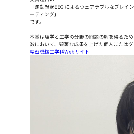
用化学
NU就職ナビ
キャンパス案内
学科／
学科／
科／情
「運動想起EEG によるウェアラブルなブレ
日大理工の教育
総合型選抜
科／専
専攻
専攻
報科学
一般選抜 N全学
インターンシップについて
ーティング」
攻
新たなタグライン、VIについて
帰国生選抜/外国人留学生選抜
専攻
一般選抜 A個別
です。
入学者納入金
総合型選抜
物理学
量子理
本賞は理学と工学の分野の問題の解を得るため
数学科
地理学
令和9年度 入学者選抜日程
編入学試験（一
科／専
工学専
数において、顕著な成果を上げた個人またはグ
／専攻
専攻
攻
攻
精密機械工学科Webサイト
短期大学部
日本大学短期大学部（理工学部併
設・船橋校舎）
行きたい学科を選べる