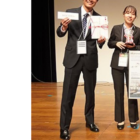
用化学
NU就職ナビ
キャンパス案内
学科／
学科／
科／情
日大理工の教育
総合型選抜
科／専
専攻
専攻
報科学
一般選抜 N全学
インターンシップについて
攻
新たなタグライン、VIについて
帰国生選抜/外国人留学生選抜
専攻
一般選抜 A個別
入学者納入金
総合型選抜
物理学
量子理
数学科
地理学
令和9年度 入学者選抜日程
編入学試験（一
科／専
工学専
／専攻
専攻
攻
攻
短期大学部
日本大学短期大学部（理工学部併
設・船橋校舎）
行きたい学科を選べる