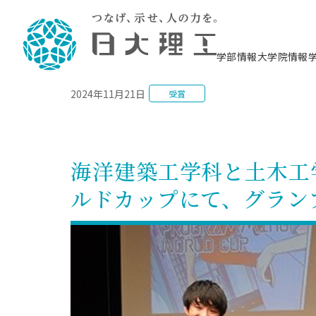
NEWS
学部情報
大学院情報
2024年11月21日
受賞
理工学部概要
大学院概要
理工学部学科情報
大学院・研究情報
学生生活
在学生用就職支援情報 ―セミナー・講座・
教育情報について（
入試情報・大学院の
学生生活施設案内
就職支援体制
相談等―
理念・教育目標
教育理念
入学者選抜募集人員
理工学研究所
学生食堂
交通シ
教育研究上の目
入試情報
情報教育研究セ
スポーツ施設（
就職支援体制
海洋建
土木工
建築学
学校推薦型選抜
個別相談コーナー
ステム
築工学
学科／
科／専
理工学部長からのメッセージ
研究科長メッセージ
令和8年度 出身校別合格者数
理工学研究所研究ジャーナル
サークル紹介
各学科の教育研
社会人大学院制
テクノプレース1
CSTギャラリー
公務員試験対策
型選抜（募集要
工学科
科／専
海洋建築工学科と土木工
専攻
2028.3卒向け
攻
／専攻
攻
沿革
学位取得状況
一般選抜 N全学統一方式 第1期
理工学部学術講演会
学部内イベント
入学者受入方針
大学院の各種支
科学技術資料セ
八海山セミナー
教員採用試験対
一般選抜募集要
就職・キャリア形成プログラム
ルドカップにて、グラン
リシー）
（CST MUSEU
理工学部データ
大学院進学のススメ
一般選抜 A個別方式
研究者情報
学部内施設情報
資格・検定
校友枠選抜
2027.3卒向け
日本大学理工学部の
まちづ
精密機
航空宇
プラズマ理工学
機械工
就職・キャリア形成プログラム
大学組織図
教育情報
くり工
一般選抜 C共通テスト利用方式
日本大学研究情報データベース
械工学
図書館
キャリアデザイ
宙工学
ニューストピッ
資格課程
学科／
学科／
第1期
科／専
測量実習センタ
科／専
公務員試験対策
専攻
自己点検・評価
留学生
海外からの研究訪問
防災情報
よくあるご質問
海外学術交流
専攻
攻
攻
一般選抜 C共通テスト利用方式
教員採用試験支援
地域連携・地域貢献活動
海外学術交流
一般教育
第2期
入学試験出願前
就職対策情報冊子PDF版
応用情
日本大学大学院 特別講義
物質応
FD活動
等）
一般選抜 N全学統一方式 第2期
電気工
電子工
報工学