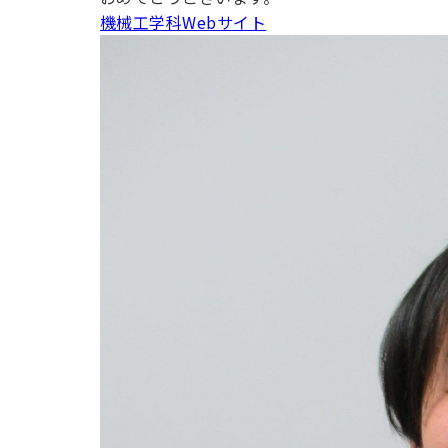
用化学
NU就職ナビ
キャンパス案内
学科／
学科／
科／情
機械工学科Webサイト
日大理工の教育
総合型選抜
科／専
専攻
専攻
報科学
一般選抜 N全学
インターンシップについて
攻
新たなタグライン、VIについて
帰国生選抜/外国人留学生選抜
専攻
一般選抜 A個別
入学者納入金
総合型選抜
物理学
量子理
数学科
地理学
令和9年度 入学者選抜日程
編入学試験（一
科／専
工学専
／専攻
専攻
攻
攻
短期大学部
日本大学短期大学部（理工学部併
設・船橋校舎）
行きたい学科を選べる