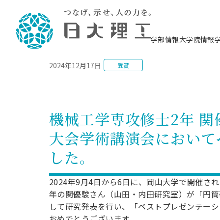
NEWS
学部情報
大学院情報
2024年12月17日
受賞
理工学部概要
大学院概要
理工学部学科情報
大学院・研究情報
学生生活
在学生用就職支援情報 ―セミナー・講座・
教育情報について（
入試情報・大学院の
学生生活施設案内
就職支援体制
相談等―
理念・教育目標
教育理念
入学者選抜募集人員
理工学研究所
学生食堂
交通シ
教育研究上の目
入試情報
情報教育研究セ
スポーツ施設（
就職支援体制
海洋建
土木工
建築学
学校推薦型選抜
個別相談コーナー
ステム
築工学
学科／
科／専
理工学部長からのメッセージ
研究科長メッセージ
令和8年度 出身校別合格者数
理工学研究所研究ジャーナル
サークル紹介
各学科の教育研
社会人大学院制
テクノプレース1
CSTギャラリー
公務員試験対策
型選抜（募集要
工学科
科／専
機械工学専攻修士2年 関
専攻
2028.3卒向け
攻
／専攻
攻
沿革
学位取得状況
一般選抜 N全学統一方式 第1期
理工学部学術講演会
学部内イベント
入学者受入方針
大学院の各種支
科学技術資料セ
八海山セミナー
教員採用試験対
一般選抜募集要
就職・キャリア形成プログラム
大会学術講演会において
リシー）
（CST MUSEU
理工学部データ
大学院進学のススメ
一般選抜 A個別方式
研究者情報
学部内施設情報
資格・検定
校友枠選抜
2027.3卒向け
日本大学理工学部の
まちづ
精密機
航空宇
プラズマ理工学
した。
機械工
就職・キャリア形成プログラム
大学組織図
教育情報
くり工
一般選抜 C共通テスト利用方式
日本大学研究情報データベース
械工学
図書館
キャリアデザイ
宙工学
ニューストピッ
資格課程
学科／
学科／
第1期
科／専
測量実習センタ
科／専
公務員試験対策
専攻
自己点検・評価
留学生
海外からの研究訪問
防災情報
よくあるご質問
海外学術交流
専攻
攻
攻
2024年9月4日から6日に、岡山大学で開催さ
一般選抜 C共通テスト利用方式
教員採用試験支援
地域連携・地域貢献活動
海外学術交流
年の関優駿さん（山田・内田研究室）が「円筒
一般教育
第2期
入学試験出願前
して研究発表を行い、「ベストプレゼンテーシ
就職対策情報冊子PDF版
応用情
日本大学大学院 特別講義
物質応
FD活動
等）
一般選抜 N全学統一方式 第2期
電気工
おめでとうございます。
電子工
報工学