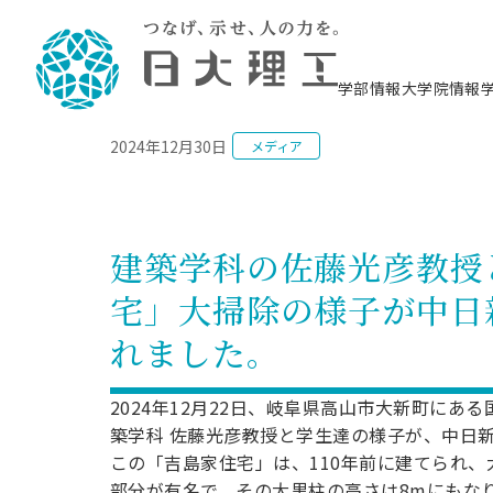
NEWS
学部情報
大学院情報
2024年12月30日
メディア
理工学部概要
大学院概要
理工学部学科情報
大学院・研究情報
学生生活
在学生用就職支援情報 ―セミナー・講座・
教育情報について（
入試情報・大学院の
学生生活施設案内
就職支援体制
相談等―
理念・教育目標
教育理念
入学者選抜募集人員
理工学研究所
学生食堂
交通シ
教育研究上の目
入試情報
情報教育研究セ
スポーツ施設（
就職支援体制
海洋建
土木工
建築学
学校推薦型選抜
個別相談コーナー
ステム
築工学
学科／
科／専
理工学部長からのメッセージ
研究科長メッセージ
令和8年度 出身校別合格者数
理工学研究所研究ジャーナル
サークル紹介
各学科の教育研
社会人大学院制
テクノプレース1
CSTギャラリー
公務員試験対策
型選抜（募集要
工学科
科／専
建築学科の佐藤光彦教授
専攻
2028.3卒向け
攻
／専攻
攻
沿革
学位取得状況
一般選抜 N全学統一方式 第1期
理工学部学術講演会
学部内イベント
入学者受入方針
大学院の各種支
科学技術資料セ
八海山セミナー
教員採用試験対
一般選抜募集要
就職・キャリア形成プログラム
宅」大掃除の様子が中日
リシー）
（CST MUSEU
理工学部データ
大学院進学のススメ
一般選抜 A個別方式
研究者情報
学部内施設情報
資格・検定
校友枠選抜
2027.3卒向け
日本大学理工学部の
まちづ
精密機
航空宇
プラズマ理工学
れました。
機械工
就職・キャリア形成プログラム
大学組織図
教育情報
くり工
一般選抜 C共通テスト利用方式
日本大学研究情報データベース
械工学
図書館
キャリアデザイ
宙工学
ニューストピッ
資格課程
学科／
学科／
第1期
科／専
測量実習センタ
科／専
公務員試験対策
専攻
自己点検・評価
留学生
海外からの研究訪問
防災情報
よくあるご質問
海外学術交流
専攻
攻
攻
2024年12月22日、岐阜県高山市大新町に
一般選抜 C共通テスト利用方式
教員採用試験支援
地域連携・地域貢献活動
海外学術交流
築学科 佐藤光彦教授と学生達の様子が、中日
一般教育
第2期
入学試験出願前
この「吉島家住宅」は、110年前に建てられ
就職対策情報冊子PDF版
応用情
日本大学大学院 特別講義
物質応
FD活動
等）
一般選抜 N全学統一方式 第2期
電気工
部分が有名で、その大黒柱の高さは8mにもな
電子工
報工学