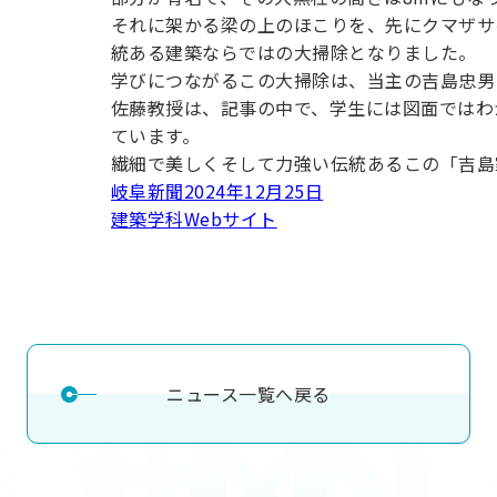
用化学
NU就職ナビ
キャンパス案内
学科／
学科／
科／情
それに架かる梁の上のほこりを、先にクマザサ
日大理工の教育
総合型選抜
科／専
専攻
専攻
報科学
一般選抜 N全学
インターンシップについて
統ある建築ならではの大掃除となりました。
攻
新たなタグライン、VIについて
帰国生選抜/外国人留学生選抜
専攻
一般選抜 A個別
学びにつながるこの大掃除は、当主の吉島忠男
佐藤教授は、記事の中で、学生には図面ではわ
入学者納入金
総合型選抜
物理学
量子理
ています。
数学科
地理学
令和9年度 入学者選抜日程
編入学試験（一
科／専
工学専
繊細で美しくそして力強い伝統あるこの「吉島
／専攻
専攻
攻
攻
岐阜新聞2024年12月25日
短期大学部
建築学科Webサイト
日本大学短期大学部（理工学部併
設・船橋校舎）
行きたい学科を選べる
ニュース一覧へ戻る