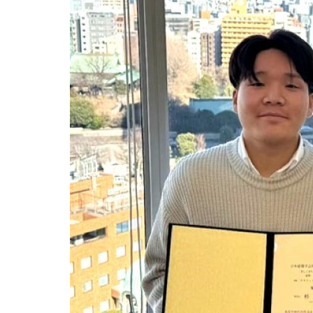
用化学
NU就職ナビ
キャンパス案内
学科／
学科／
科／情
日大理工の教育
総合型選抜
科／専
専攻
専攻
報科学
一般選抜 N全学
インターンシップについて
攻
新たなタグライン、VIについて
帰国生選抜/外国人留学生選抜
専攻
一般選抜 A個別
入学者納入金
総合型選抜
物理学
量子理
数学科
地理学
令和9年度 入学者選抜日程
編入学試験（一
科／専
工学専
／専攻
専攻
攻
攻
短期大学部
日本大学短期大学部（理工学部併
設・船橋校舎）
行きたい学科を選べる