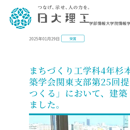
NEWS
学部情報
大学院情報
2025年01月29日
受賞
理工学部概要
大学院概要
理工学部学科情報
大学院・研究情報
学生生活
在学生用就職支援情報 ―セミナー・講座・
教育情報について（
入試情報・大学院の
学生生活施設案内
就職支援体制
相談等―
理念・教育目標
教育理念
入学者選抜募集人員
理工学研究所
学生食堂
交通シ
教育研究上の目
入試情報
情報教育研究セ
スポーツ施設（
就職支援体制
海洋建
土木工
建築学
学校推薦型選抜
個別相談コーナー
ステム
築工学
学科／
科／専
理工学部長からのメッセージ
研究科長メッセージ
令和8年度 出身校別合格者数
理工学研究所研究ジャーナル
サークル紹介
各学科の教育研
社会人大学院制
テクノプレース1
CSTギャラリー
公務員試験対策
型選抜（募集要
工学科
科／専
まちづくり工学科4年杉
専攻
2028.3卒向け
攻
／専攻
攻
沿革
学位取得状況
一般選抜 N全学統一方式 第1期
理工学部学術講演会
学部内イベント
入学者受入方針
大学院の各種支
科学技術資料セ
八海山セミナー
教員採用試験対
一般選抜募集要
就職・キャリア形成プログラム
築学会関東支部第25回
リシー）
（CST MUSEU
理工学部データ
大学院進学のススメ
一般選抜 A個別方式
研究者情報
学部内施設情報
資格・検定
校友枠選抜
2027.3卒向け
日本大学理工学部の
まちづ
精密機
航空宇
プラズマ理工学
つくる」において、建築
機械工
就職・キャリア形成プログラム
大学組織図
教育情報
くり工
一般選抜 C共通テスト利用方式
日本大学研究情報データベース
械工学
図書館
キャリアデザイ
宙工学
ニューストピッ
資格課程
学科／
学科／
第1期
科／専
測量実習センタ
科／専
ました。
公務員試験対策
専攻
自己点検・評価
留学生
海外からの研究訪問
防災情報
よくあるご質問
海外学術交流
専攻
攻
攻
一般選抜 C共通テスト利用方式
教員採用試験支援
地域連携・地域貢献活動
海外学術交流
一般教育
第2期
入学試験出願前
就職対策情報冊子PDF版
応用情
日本大学大学院 特別講義
物質応
FD活動
等）
一般選抜 N全学統一方式 第2期
電気工
電子工
報工学