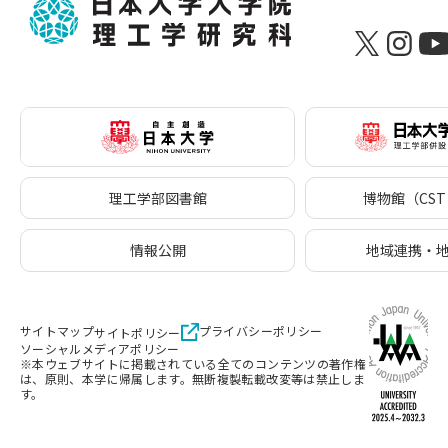
理工学部図書館
博物館（CST 
情報公開
地域連携・
サイトマップ
プライバシーポリシー
サイトポリシー
ソーシャルメディアポリシー
※本ウェブサイトに掲載されている全てのコンテンツの著作権
は、原則、本学に帰属します。無断複製転載改変等は禁止しま
す。