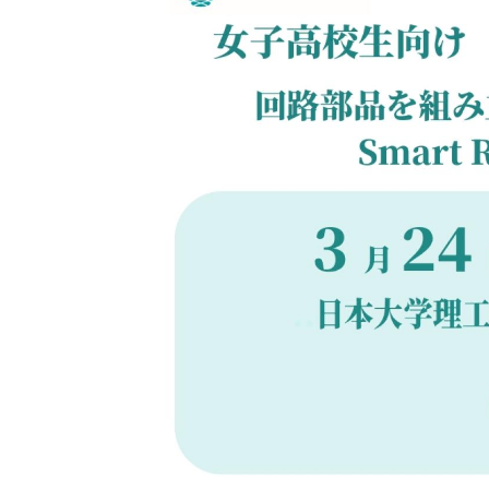
用化学
NU就職ナビ
キャンパス案内
学科／
学科／
科／情
日大理工の教育
総合型選抜
科／専
専攻
専攻
報科学
一般選抜 N全学
インターンシップについて
攻
新たなタグライン、VIについて
帰国生選抜/外国人留学生選抜
専攻
一般選抜 A個別
入学者納入金
総合型選抜
物理学
量子理
数学科
地理学
令和9年度 入学者選抜日程
編入学試験（一
科／専
工学専
／専攻
専攻
攻
攻
短期大学部
日本大学短期大学部（理工学部併
設・船橋校舎）
行きたい学科を選べる