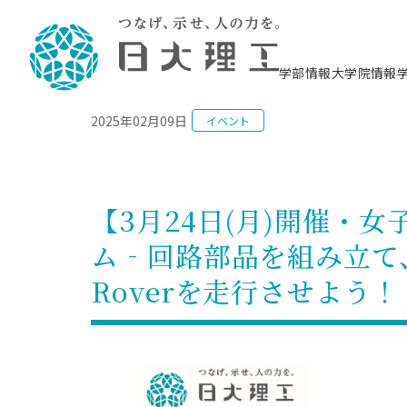
NEWS
学部情報
大学院情報
2025年02月09日
イベント
理工学部概要
大学院概要
理工学部学科情報
大学院・研究情報
学生生活
在学生用就職支援情報 ―セミナー・講座・
教育情報について（
入試情報・大学院の
学生生活施設案内
就職支援体制
相談等―
理念・教育目標
教育理念
入学者選抜募集人員
理工学研究所
学生食堂
交通シ
教育研究上の目
入試情報
情報教育研究セ
スポーツ施設（
就職支援体制
海洋建
土木工
建築学
学校推薦型選抜
個別相談コーナー
ステム
築工学
学科／
科／専
理工学部長からのメッセージ
研究科長メッセージ
令和8年度 出身校別合格者数
理工学研究所研究ジャーナル
サークル紹介
各学科の教育研
社会人大学院制
テクノプレース1
CSTギャラリー
公務員試験対策
型選抜（募集要
工学科
科／専
【3月24日(月)開催・女
専攻
2028.3卒向け
攻
／専攻
攻
沿革
学位取得状況
一般選抜 N全学統一方式 第1期
理工学部学術講演会
学部内イベント
入学者受入方針
大学院の各種支
科学技術資料セ
八海山セミナー
教員採用試験対
一般選抜募集要
就職・キャリア形成プログラム
ム‐回路部品を組み立て、
リシー）
（CST MUSEU
理工学部データ
大学院進学のススメ
一般選抜 A個別方式
研究者情報
学部内施設情報
資格・検定
校友枠選抜
2027.3卒向け
日本大学理工学部の
まちづ
精密機
航空宇
プラズマ理工学
Roverを走行させよう
機械工
就職・キャリア形成プログラム
大学組織図
教育情報
くり工
一般選抜 C共通テスト利用方式
日本大学研究情報データベース
械工学
図書館
キャリアデザイ
宙工学
ニューストピッ
資格課程
学科／
学科／
第1期
科／専
測量実習センタ
科／専
公務員試験対策
専攻
自己点検・評価
留学生
海外からの研究訪問
防災情報
よくあるご質問
海外学術交流
専攻
攻
攻
一般選抜 C共通テスト利用方式
教員採用試験支援
地域連携・地域貢献活動
海外学術交流
一般教育
第2期
入学試験出願前
就職対策情報冊子PDF版
応用情
日本大学大学院 特別講義
物質応
FD活動
等）
一般選抜 N全学統一方式 第2期
電気工
電子工
報工学