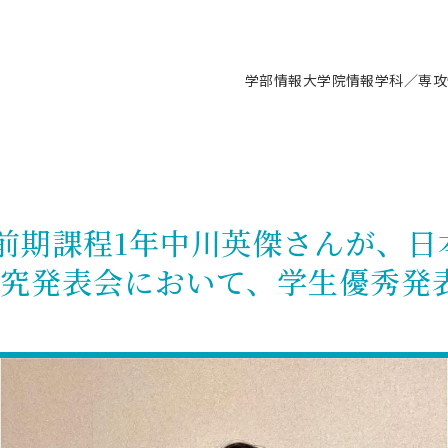
学部情報
大学院情報
学科／専攻
支援情報 ―セミナー・講座・相談等―
について（情報公開）
要
施設案内
キャンパス情報
入試情報・大学院の各種支援制度
学生生活サポート情報
就職支援体制
コーナー
研究上の目的に関する情報
理念
教育研究センター
ーツ施設（船橋校舎）
交通システム工学科／専攻
駿河台キャンパス
入試情報
入試日程
大型構造物試験センター
学生支援室（学生相談窓口）
建築学科／専攻
就職支援体制
推薦型選抜・編入学試験・総合
3卒向け
科の教育研究上の目的
科長メッセージ
ノプレース15
Tギャラリー（駿河台校舎）
船橋キャンパス
社会人大学院制度
募集人数
空気力学研究センター
障がい学生支援
公務員試験対策
抜（募集要項など）
前期課程1年中川英傑さんが、日
機械工学科／専攻
精密機械工学科／専攻
ャリア形成プログラム
者受入方針（アドミッション・ポ
取得状況
技術資料センター
山セミナーハウス
研究施設
大学院の各種支援制度
出願資格・認定
材料創造研究センター
学生寮・アパート紹介
教員採用試験対策
選抜募集要項
季研究発表会において、学生優秀発
3卒向け
ー）
T MUSEUM）
院進学のススメ
内施設情報
未来博士工房
選考方法
先端材料科学センター
日本大学学生生徒等総合保障
資格・検定
枠選抜
電子工学科／専攻
応用情報工学科／情報科学
ャリア形成プログラム
理工学部の取り組み
ズマ理工学研究施設
情報
館
パワーアップセンター（PUC
入学者納入金
環境・防災都市共同研究セン
奨学金制度
キャリアデザインセンタ
ーストピックス
課程
験対策
実習センター
数学科／専攻
地理学専攻
生
情報
募集要項
マイクロ機能デバイス研究セ
保健室
あるご質問
学術交流
試験支援
学術交流
過去問題・解答・出題意図
工作技術センター
留学生制度
教育
情報冊子PDF版
試験出願前の相談（受験上の配慮
受験上の配慮等について
交通総合試験路
動
ナビ