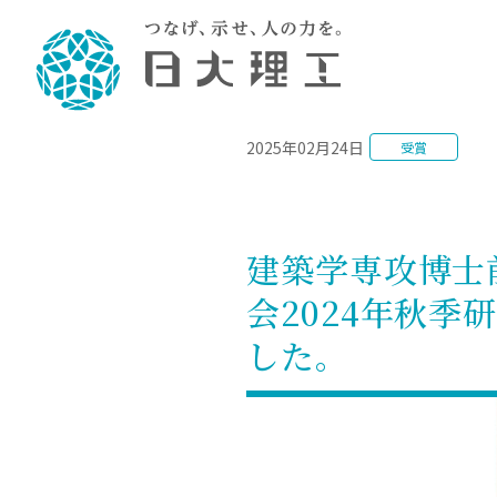
NEWS
2025年02月24日
受賞
理工学部概要
大学院・研究情報
学生生活
理工学部学科情報
在学生用就職
教育情報
大学院概
学生生活
理念・教育目標
入学者選抜募集人員
理工学研究所
学生食堂
土木工学科／専攻
個別相談
教育
教育
情報
スポ
学校
理工学部長からのメッセージ
令和8年度 出身校別合格者数
理工学研究所研究ジャーナル
サークル紹介
2028.
各学
研究
テク
CS
型選
建築学専攻博士
まちづくり工学科／専攻
就職・キ
沿革
一般選抜 N全学統一方式 第1期
理工学部学術講演会
学部内イベント
入学
学位
科学
八海
一般
会2024年秋
2027.
リシ
（CS
理工学部データ
一般選抜 A個別方式
研究者情報
大学
学部
校友
電気工学科／専攻
就職・キ
日本大学
プラ
した。
大学組織図
一般選抜 C共通テスト利用方式
日本大学研究情報データベース
教育
図書
ニュ
資格
公務員試
第1期
測量
物理学科／専攻
自己点検・評価
海外からの研究訪問
留学
防災
よく
海外
教員採用
短期大学部
一般選抜 C共通テスト利用方式
地域連携・地域貢献活動
海外
一般
日本大学短期大学部（理工学部併
第2期
就職対策
入学
設・船橋校舎）
日本大学大学院 特別講義
FD活
等）
一般選抜 N全学統一方式 第2期
NU就職