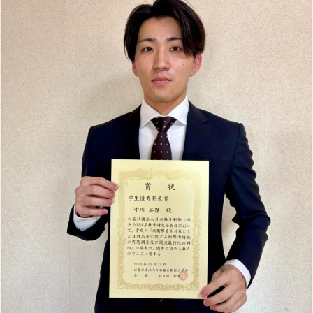
理工学研究所
理工の教育プログラム
ンシップについて
選抜 N全学統一方式
研究事務課
選抜 A個別方式
型選抜
学試験（一般）