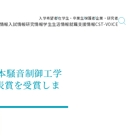
入学希望者
在学生・卒業生
保護者
企業・研究者
情報
入試情報
研究情報
学生生活情報
就職支援情報
CST-VOICE
デジタルガイドブック
海洋建築工学科／専攻
日本大学理工学部ガイド
日大理工に入って良かったこと
電子線利用研究施設
在学・卒業・成績等各種証明書発行
日大理工通信
女子こそサイエンス
量子科学研究所
通学・学割証の発行
本騒音制御工学
理工サーキュラー
航空宇宙工学科／専攻
入試に関するお問い合わせ
健康診断証明書発行（＝保健室）
理工研News
表賞を受賞しま
制度
専攻
物質応用化学科／専攻
入試の多彩なポイント
学費
）
ター
ー
創設100周年記念サイト
量子理工学専攻
ンター
問い合わせ