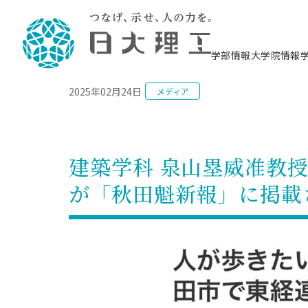
NEWS
学部情報
大学院情報
2025年02月24日
メディア
理工学部概要
大学院概要
理工学部学科情報
大学院・研究情報
学生生活
在学生用就職支援情報 ―セミナー・講座・
教育情報について（
入試情報・大学院の
学生生活施設案内
就職支援体制
相談等―
理念・教育目標
教育理念
入学者選抜募集人員
理工学研究所
学生食堂
交通シ
教育研究上の目
入試情報
情報教育研究セ
スポーツ施設（
就職支援体制
海洋建
土木工
建築学
学校推薦型選抜
個別相談コーナー
ステム
築工学
学科／
科／専
理工学部長からのメッセージ
研究科長メッセージ
令和8年度 出身校別合格者数
理工学研究所研究ジャーナル
サークル紹介
各学科の教育研
社会人大学院制
テクノプレース1
CSTギャラリー
公務員試験対策
型選抜（募集要
工学科
科／専
建築学科 泉山塁威准教
専攻
2028.3卒向け
攻
／専攻
攻
沿革
学位取得状況
一般選抜 N全学統一方式 第1期
理工学部学術講演会
学部内イベント
入学者受入方針
大学院の各種支
科学技術資料セ
八海山セミナー
教員採用試験対
一般選抜募集要
就職・キャリア形成プログラム
が「秋田魁新報」に掲載
リシー）
（CST MUSEU
理工学部データ
大学院進学のススメ
一般選抜 A個別方式
研究者情報
学部内施設情報
資格・検定
校友枠選抜
2027.3卒向け
日本大学理工学部の
まちづ
精密機
航空宇
プラズマ理工学
機械工
就職・キャリア形成プログラム
大学組織図
教育情報
くり工
一般選抜 C共通テスト利用方式
日本大学研究情報データベース
械工学
図書館
キャリアデザイ
宙工学
ニューストピッ
資格課程
学科／
学科／
第1期
科／専
測量実習センタ
科／専
公務員試験対策
専攻
自己点検・評価
留学生
海外からの研究訪問
防災情報
よくあるご質問
海外学術交流
専攻
攻
攻
一般選抜 C共通テスト利用方式
教員採用試験支援
地域連携・地域貢献活動
海外学術交流
一般教育
第2期
入学試験出願前
就職対策情報冊子PDF版
応用情
日本大学大学院 特別講義
物質応
FD活動
等）
一般選抜 N全学統一方式 第2期
電気工
電子工
報工学