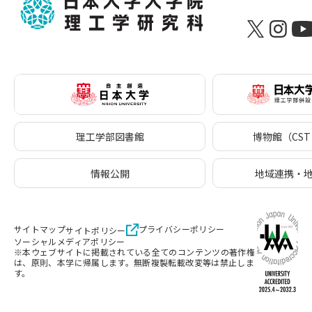
理工学部図書館
博物館（CST 
情報公開
地域連携・
サイトマップ
プライバシーポリシー
サイトポリシー
ソーシャルメディアポリシー
※本ウェブサイトに掲載されている全てのコンテンツの著作権
は、原則、本学に帰属します。無断複製転載改変等は禁止しま
す。