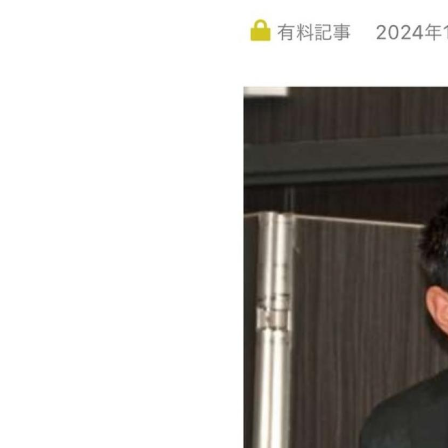
用化学
NU就職ナビ
キャンパス案内
学科／
学科／
科／情
日大理工の教育
総合型選抜
科／専
専攻
専攻
報科学
一般選抜 N全学
インターンシップについて
攻
新たなタグライン、VIについて
帰国生選抜/外国人留学生選抜
専攻
一般選抜 A個別
入学者納入金
総合型選抜
物理学
量子理
数学科
地理学
令和9年度 入学者選抜日程
編入学試験（一
科／専
工学専
／専攻
専攻
攻
攻
短期大学部
日本大学短期大学部（理工学部併
設・船橋校舎）
行きたい学科を選べる