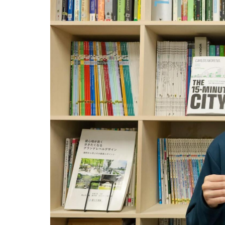
用化学
NU就職ナビ
キャンパス案内
学科／
学科／
科／情
日大理工の教育
総合型選抜
科／専
専攻
専攻
報科学
一般選抜 N全学
インターンシップについて
攻
新たなタグライン、VIについて
帰国生選抜/外国人留学生選抜
専攻
一般選抜 A個別
入学者納入金
総合型選抜
物理学
量子理
数学科
地理学
令和9年度 入学者選抜日程
編入学試験（一
科／専
工学専
／専攻
専攻
攻
攻
短期大学部
日本大学短期大学部（理工学部併
設・船橋校舎）
行きたい学科を選べる