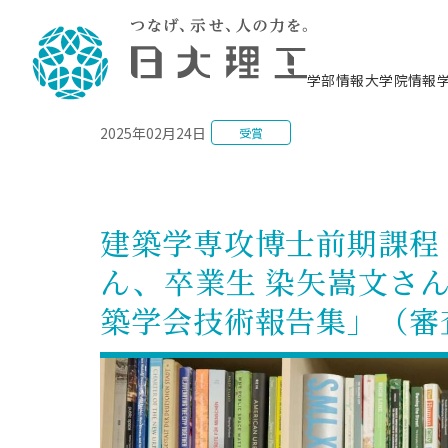
NEWS
学部情報
大学院情報
2025年02月24日
受賞
理工学部概要
大学院概要
理工学部学科情報
大学院・研究情報
学生生活
在学生用就職支援情報 ―セミナー・講座・
教育情報について（
入試情報・大学院の
学生生活施設案内
就職支援体制
相談等―
理念・教育目標
教育理念
入学者選抜募集人員
理工学研究所
学生食堂
交通シ
教育研究上の目
入試情報
情報教育研究セ
スポーツ施設（
就職支援体制
海洋建
土木工
建築学
学校推薦型選抜
個別相談コーナー
ステム
築工学
学科／
科／専
理工学部長からのメッセージ
研究科長メッセージ
令和8年度 出身校別合格者数
理工学研究所研究ジャーナル
サークル紹介
各学科の教育研
社会人大学院制
テクノプレース1
CSTギャラリー
公務員試験対策
型選抜（募集要
工学科
科／専
建築学専攻博士前期課程
専攻
2028.3卒向け
攻
／専攻
攻
沿革
学位取得状況
一般選抜 N全学統一方式 第1期
理工学部学術講演会
学部内イベント
入学者受入方針
大学院の各種支
科学技術資料セ
八海山セミナー
教員採用試験対
一般選抜募集要
就職・キャリア形成プログラム
ん、卒業生 染矢嵩文さ
リシー）
（CST MUSEU
理工学部データ
大学院進学のススメ
一般選抜 A個別方式
研究者情報
学部内施設情報
資格・検定
校友枠選抜
2027.3卒向け
日本大学理工学部の
まちづ
精密機
航空宇
プラズマ理工学
築学会技術報告集」（審
機械工
就職・キャリア形成プログラム
大学組織図
教育情報
くり工
一般選抜 C共通テスト利用方式
日本大学研究情報データベース
械工学
図書館
キャリアデザイ
宙工学
ニューストピッ
資格課程
学科／
学科／
第1期
科／専
測量実習センタ
科／専
公務員試験対策
専攻
自己点検・評価
留学生
海外からの研究訪問
防災情報
よくあるご質問
海外学術交流
専攻
攻
攻
一般選抜 C共通テスト利用方式
教員採用試験支援
地域連携・地域貢献活動
海外学術交流
一般教育
第2期
入学試験出願前
就職対策情報冊子PDF版
応用情
日本大学大学院 特別講義
物質応
FD活動
等）
一般選抜 N全学統一方式 第2期
電気工
電子工
報工学