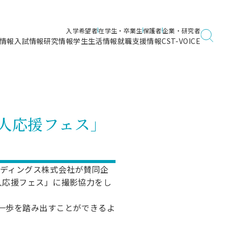
入学希望者
在学生・卒業生
保護者
企業・研究者
情報
入試情報
研究情報
学生生活情報
就職支援情報
CST-VOICE
デジタルガイドブック
海洋建築工学科／専攻
日本大学理工学部ガイド
日大理工に入って良かったこと
電子線利用研究施設
在学・卒業・成績等各種証明書発行
日大理工通信
女子こそサイエンス
量子科学研究所
通学・学割証の発行
会人応援フェス」
理工サーキュラー
航空宇宙工学科／専攻
入試に関するお問い合わせ
健康診断証明書発行（＝保健室）
理工研News
制度
専攻
物質応用化学科／専攻
入試の多彩なポイント
学費
）
ター
ー
創設100周年記念サイト
ディングス株式会社が賛同企
量子理工学専攻
人応援フェス」に撮影協力をし
ンター
問い合わせ
一歩を踏み出すことができるよ