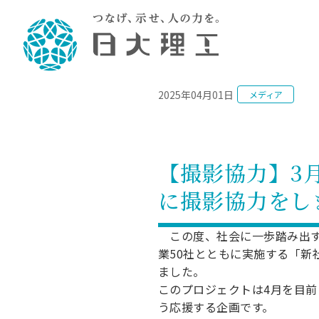
NEWS
2025年04月01日
メディア
理工学部概要
大学院・研究情報
学生生活
理工学部学科情報
在学生用就職
教育情報
大学院概
学生生活
理念・教育目標
入学者選抜募集人員
理工学研究所
学生食堂
土木工学科／専攻
個別相談
教育
教育
情報
スポ
学校
理工学部長からのメッセージ
令和8年度 出身校別合格者数
理工学研究所研究ジャーナル
サークル紹介
2028.
各学
研究
テク
CS
型選
【撮影協力】3
まちづくり工学科／専攻
就職・キ
沿革
一般選抜 N全学統一方式 第1期
理工学部学術講演会
学部内イベント
入学
学位
科学
八海
一般
に撮影協力をし
2027.
リシ
（CS
理工学部データ
一般選抜 A個別方式
研究者情報
大学
学部
校友
電気工学科／専攻
就職・キ
日本大学
プラ
大学組織図
一般選抜 C共通テスト利用方式
日本大学研究情報データベース
教育
図書
ニュ
資格
この度、社会に一歩踏み出す
公務員試
第1期
測量
物理学科／専攻
業50社とともに実施する「
自己点検・評価
海外からの研究訪問
留学
防災
よく
海外
教員採用
短期大学部
一般選抜 C共通テスト利用方式
ました。
地域連携・地域貢献活動
海外
一般
日本大学短期大学部（理工学部併
第2期
就職対策
このプロジェクトは4月を目
入学
設・船橋校舎）
日本大学大学院 特別講義
う応援する企画です。
FD活
等）
一般選抜 N全学統一方式 第2期
NU就職