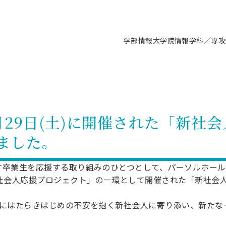
学部情報
大学院情報
学科／専攻
支援情報 ―セミナー・講座・相談等―
について（情報公開）
要
施設案内
キャンパス情報
入試情報・大学院の各種支援制度
学生生活サポート情報
就職支援体制
コーナー
研究上の目的に関する情報
理念
教育研究センター
ーツ施設（船橋校舎）
交通システム工学科／専攻
駿河台キャンパス
入試情報
入試日程
大型構造物試験センター
学生支援室（学生相談窓口）
建築学科／専攻
就職支援体制
推薦型選抜・編入学試験・総合
3卒向け
科の教育研究上の目的
科長メッセージ
ノプレース15
Tギャラリー（駿河台校舎）
船橋キャンパス
社会人大学院制度
募集人数
空気力学研究センター
障がい学生支援
公務員試験対策
抜（募集要項など）
月29日(土)に開催された「新社
機械工学科／専攻
精密機械工学科／専攻
ャリア形成プログラム
者受入方針（アドミッション・ポ
取得状況
技術資料センター
山セミナーハウス
研究施設
大学院の各種支援制度
出願資格・認定
材料創造研究センター
学生寮・アパート紹介
教員採用試験対策
選抜募集要項
ました。
3卒向け
ー）
T MUSEUM）
院進学のススメ
内施設情報
未来博士工房
選考方法
先端材料科学センター
日本大学学生生徒等総合保障
資格・検定
枠選抜
電子工学科／専攻
応用情報工学科／情報科学
ャリア形成プログラム
理工学部の取り組み
ズマ理工学研究施設
情報
館
パワーアップセンター（PUC
入学者納入金
環境・防災都市共同研究セン
奨学金制度
キャリアデザインセンタ
ーストピックス
課程
卒業生を応援する取り組みのひとつとして、パーソルホール
験対策
実習センター
数学科／専攻
地理学専攻
新社会人応援プロジェクト」の一環として開催された「新社会
生
情報
募集要項
マイクロ機能デバイス研究セ
保健室
あるご質問
学術交流
試験支援
学術交流
過去問題・解答・出題意図
工作技術センター
留学生制度
教育
情報冊子PDF版
前にはたらきはじめの不安を抱く新社会人に寄り添い、新たな
試験出願前の相談（受験上の配慮
受験上の配慮等について
交通総合試験路
動
ナビ