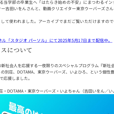
る当学部の卒業生へ「はたらき始めの不安」にまつわるイン
理工学研究所
理工の教育プログラム
ンシップについて
サー吉田いをんさんと、動画クリエイター東京ウーバーズさん
選抜 N全学統一方式
研究事務課
選抜 A個別方式
として使われました。アーカイブでまだご覧いただけますので
型選抜
学試験（一般）
ンネル「スタジオ パーソル」にて2025年5月17日まで配信中。
ェスについて
の新社会人を応援する一夜限りのスペシャルプログラム『新社会
らの別荘、DOTAMA、東京ウーバーズ、いよひろ、という個性
で応援しました。
荘・DOTAMA・東京ウーバーズ・いよちゃん（吉田いをん／い