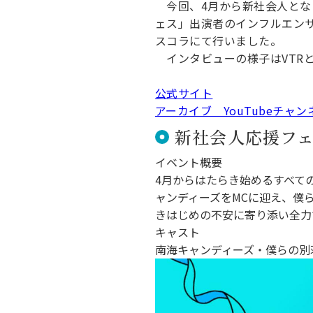
今回、4月から新社会人とな
キャンパス案内
日大
総合型選抜
インター
ェス」出演者のインフルエン
一般
行きたい学科を選べる
新たなタグライン、VIについて
スコラにて行いました。
帰国生選抜/外国人留学生選抜
一般
インタビューの様子はVTR
入学者納入金
総合
公式サイト
令和9年度 入学者選抜日程
編入
アーカイブ YouTubeチャ
新社会人応援フ
イベント概要
4月からはたらき始めるすべて
ャンディーズをMCに迎え、僕
きはじめの不安に寄り添い全力
キャスト
南海キャンディーズ・僕らの別