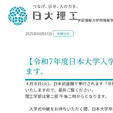
NEWS
学部情報
大学院情報
2025年04月07日
お知らせ
理工学部概要
大学院概要
理工学部学科情報
大学院・研究情報
学生生活
在学生用就職支援情報 ―セミナー・講座・
教育情報について（
入試情報・大学院の
学生生活施設案内
就職支援体制
相談等―
理念・教育目標
教育理念
入学者選抜募集人員
理工学研究所
学生食堂
交通シ
教育研究上の目
入試情報
情報教育研究セ
スポーツ施設（
就職支援体制
海洋建
土木工
建築学
学校推薦型選抜
個別相談コーナー
ステム
築工学
学科／
科／専
理工学部長からのメッセージ
研究科長メッセージ
令和8年度 出身校別合格者数
理工学研究所研究ジャーナル
サークル紹介
各学科の教育研
社会人大学院制
テクノプレース1
CSTギャラリー
公務員試験対策
型選抜（募集要
工学科
科／専
【令和7年度日本大学入学
専攻
2028.3卒向け
攻
／専攻
攻
沿革
学位取得状況
一般選抜 N全学統一方式 第1期
理工学部学術講演会
学部内イベント
入学者受入方針
大学院の各種支
科学技術資料セ
八海山セミナー
教員採用試験対
一般選抜募集要
就職・キャリア形成プログラム
ます。
リシー）
（CST MUSEU
理工学部データ
大学院進学のススメ
一般選抜 A個別方式
研究者情報
学部内施設情報
資格・検定
校友枠選抜
2027.3卒向け
日本大学理工学部の
まちづ
精密機
航空宇
プラズマ理工学
機械工
就職・キャリア形成プログラム
大学組織図
教育情報
くり工
一般選抜 C共通テスト利用方式
日本大学研究情報データベース
械工学
図書館
キャリアデザイ
宙工学
ニューストピッ
資格課程
４月８日(火)、日本武道館で挙行されます「令
学科／
学科／
第1期
科／専
測量実習センタ
科／専
公務員試験対策
いたしますので、是非ご覧ください。
専攻
自己点検・評価
留学生
海外からの研究訪問
防災情報
よくあるご質問
海外学術交流
専攻
攻
攻
一般選抜 C共通テスト利用方式
理工学部は第二部 午後二時からとなります。
教員採用試験支援
地域連携・地域貢献活動
海外学術交流
一般教育
第2期
入学試験出願前
就職対策情報冊子PDF版
応用情
日本大学大学院 特別講義
入学式中継をお待ちいただく間、日本大学卒業
物質応
FD活動
等）
一般選抜 N全学統一方式 第2期
電気工
電子工
報工学