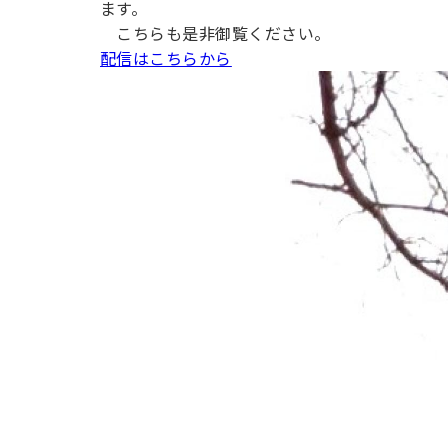
ます。
用化学
NU就職ナビ
キャンパス案内
学科／
学科／
科／情
日大理工の教育
総合型選抜
科／専
こちらも是非御覧ください。
専攻
専攻
報科学
一般選抜 N全学
インターンシップについて
攻
新たなタグライン、VIについて
配信はこちらから
帰国生選抜/外国人留学生選抜
専攻
一般選抜 A個別
入学者納入金
総合型選抜
物理学
量子理
数学科
地理学
令和9年度 入学者選抜日程
編入学試験（一
科／専
工学専
／専攻
専攻
攻
攻
短期大学部
日本大学短期大学部（理工学部併
設・船橋校舎）
行きたい学科を選べる