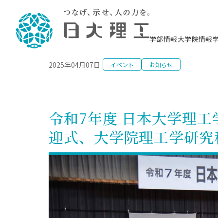
NEWS
学部情報
大学院情報
2025年04月07日
イベント
お知らせ
理工学部概要
大学院概要
理工学部学科情報
大学院・研究情報
学生生活
在学生用就職支援情報 ―セミナー・講座・
教育情報について（
入試情報・大学院の
学生生活施設案内
就職支援体制
相談等―
理念・教育目標
教育理念
入学者選抜募集人員
理工学研究所
学生食堂
交通シ
教育研究上の目
入試情報
情報教育研究セ
スポーツ施設（
就職支援体制
海洋建
土木工
建築学
学校推薦型選抜
個別相談コーナー
ステム
築工学
学科／
科／専
理工学部長からのメッセージ
研究科長メッセージ
令和8年度 出身校別合格者数
理工学研究所研究ジャーナル
サークル紹介
各学科の教育研
社会人大学院制
テクノプレース1
CSTギャラリー
公務員試験対策
型選抜（募集要
工学科
科／専
令和7年度 日本大学理
専攻
2028.3卒向け
攻
／専攻
攻
沿革
学位取得状況
一般選抜 N全学統一方式 第1期
理工学部学術講演会
学部内イベント
入学者受入方針
大学院の各種支
科学技術資料セ
八海山セミナー
教員採用試験対
一般選抜募集要
就職・キャリア形成プログラム
迎式、大学院理工学研究
リシー）
（CST MUSEU
理工学部データ
大学院進学のススメ
一般選抜 A個別方式
研究者情報
学部内施設情報
資格・検定
校友枠選抜
2027.3卒向け
日本大学理工学部の
まちづ
精密機
航空宇
プラズマ理工学
機械工
就職・キャリア形成プログラム
大学組織図
教育情報
くり工
一般選抜 C共通テスト利用方式
日本大学研究情報データベース
械工学
図書館
キャリアデザイ
宙工学
ニューストピッ
資格課程
学科／
学科／
第1期
科／専
測量実習センタ
科／専
公務員試験対策
専攻
自己点検・評価
留学生
海外からの研究訪問
防災情報
よくあるご質問
海外学術交流
専攻
攻
攻
一般選抜 C共通テスト利用方式
教員採用試験支援
地域連携・地域貢献活動
海外学術交流
一般教育
第2期
入学試験出願前
就職対策情報冊子PDF版
応用情
日本大学大学院 特別講義
物質応
FD活動
等）
一般選抜 N全学統一方式 第2期
電気工
電子工
報工学