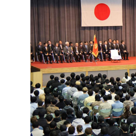
用化学
NU就職ナビ
キャンパス案内
学科／
学科／
科／情
日大理工の教育
総合型選抜
科／専
専攻
専攻
報科学
一般選抜 N全学
インターンシップについて
攻
新たなタグライン、VIについて
帰国生選抜/外国人留学生選抜
専攻
一般選抜 A個別
入学者納入金
総合型選抜
物理学
量子理
数学科
地理学
令和9年度 入学者選抜日程
編入学試験（一
科／専
工学専
／専攻
専攻
攻
攻
短期大学部
日本大学短期大学部（理工学部併
設・船橋校舎）
行きたい学科を選べる