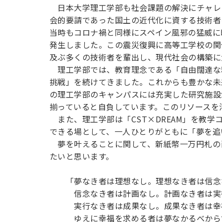
日本大学理工学部も社会課題の解決にチャレン
会的要請であった国土の近代化に資する技術者
当時もコロナ禍と同様にスペイン風邪の猛威に晒
発生しました。この震災復興に高等工学校の関
及ぶ多くの技術者を輩出し、現代社会の構築に
理工学部では、教育理念である「自由闊達な
挑戦」を続けてきました。これからも豊かな未
の理工学部のキャンパスには充実した研究施設
揃っていると自負しています。このリソースを
また、理工学部は「CST×DREAM」を教
できる場として、一人ひとりがともに「夢を追
夢を叶えることに関して、新紙幣一万円札の
たいと思います。
「夢なき者は理想なし。理想なき者は信念
信念なき者は計画なし。計画なき者は実
実行なき者は成果なし。成果なき者は幸
ゆえに幸福を求める者は夢なかるべから