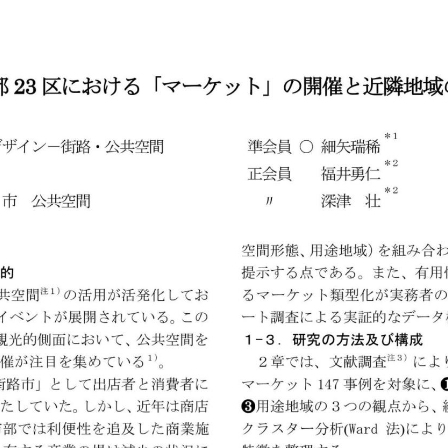
理工学研究所
理工の教育プログラム
ンシップについて
選抜 N全学統一方式
研究事務課
選抜 A個別方式
型選抜
学試験（一般）