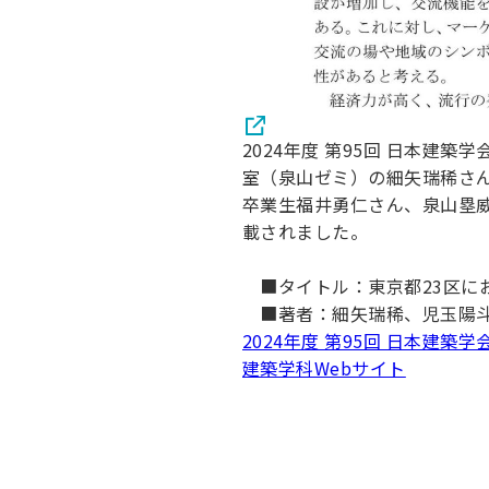
2024年度 第95回 日本建
室（泉山ゼミ）の細矢瑞稀さ
卒業生福井勇仁さん、泉山塁
載されました。
■タイトル：東京都23区に
■著者：細矢瑞稀、児玉陽斗
2024年度 第95回 日本建
建築学科Webサイト