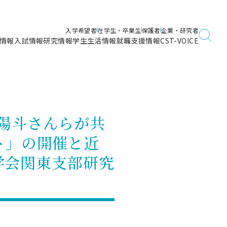
入学希望者
在学生・卒業生
保護者
企業・研究者
情報
入試情報
研究情報
学生生活情報
就職支援情報
CST-VOICE
デジタルガイドブック
海洋建築工学科／専攻
日本大学理工学部ガイド
日大理工に入って良かったこと
電子線利用研究施設
在学・卒業・成績等各種証明書発行
日大理工通信
女子こそサイエンス
量子科学研究所
通学・学割証の発行
陽斗さんらが共
理工サーキュラー
航空宇宙工学科／専攻
入試に関するお問い合わせ
健康診断証明書発行（＝保健室）
理工研News
ト」の開催と近
制度
専攻
物質応用化学科／専攻
入試の多彩なポイント
学費
築学会関東支部研究
）
ター
ー
創設100周年記念サイト
量子理工学専攻
ンター
問い合わせ