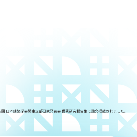
5回 日本建築学会関東支部研究発表会 優秀研究報告集に論文掲載されました。