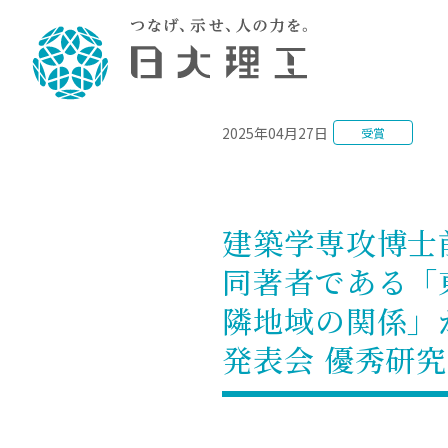
NEWS
2025年04月27日
受賞
理工学部概要
大学院・研究情報
学生生活
理工学部学科情報
在学生用就職
教育情報
大学院概
学生生活
理念・教育目標
入学者選抜募集人員
理工学研究所
学生食堂
土木工学科／専攻
個別相談
教育
教育
情報
スポ
学校
理工学部長からのメッセージ
令和8年度 出身校別合格者数
理工学研究所研究ジャーナル
サークル紹介
2028.
各学
研究
テク
CS
型選
建築学専攻博士
まちづくり工学科／専攻
就職・キ
沿革
一般選抜 N全学統一方式 第1期
理工学部学術講演会
学部内イベント
入学
学位
科学
八海
一般
同著者である「
2027.
リシ
（CS
理工学部データ
一般選抜 A個別方式
研究者情報
大学
学部
校友
電気工学科／専攻
就職・キ
日本大学
プラ
隣地域の関係」が
大学組織図
一般選抜 C共通テスト利用方式
日本大学研究情報データベース
教育
図書
ニュ
資格
公務員試
第1期
測量
物理学科／専攻
発表会 優秀研
自己点検・評価
海外からの研究訪問
留学
防災
よく
海外
教員採用
短期大学部
一般選抜 C共通テスト利用方式
地域連携・地域貢献活動
海外
一般
日本大学短期大学部（理工学部併
第2期
就職対策
入学
設・船橋校舎）
日本大学大学院 特別講義
FD活
等）
一般選抜 N全学統一方式 第2期
NU就職