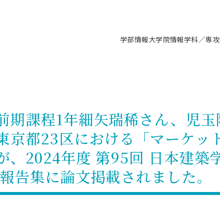
学部情報
大学院情報
学科／専攻
支援情報 ―セミナー・講座・相談等―
について（情報公開）
要
施設案内
キャンパス情報
入試情報・大学院の各種支援制度
学生生活サポート情報
就職支援体制
コーナー
研究上の目的に関する情報
理念
教育研究センター
ーツ施設（船橋校舎）
交通システム工学科／専攻
駿河台キャンパス
入試情報
入試日程
大型構造物試験センター
学生支援室（学生相談窓口）
建築学科／専攻
就職支援体制
推薦型選抜・編入学試験・総合
3卒向け
科の教育研究上の目的
科長メッセージ
ノプレース15
Tギャラリー（駿河台校舎）
船橋キャンパス
社会人大学院制度
募集人数
空気力学研究センター
障がい学生支援
公務員試験対策
抜（募集要項など）
前期課程1年細矢瑞稀さん、児玉
機械工学科／専攻
精密機械工学科／専攻
ャリア形成プログラム
者受入方針（アドミッション・ポ
取得状況
技術資料センター
山セミナーハウス
研究施設
大学院の各種支援制度
出願資格・認定
材料創造研究センター
学生寮・アパート紹介
教員採用試験対策
選抜募集要項
東京都23区における「マーケッ
3卒向け
ー）
T MUSEUM）
院進学のススメ
内施設情報
未来博士工房
選考方法
先端材料科学センター
日本大学学生生徒等総合保障
資格・検定
枠選抜
電子工学科／専攻
応用情報工学科／情報科学
ャリア形成プログラム
理工学部の取り組み
ズマ理工学研究施設
、2024年度 第95回 日本建
情報
館
パワーアップセンター（PUC
入学者納入金
環境・防災都市共同研究セン
奨学金制度
キャリアデザインセンタ
ーストピックス
課程
験対策
実習センター
数学科／専攻
地理学専攻
究報告集に論文掲載されました。
生
情報
募集要項
マイクロ機能デバイス研究セ
保健室
あるご質問
学術交流
試験支援
学術交流
過去問題・解答・出題意図
工作技術センター
留学生制度
教育
情報冊子PDF版
試験出願前の相談（受験上の配慮
受験上の配慮等について
交通総合試験路
動
ナビ