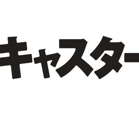
理工学研究所
理工の教育プログラム
ンシップについて
選抜 N全学統一方式
研究事務課
選抜 A個別方式
型選抜
学試験（一般）