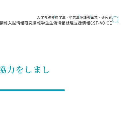
入学希望者
在学生・卒業生
保護者
企業・研究者
情報
入試情報
研究情報
学生生活情報
就職支援情報
CST-VOICE
デジタルガイドブック
海洋建築工学科／専攻
日本大学理工学部ガイド
日大理工に入って良かったこと
電子線利用研究施設
在学・卒業・成績等各種証明書発行
日大理工通信
女子こそサイエンス
量子科学研究所
通学・学割証の発行
影協力をしまし
理工サーキュラー
航空宇宙工学科／専攻
入試に関するお問い合わせ
健康診断証明書発行（＝保健室）
理工研News
制度
専攻
物質応用化学科／専攻
入試の多彩なポイント
学費
）
ター
ー
創設100周年記念サイト
量子理工学専攻
ンター
問い合わせ