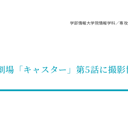
学部情報
大学院情報
学科／専攻
支援情報 ―セミナー・講座・相談等―
について（情報公開）
要
施設案内
キャンパス情報
入試情報・大学院の各種支援制度
学生生活サポート情報
就職支援体制
コーナー
研究上の目的に関する情報
理念
教育研究センター
ーツ施設（船橋校舎）
交通システム工学科／専攻
駿河台キャンパス
入試情報
入試日程
大型構造物試験センター
学生支援室（学生相談窓口）
建築学科／専攻
就職支援体制
推薦型選抜・編入学試験・総合
3卒向け
科の教育研究上の目的
科長メッセージ
ノプレース15
Tギャラリー（駿河台校舎）
船橋キャンパス
社会人大学院制度
募集人数
空気力学研究センター
障がい学生支援
公務員試験対策
抜（募集要項など）
曜劇場「キャスター」第5話に撮
機械工学科／専攻
精密機械工学科／専攻
ャリア形成プログラム
者受入方針（アドミッション・ポ
取得状況
技術資料センター
山セミナーハウス
研究施設
大学院の各種支援制度
出願資格・認定
材料創造研究センター
学生寮・アパート紹介
教員採用試験対策
選抜募集要項
3卒向け
ー）
T MUSEUM）
院進学のススメ
内施設情報
未来博士工房
選考方法
先端材料科学センター
日本大学学生生徒等総合保障
資格・検定
枠選抜
電子工学科／専攻
応用情報工学科／情報科学
ャリア形成プログラム
理工学部の取り組み
ズマ理工学研究施設
情報
館
パワーアップセンター（PUC
入学者納入金
環境・防災都市共同研究セン
奨学金制度
キャリアデザインセンタ
ーストピックス
課程
験対策
実習センター
数学科／専攻
地理学専攻
生
情報
募集要項
マイクロ機能デバイス研究セ
保健室
あるご質問
学術交流
試験支援
学術交流
過去問題・解答・出題意図
工作技術センター
留学生制度
教育
情報冊子PDF版
試験出願前の相談（受験上の配慮
受験上の配慮等について
交通総合試験路
動
ナビ