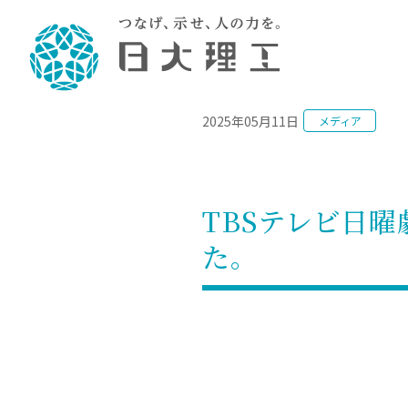
NEWS
2025年05月11日
メディア
理工学部概要
大学院・研究情報
学生生活
理工学部学科情報
在学生用就職
教育情報
大学院概
学生生活
理念・教育目標
入学者選抜募集人員
理工学研究所
学生食堂
土木工学科／専攻
個別相談
教育
教育
情報
スポ
学校
理工学部長からのメッセージ
令和8年度 出身校別合格者数
理工学研究所研究ジャーナル
サークル紹介
2028.
各学
研究
テク
CS
型選
TBSテレビ日
まちづくり工学科／専攻
就職・キ
沿革
一般選抜 N全学統一方式 第1期
理工学部学術講演会
学部内イベント
入学
学位
科学
八海
一般
た。
2027.
リシ
（CS
理工学部データ
一般選抜 A個別方式
研究者情報
大学
学部
校友
電気工学科／専攻
就職・キ
日本大学
プラ
大学組織図
一般選抜 C共通テスト利用方式
日本大学研究情報データベース
教育
図書
ニュ
資格
公務員試
第1期
測量
物理学科／専攻
自己点検・評価
海外からの研究訪問
留学
防災
よく
海外
教員採用
短期大学部
一般選抜 C共通テスト利用方式
地域連携・地域貢献活動
海外
一般
日本大学短期大学部（理工学部併
第2期
就職対策
入学
設・船橋校舎）
日本大学大学院 特別講義
FD活
等）
一般選抜 N全学統一方式 第2期
NU就職