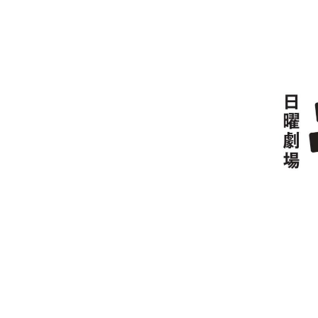
キャンパス案内
日大
総合型選抜
インター
一般
行きたい学科を選べる
新たなタグライン、VIについて
帰国生選抜/外国人留学生選抜
一般
入学者納入金
総合
令和9年度 入学者選抜日程
編入