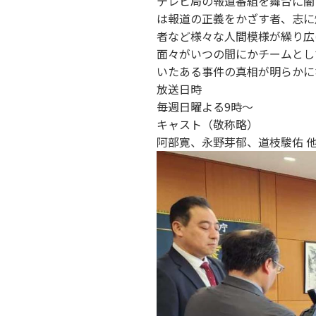
テレビ局の報道番組を舞台に闇
は報道の正義をかざす者、志に
者など様々な人間模様が繰り広
面々がいつの間にかチームとし
いたある事件の真相が明らかに
放送日時
毎週日曜よる9時〜
キャスト（敬称略）
阿部寛、永野芽郁、道枝駿佑 