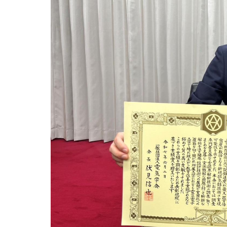
用化学
NU就職ナビ
キャンパス案内
学科／
学科／
科／情
日大理工の教育
総合型選抜
科／専
専攻
専攻
報科学
一般選抜 N全学
インターンシップについて
攻
新たなタグライン、VIについて
帰国生選抜/外国人留学生選抜
専攻
一般選抜 A個別
入学者納入金
総合型選抜
物理学
量子理
数学科
地理学
令和9年度 入学者選抜日程
編入学試験（一
科／専
工学専
／専攻
専攻
攻
攻
短期大学部
日本大学短期大学部（理工学部併
設・船橋校舎）
行きたい学科を選べる