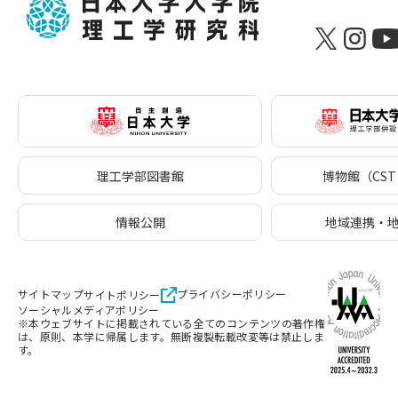
理工学部図書館
博物館（CST 
情報公開
地域連携・
サイトマップ
プライバシーポリシー
サイトポリシー
ソーシャルメディアポリシー
※本ウェブサイトに掲載されている全てのコンテンツの著作権
は、原則、本学に帰属します。無断複製転載改変等は禁止しま
す。