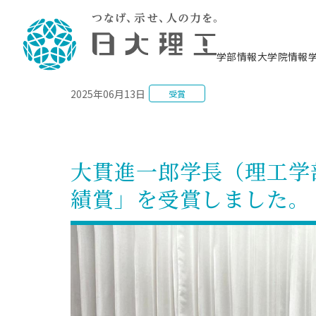
NEWS
学部情報
大学院情報
2025年06月13日
受賞
理工学部概要
大学院概要
理工学部学科情報
大学院・研究情報
学生生活
在学生用就職支援情報 ―セミナー・講座・
教育情報について（
入試情報・大学院の
学生生活施設案内
就職支援体制
相談等―
理念・教育目標
教育理念
入学者選抜募集人員
理工学研究所
学生食堂
交通シ
教育研究上の目
入試情報
情報教育研究セ
スポーツ施設（
就職支援体制
海洋建
土木工
建築学
学校推薦型選抜
個別相談コーナー
ステム
築工学
学科／
科／専
理工学部長からのメッセージ
研究科長メッセージ
令和8年度 出身校別合格者数
理工学研究所研究ジャーナル
サークル紹介
各学科の教育研
社会人大学院制
テクノプレース1
CSTギャラリー
公務員試験対策
型選抜（募集要
工学科
科／専
大貫進一郎学長（理工学
専攻
2028.3卒向け
攻
／専攻
攻
沿革
学位取得状況
一般選抜 N全学統一方式 第1期
理工学部学術講演会
学部内イベント
入学者受入方針
大学院の各種支
科学技術資料セ
八海山セミナー
教員採用試験対
一般選抜募集要
就職・キャリア形成プログラム
績賞」を受賞しました。
リシー）
（CST MUSEU
理工学部データ
大学院進学のススメ
一般選抜 A個別方式
研究者情報
学部内施設情報
資格・検定
校友枠選抜
2027.3卒向け
日本大学理工学部の
まちづ
精密機
航空宇
プラズマ理工学
機械工
就職・キャリア形成プログラム
大学組織図
教育情報
くり工
一般選抜 C共通テスト利用方式
日本大学研究情報データベース
械工学
図書館
キャリアデザイ
宙工学
ニューストピッ
資格課程
学科／
学科／
第1期
科／専
測量実習センタ
科／専
公務員試験対策
専攻
自己点検・評価
留学生
海外からの研究訪問
防災情報
よくあるご質問
海外学術交流
専攻
攻
攻
一般選抜 C共通テスト利用方式
教員採用試験支援
地域連携・地域貢献活動
海外学術交流
一般教育
第2期
入学試験出願前
就職対策情報冊子PDF版
応用情
日本大学大学院 特別講義
物質応
FD活動
等）
一般選抜 N全学統一方式 第2期
電気工
電子工
報工学