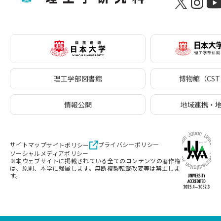
理工学部図書館
博物館（CST 
情報公開
地域連携・
サイトマップ
プライバシーポリシー
サイトポリシー
ソーシャルメディアポリシー
※本ウェブサイトに掲載されている全てのコンテンツの著作権
は、原則、本学に帰属します。無断複製転載改変等は禁止しま
す。