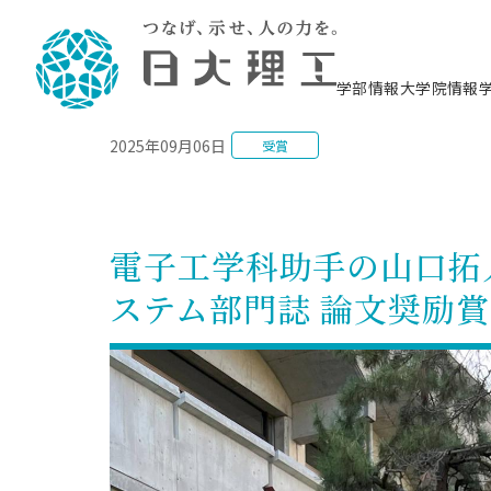
NEWS
学部情報
大学院情報
2025年09月06日
受賞
理工学部概要
大学院概要
理工学部学科情報
大学院・研究情報
学生生活
在学生用就職支援情報 ―セミナー・講座・
教育情報について（
入試情報・大学院の
学生生活施設案内
就職支援体制
相談等―
理念・教育目標
教育理念
入学者選抜募集人員
理工学研究所
学生食堂
交通シ
教育研究上の目
入試情報
情報教育研究セ
スポーツ施設（
就職支援体制
海洋建
土木工
建築学
学校推薦型選抜
個別相談コーナー
ステム
築工学
学科／
科／専
理工学部長からのメッセージ
研究科長メッセージ
令和8年度 出身校別合格者数
理工学研究所研究ジャーナル
サークル紹介
各学科の教育研
社会人大学院制
テクノプレース1
CSTギャラリー
公務員試験対策
型選抜（募集要
工学科
科／専
電子工学科助手の山口拓人
専攻
2028.3卒向け
攻
／専攻
攻
沿革
学位取得状況
一般選抜 N全学統一方式 第1期
理工学部学術講演会
学部内イベント
入学者受入方針
大学院の各種支
科学技術資料セ
八海山セミナー
教員採用試験対
一般選抜募集要
就職・キャリア形成プログラム
ステム部門誌 論文奨励
リシー）
（CST MUSEU
理工学部データ
大学院進学のススメ
一般選抜 A個別方式
研究者情報
学部内施設情報
資格・検定
校友枠選抜
2027.3卒向け
日本大学理工学部の
まちづ
精密機
航空宇
プラズマ理工学
機械工
就職・キャリア形成プログラム
大学組織図
教育情報
くり工
一般選抜 C共通テスト利用方式
日本大学研究情報データベース
械工学
図書館
キャリアデザイ
宙工学
ニューストピッ
資格課程
学科／
学科／
第1期
科／専
測量実習センタ
科／専
公務員試験対策
専攻
自己点検・評価
留学生
海外からの研究訪問
防災情報
よくあるご質問
海外学術交流
専攻
攻
攻
一般選抜 C共通テスト利用方式
教員採用試験支援
地域連携・地域貢献活動
海外学術交流
一般教育
第2期
入学試験出願前
就職対策情報冊子PDF版
応用情
日本大学大学院 特別講義
物質応
FD活動
等）
一般選抜 N全学統一方式 第2期
電気工
電子工
報工学