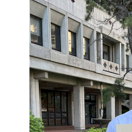
用化学
NU就職ナビ
キャンパス案内
学科／
学科／
科／情
日大理工の教育
総合型選抜
科／専
専攻
専攻
報科学
一般選抜 N全学
インターンシップについて
攻
新たなタグライン、VIについて
帰国生選抜/外国人留学生選抜
専攻
一般選抜 A個別
入学者納入金
総合型選抜
物理学
量子理
数学科
地理学
令和9年度 入学者選抜日程
編入学試験（一
科／専
工学専
／専攻
専攻
攻
攻
短期大学部
日本大学短期大学部（理工学部併
設・船橋校舎）
行きたい学科を選べる