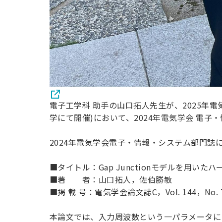
電子工学科 助手の山口拓人先生が、2025年電
学にて開催)において、2024年電気学会 電
2024年電気学会電子・情報・システム部門
■タイトル：Gap Junctionモデルを用い
■著 者：山口拓人，佐伯勝敏
■掲 載 号：電気学会論文誌C，Vol. 144，No. 7，p
本論文では、入力周波数という一パラメータに