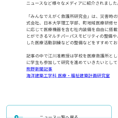
用化学
NU就職ナビ
ニュースなど様々なメディアに紹介されました
キャンパス案内
学科／
学科／
科／情
日大理工の教育
総合型選抜
科／専
専攻
専攻
報科学
一般選抜 N全学
インターンシップについて
攻
新たなタグライン、VIについて
「みんなでえがく救護所研究会」は、災害時の
帰国生選抜/外国人留学生選抜
専攻
一般選抜 A個別
式会社、日本大学理工学部、町地域医療研修セ
入学者納入金
総合型選抜
に応じて医療機器を含む社内装備を自由に搭載
物理学
量子理
数学科
地理学
令和9年度 入学者選抜日程
とができるマルチパーパスモビリティの整備や
編入学試験（一
科／専
工学専
／専攻
専攻
した医療活動訓練などの整備などをすすめてお
攻
攻
短期大学部
記事の中で江川准教授は学校を医療救護所とし
日本大学短期大学部（理工学部併
に学生も参加して研究を進めていきたいとして
設・船橋校舎）
熊野新聞記事
海洋建築工学科 医療・福祉建築計画研究室
行きたい学科を選べる
ニュース一覧へ戻る