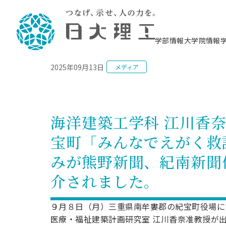
NEWS
学部情報
大学院情報
2025年09月13日
メディア
理工学部概要
大学院概要
理工学部学科情報
大学院・研究情報
学生生活
在学生用就職支援情報 ―セミナー・講座・
教育情報について（
入試情報・大学院の
学生生活施設案内
就職支援体制
相談等―
理念・教育目標
教育理念
入学者選抜募集人員
理工学研究所
学生食堂
交通シ
教育研究上の目
入試情報
情報教育研究セ
スポーツ施設（
就職支援体制
海洋建
土木工
建築学
学校推薦型選抜
個別相談コーナー
ステム
築工学
学科／
科／専
理工学部長からのメッセージ
研究科長メッセージ
令和8年度 出身校別合格者数
理工学研究所研究ジャーナル
サークル紹介
各学科の教育研
社会人大学院制
テクノプレース1
CSTギャラリー
公務員試験対策
型選抜（募集要
工学科
科／専
海洋建築工学科 江川香
専攻
2028.3卒向け
攻
／専攻
攻
沿革
学位取得状況
一般選抜 N全学統一方式 第1期
理工学部学術講演会
学部内イベント
入学者受入方針
大学院の各種支
科学技術資料セ
八海山セミナー
教員採用試験対
一般選抜募集要
就職・キャリア形成プログラム
宝町「みんなでえがく救
リシー）
（CST MUSEU
理工学部データ
大学院進学のススメ
一般選抜 A個別方式
研究者情報
学部内施設情報
資格・検定
校友枠選抜
2027.3卒向け
日本大学理工学部の
まちづ
精密機
航空宇
プラズマ理工学
みが熊野新聞、紀南新聞
機械工
就職・キャリア形成プログラム
大学組織図
教育情報
くり工
一般選抜 C共通テスト利用方式
日本大学研究情報データベース
械工学
図書館
キャリアデザイ
宙工学
ニューストピッ
資格課程
学科／
学科／
第1期
科／専
測量実習センタ
科／専
介されました。
公務員試験対策
専攻
自己点検・評価
留学生
海外からの研究訪問
防災情報
よくあるご質問
海外学術交流
専攻
攻
攻
一般選抜 C共通テスト利用方式
教員採用試験支援
地域連携・地域貢献活動
海外学術交流
一般教育
第2期
９月８日（月）三重県南牟婁郡の紀宝町役場に
入学試験出願前
就職対策情報冊子PDF版
応用情
日本大学大学院 特別講義
医療・福祉建築計画研究室 江川香奈准教授が
物質応
FD活動
等）
一般選抜 N全学統一方式 第2期
電気工
電子工
報工学