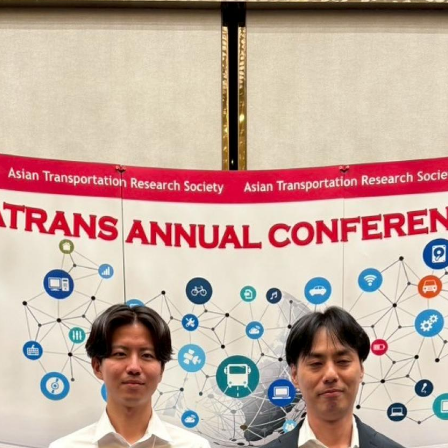
理工学研究所
理工の教育プログラム
ンシップについて
選抜 N全学統一方式
研究事務課
選抜 A個別方式
型選抜
学試験（一般）