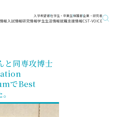
入学希望者
在学生・卒業生
保護者
企業・研究者
情報
入試情報
研究情報
学生生活情報
就職支援情報
CST-VOICE
デジタルガイドブック
海洋建築工学科／専攻
日本大学理工学部ガイド
日大理工に入って良かったこと
電子線利用研究施設
在学・卒業・成績等各種証明書発行
日大理工通信
女子こそサイエンス
量子科学研究所
通学・学割証の発行
んと同専攻博士
理工サーキュラー
航空宇宙工学科／専攻
入試に関するお問い合わせ
健康診断証明書発行（＝保健室）
理工研News
tion
制度
専攻
物質応用化学科／専攻
入試の多彩なポイント
学費
rumでBest
）
ター
ー
創設100周年記念サイト
量子理工学専攻
した。
ンター
問い合わせ