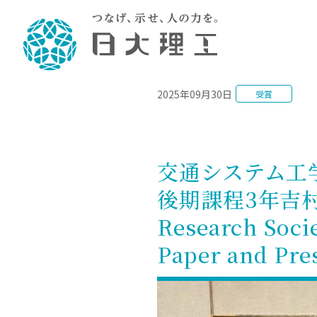
NEWS
2025年09月30日
受賞
理工学部概要
大学院・研究情報
学生生活
理工学部学科情報
在学生用就職
教育情報
大学院概
学生生活
理念・教育目標
入学者選抜募集人員
理工学研究所
学生食堂
土木工学科／専攻
個別相談
教育
教育
情報
スポ
学校
理工学部長からのメッセージ
令和8年度 出身校別合格者数
理工学研究所研究ジャーナル
サークル紹介
2028.
各学
研究
テク
CS
型選
交通システム工
まちづくり工学科／専攻
就職・キ
沿革
一般選抜 N全学統一方式 第1期
理工学部学術講演会
学部内イベント
入学
学位
科学
八海
一般
後期課程3年吉村暢洋
2027.
リシ
（CS
理工学部データ
一般選抜 A個別方式
研究者情報
大学
学部
校友
電気工学科／専攻
就職・キ
日本大学
プラ
Research Soc
大学組織図
一般選抜 C共通テスト利用方式
日本大学研究情報データベース
教育
図書
ニュ
資格
公務員試
第1期
測量
物理学科／専攻
Paper and P
自己点検・評価
海外からの研究訪問
留学
防災
よく
海外
教員採用
短期大学部
一般選抜 C共通テスト利用方式
地域連携・地域貢献活動
海外
一般
日本大学短期大学部（理工学部併
第2期
就職対策
入学
設・船橋校舎）
日本大学大学院 特別講義
FD活
等）
一般選抜 N全学統一方式 第2期
NU就職