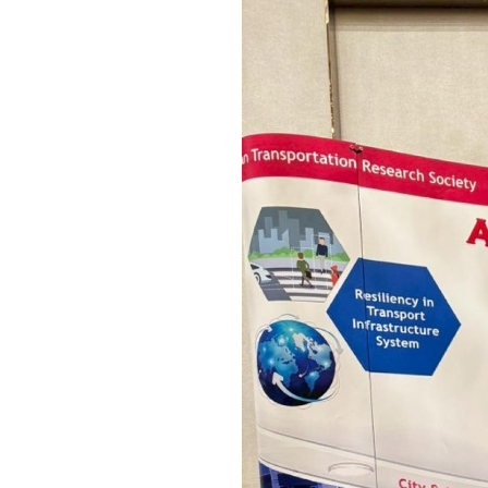
キャンパス案内
日大
総合型選抜
インター
一般
行きたい学科を選べる
新たなタグライン、VIについて
帰国生選抜/外国人留学生選抜
一般
入学者納入金
総合
令和9年度 入学者選抜日程
編入