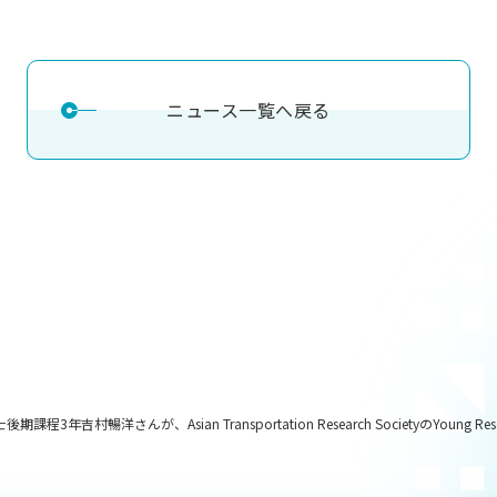
ニュース一覧へ戻る
、Asian Transportation Research SocietyのYoung Researchers