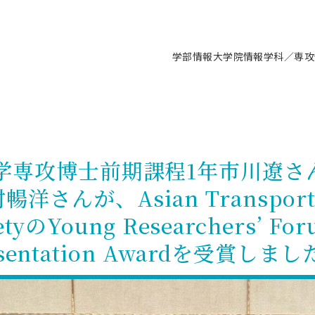
学部情報
大学院情報
学科／専攻
支援情報 ―セミナー・講座・相談等―
について（情報公開）
要
施設案内
キャンパス情報
入試情報・大学院の各種支援制度
学生生活サポート情報
就職支援体制
コーナー
研究上の目的に関する情報
理念
教育研究センター
ーツ施設（船橋校舎）
交通システム工学科／専攻
駿河台キャンパス
入試情報
入試日程
大型構造物試験センター
学生支援室（学生相談窓口）
建築学科／専攻
就職支援体制
推薦型選抜・編入学試験・総合
3卒向け
科の教育研究上の目的
科長メッセージ
ノプレース15
Tギャラリー（駿河台校舎）
船橋キャンパス
社会人大学院制度
募集人数
空気力学研究センター
障がい学生支援
公務員試験対策
抜（募集要項など）
学専攻博士前期課程1年市川遼さ
機械工学科／専攻
精密機械工学科／専攻
ャリア形成プログラム
者受入方針（アドミッション・ポ
取得状況
技術資料センター
山セミナーハウス
研究施設
大学院の各種支援制度
出願資格・認定
材料創造研究センター
学生寮・アパート紹介
教員採用試験対策
選抜募集要項
さんが、Asian Transporta
3卒向け
ー）
T MUSEUM）
院進学のススメ
内施設情報
未来博士工房
選考方法
先端材料科学センター
日本大学学生生徒等総合保障
資格・検定
枠選抜
電子工学科／専攻
応用情報工学科／情報科学
ャリア形成プログラム
理工学部の取り組み
ズマ理工学研究施設
ietyのYoung Researchers’ Fo
情報
館
パワーアップセンター（PUC
入学者納入金
環境・防災都市共同研究セン
奨学金制度
キャリアデザインセンタ
ーストピックス
課程
験対策
実習センター
数学科／専攻
地理学専攻
resentation Awardを受賞しま
生
情報
募集要項
マイクロ機能デバイス研究セ
保健室
あるご質問
学術交流
試験支援
学術交流
過去問題・解答・出題意図
工作技術センター
留学生制度
教育
情報冊子PDF版
試験出願前の相談（受験上の配慮
受験上の配慮等について
交通総合試験路
動
ナビ