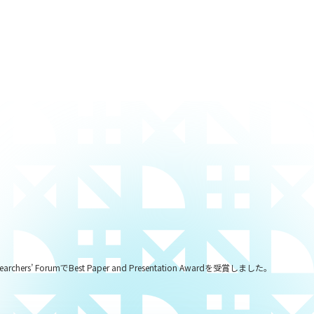
’ ForumでBest Paper and Presentation Awardを受賞しました。