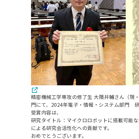
用化学
NU就職ナビ
キャンパス案内
学科／
学科／
科／情
日大理工の教育
総合型選抜
科／専
専攻
専攻
報科学
一般選抜 N全学
インターンシップについて
攻
新たなタグライン、VIについて
帰国生選抜/外国人留学生選抜
専攻
一般選抜 A個別
入学者納入金
総合型選抜
物理学
量子理
数学科
地理学
令和9年度 入学者選抜日程
編入学試験（一
科／専
工学専
／専攻
専攻
攻
攻
短期大学部
日本大学短期大学部（理工学部併
設・船橋校舎）
行きたい学科を選べる
精密機械工学専攻の修了生 大隈井輔さん（現
門にて、2024年電子・情報・システム部門 
受賞内容は、
研究タイトル：マイクロロボットに搭載可能な
による研究会活性化への貢献です。
おめでとうございます。