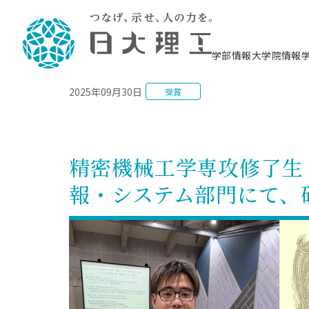
NEWS
学部情報
大学院情報
2025年09月30日
受賞
理工学部概要
大学院概要
理工学部学科情報
大学院・研究情報
学生生活
在学生用就職支援情報 ―セミナー・講座・
教育情報について（
入試情報・大学院の
学生生活施設案内
就職支援体制
相談等―
理念・教育目標
教育理念
入学者選抜募集人員
理工学研究所
学生食堂
交通シ
教育研究上の目
入試情報
情報教育研究セ
スポーツ施設（
就職支援体制
海洋建
土木工
建築学
学校推薦型選抜
個別相談コーナー
ステム
築工学
学科／
科／専
理工学部長からのメッセージ
研究科長メッセージ
令和8年度 出身校別合格者数
理工学研究所研究ジャーナル
サークル紹介
各学科の教育研
社会人大学院制
テクノプレース1
CSTギャラリー
公務員試験対策
型選抜（募集要
工学科
科／専
精密機械工学専攻修了生
専攻
2028.3卒向け
攻
／専攻
攻
沿革
学位取得状況
一般選抜 N全学統一方式 第1期
理工学部学術講演会
学部内イベント
入学者受入方針
大学院の各種支
科学技術資料セ
八海山セミナー
教員採用試験対
一般選抜募集要
就職・キャリア形成プログラム
報・システム部門にて、
リシー）
（CST MUSEU
理工学部データ
大学院進学のススメ
一般選抜 A個別方式
研究者情報
学部内施設情報
資格・検定
校友枠選抜
2027.3卒向け
日本大学理工学部の
まちづ
精密機
航空宇
プラズマ理工学
機械工
就職・キャリア形成プログラム
大学組織図
教育情報
くり工
一般選抜 C共通テスト利用方式
日本大学研究情報データベース
械工学
図書館
キャリアデザイ
宙工学
ニューストピッ
資格課程
学科／
学科／
第1期
科／専
測量実習センタ
科／専
公務員試験対策
専攻
自己点検・評価
留学生
海外からの研究訪問
防災情報
よくあるご質問
海外学術交流
専攻
攻
攻
一般選抜 C共通テスト利用方式
教員採用試験支援
地域連携・地域貢献活動
海外学術交流
一般教育
第2期
入学試験出願前
就職対策情報冊子PDF版
応用情
日本大学大学院 特別講義
物質応
FD活動
等）
一般選抜 N全学統一方式 第2期
電気工
電子工
報工学