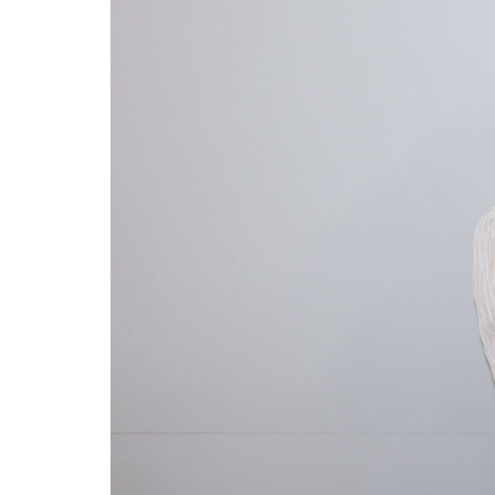
用化学
NU就職ナビ
キャンパス案内
学科／
学科／
科／情
日大理工の教育
総合型選抜
科／専
専攻
専攻
報科学
一般選抜 N全学
インターンシップについて
攻
新たなタグライン、VIについて
帰国生選抜/外国人留学生選抜
専攻
一般選抜 A個別
入学者納入金
総合型選抜
物理学
量子理
数学科
地理学
令和9年度 入学者選抜日程
編入学試験（一
科／専
工学専
／専攻
専攻
攻
攻
短期大学部
日本大学短期大学部（理工学部併
設・船橋校舎）
行きたい学科を選べる