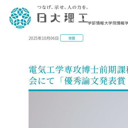
NEWS
学部情報
大学院情報
2025年10月06日
受賞
理工学部概要
大学院概要
理工学部学科情報
大学院・研究情報
学生生活
在学生用就職支援情報 ―セミナー・講座・
教育情報について（
入試情報・大学院の
学生生活施設案内
就職支援体制
相談等―
理念・教育目標
教育理念
入学者選抜募集人員
理工学研究所
学生食堂
交通シ
教育研究上の目
入試情報
情報教育研究セ
スポーツ施設（
就職支援体制
海洋建
土木工
建築学
学校推薦型選抜
個別相談コーナー
ステム
築工学
学科／
科／専
理工学部長からのメッセージ
研究科長メッセージ
令和8年度 出身校別合格者数
理工学研究所研究ジャーナル
サークル紹介
各学科の教育研
社会人大学院制
テクノプレース1
CSTギャラリー
公務員試験対策
型選抜（募集要
工学科
科／専
電気工学専攻博士前期課
専攻
2028.3卒向け
攻
／専攻
攻
沿革
学位取得状況
一般選抜 N全学統一方式 第1期
理工学部学術講演会
学部内イベント
入学者受入方針
大学院の各種支
科学技術資料セ
八海山セミナー
教員採用試験対
一般選抜募集要
就職・キャリア形成プログラム
会にて「優秀論文発表賞
リシー）
（CST MUSEU
理工学部データ
大学院進学のススメ
一般選抜 A個別方式
研究者情報
学部内施設情報
資格・検定
校友枠選抜
2027.3卒向け
日本大学理工学部の
まちづ
精密機
航空宇
プラズマ理工学
機械工
就職・キャリア形成プログラム
大学組織図
教育情報
くり工
一般選抜 C共通テスト利用方式
日本大学研究情報データベース
械工学
図書館
キャリアデザイ
宙工学
ニューストピッ
資格課程
学科／
学科／
第1期
科／専
測量実習センタ
科／専
公務員試験対策
専攻
自己点検・評価
留学生
海外からの研究訪問
防災情報
よくあるご質問
海外学術交流
専攻
攻
攻
一般選抜 C共通テスト利用方式
教員採用試験支援
地域連携・地域貢献活動
海外学術交流
一般教育
第2期
入学試験出願前
就職対策情報冊子PDF版
応用情
日本大学大学院 特別講義
物質応
FD活動
等）
一般選抜 N全学統一方式 第2期
電気工
電子工
報工学