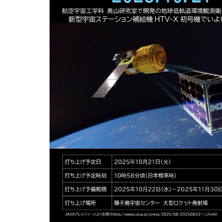
用化学
NU就職ナビ
キャンパス案内
学科／
学科／
科／情
日大理工の教育
総合型選抜
科／専
専攻
専攻
報科学
一般選抜 N全学
インターンシップについて
攻
新たなタグライン、VIについて
帰国生選抜/外国人留学生選抜
専攻
一般選抜 A個別
入学者納入金
総合型選抜
物理学
量子理
数学科
地理学
令和9年度 入学者選抜日程
編入学試験（一
科／専
工学専
／専攻
専攻
攻
攻
短期大学部
日本大学短期大学部（理工学部併
設・船橋校舎）
行きたい学科を選べる