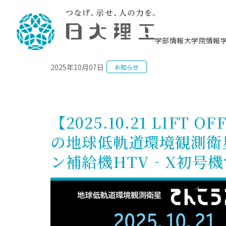
NEWS
学部情報
大学院情報
2025年10月07日
お知らせ
理工学部概要
大学院概要
理工学部学科情報
大学院・研究情報
学生生活
在学生用就職支援情報 ―セミナー・講座・
教育情報について（
入試情報・大学院の
学生生活施設案内
就職支援体制
相談等―
理念・教育目標
教育理念
入学者選抜募集人員
理工学研究所
学生食堂
交通シ
教育研究上の目
入試情報
情報教育研究セ
スポーツ施設（
就職支援体制
海洋建
土木工
建築学
学校推薦型選抜
個別相談コーナー
ステム
築工学
学科／
科／専
理工学部長からのメッセージ
研究科長メッセージ
令和8年度 出身校別合格者数
理工学研究所研究ジャーナル
サークル紹介
各学科の教育研
社会人大学院制
テクノプレース1
CSTギャラリー
公務員試験対策
型選抜（募集要
工学科
科／専
【2025.10.21 LI
専攻
2028.3卒向け
攻
／専攻
攻
沿革
学位取得状況
一般選抜 N全学統一方式 第1期
理工学部学術講演会
学部内イベント
入学者受入方針
大学院の各種支
科学技術資料セ
八海山セミナー
教員採用試験対
一般選抜募集要
就職・キャリア形成プログラム
の地球低軌道環境観測衛
リシー）
（CST MUSEU
理工学部データ
大学院進学のススメ
一般選抜 A個別方式
研究者情報
学部内施設情報
資格・検定
校友枠選抜
2027.3卒向け
日本大学理工学部の
まちづ
精密機
航空宇
プラズマ理工学
ン補給機HTV‐X初号
機械工
就職・キャリア形成プログラム
大学組織図
教育情報
くり工
一般選抜 C共通テスト利用方式
日本大学研究情報データベース
械工学
図書館
キャリアデザイ
宙工学
ニューストピッ
資格課程
学科／
学科／
第1期
科／専
測量実習センタ
科／専
公務員試験対策
専攻
自己点検・評価
留学生
海外からの研究訪問
防災情報
よくあるご質問
海外学術交流
専攻
攻
攻
一般選抜 C共通テスト利用方式
教員採用試験支援
地域連携・地域貢献活動
海外学術交流
一般教育
第2期
入学試験出願前
就職対策情報冊子PDF版
応用情
日本大学大学院 特別講義
物質応
FD活動
等）
一般選抜 N全学統一方式 第2期
電気工
電子工
報工学