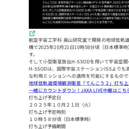
航空宇宙工学科 奥山研究室で開発の地球低軌道
機で2025年10月21日10時58分頃（日本
す。
そして小型衛星放出H-SSODを用いて宇宙空
H-SSODは、国際宇宙ステーションISSよ
な利用ミッションへの適用を可能にするもので
地球低軌道環境観測衛星「てんこう２」打ち上
一緒にカウントダウン！JAXA LIVE中継はこち
打ち上げ予定日
２０２５年１０月２１日（火）
打ち上げ予定時刻
１０時５８分頃（日本標準時）
打ち上げ予備期間