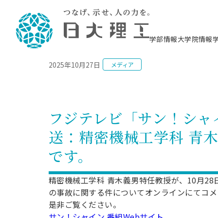
NEWS
学部情報
大学院情報
2025年10月27日
メディア
理工学部概要
大学院概要
理工学部学科情報
大学院・研究情報
学生生活
在学生用就職支援情報 ―セミナー・講座・
教育情報について（
入試情報・大学院の
学生生活施設案内
就職支援体制
相談等―
理念・教育目標
教育理念
入学者選抜募集人員
理工学研究所
学生食堂
交通シ
教育研究上の目
入試情報
情報教育研究セ
スポーツ施設（
就職支援体制
海洋建
土木工
建築学
学校推薦型選抜
個別相談コーナー
ステム
築工学
学科／
科／専
理工学部長からのメッセージ
研究科長メッセージ
令和8年度 出身校別合格者数
理工学研究所研究ジャーナル
サークル紹介
各学科の教育研
社会人大学院制
テクノプレース1
CSTギャラリー
公務員試験対策
型選抜（募集要
工学科
科／専
フジテレビ「サン！シャイン
専攻
2028.3卒向け
攻
／専攻
攻
沿革
学位取得状況
一般選抜 N全学統一方式 第1期
理工学部学術講演会
学部内イベント
入学者受入方針
大学院の各種支
科学技術資料セ
八海山セミナー
教員採用試験対
一般選抜募集要
就職・キャリア形成プログラム
送：精密機械工学科 青
リシー）
（CST MUSEU
理工学部データ
大学院進学のススメ
一般選抜 A個別方式
研究者情報
学部内施設情報
資格・検定
校友枠選抜
2027.3卒向け
日本大学理工学部の
まちづ
精密機
航空宇
プラズマ理工学
です。
機械工
就職・キャリア形成プログラム
大学組織図
教育情報
くり工
一般選抜 C共通テスト利用方式
日本大学研究情報データベース
械工学
図書館
キャリアデザイ
宙工学
ニューストピッ
資格課程
学科／
学科／
第1期
科／専
測量実習センタ
科／専
公務員試験対策
専攻
自己点検・評価
留学生
海外からの研究訪問
防災情報
よくあるご質問
海外学術交流
専攻
攻
攻
精密機械工学科 青木義男特任教授が、10月2
一般選抜 C共通テスト利用方式
教員採用試験支援
地域連携・地域貢献活動
海外学術交流
の事故に関する件についてオンラインにてコメ
一般教育
第2期
入学試験出願前
是非ご覧ください。
就職対策情報冊子PDF版
応用情
日本大学大学院 特別講義
物質応
FD活動
等）
一般選抜 N全学統一方式 第2期
電気工
サン！シャイン 番組Webサイト
電子工
報工学