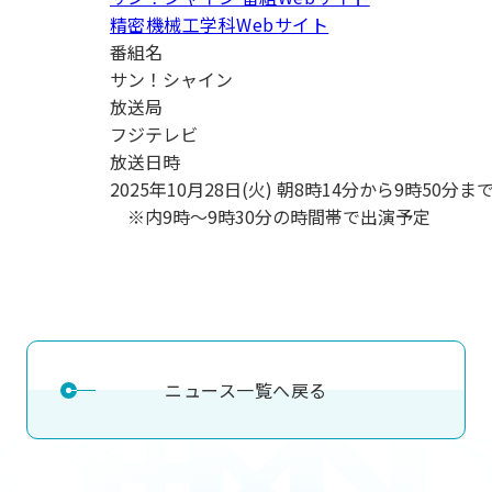
用化学
NU就職ナビ
キャンパス案内
学科／
学科／
科／情
精密機械工学科Webサイト
日大理工の教育
総合型選抜
科／専
専攻
専攻
報科学
一般選抜 N全学
インターンシップについて
番組名
攻
新たなタグライン、VIについて
帰国生選抜/外国人留学生選抜
専攻
一般選抜 A個別
サン！シャイン
放送局
入学者納入金
総合型選抜
物理学
量子理
フジテレビ
数学科
地理学
令和9年度 入学者選抜日程
編入学試験（一
科／専
工学専
放送日時
／専攻
専攻
攻
攻
2025年10月28日(火) 朝8時14分から9時50分ま
短期大学部
※内9時～9時30分の時間帯で出演予定
日本大学短期大学部（理工学部併
設・船橋校舎）
行きたい学科を選べる
ニュース一覧へ戻る