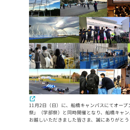
用化学
NU就職ナビ
キャンパス案内
学科／
学科／
科／情
日大理工の教育
総合型選抜
科／専
専攻
専攻
報科学
一般選抜 N全学
インターンシップについて
攻
新たなタグライン、VIについて
帰国生選抜/外国人留学生選抜
専攻
一般選抜 A個別
入学者納入金
総合型選抜
物理学
量子理
数学科
地理学
令和9年度 入学者選抜日程
編入学試験（一
科／専
工学専
／専攻
専攻
攻
攻
短期大学部
日本大学短期大学部（理工学部併
設・船橋校舎）
行きたい学科を選べる
11月2日（日）に、船橋キャンパスにてオー
祭」（学部祭）と同時開催となり、船橋キャン
お越しいただきました皆さま、誠にありがとう