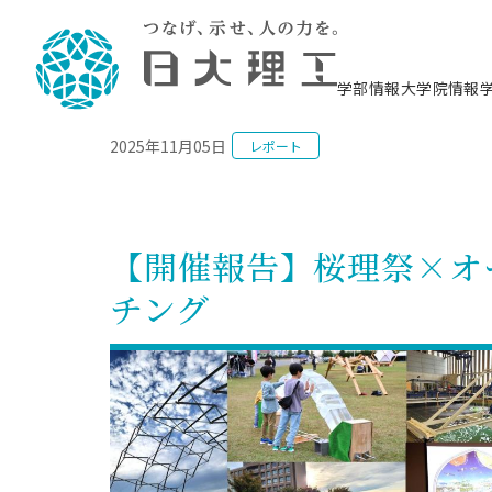
NEWS
学部情報
大学院情報
2025年11月05日
レポート
理工学部概要
大学院概要
理工学部学科情報
大学院・研究情報
学生生活
在学生用就職支援情報 ―セミナー・講座・
教育情報について（
入試情報・大学院の
学生生活施設案内
就職支援体制
相談等―
理念・教育目標
教育理念
入学者選抜募集人員
理工学研究所
学生食堂
交通シ
教育研究上の目
入試情報
情報教育研究セ
スポーツ施設（
就職支援体制
海洋建
土木工
建築学
学校推薦型選抜
個別相談コーナー
ステム
築工学
学科／
科／専
理工学部長からのメッセージ
研究科長メッセージ
令和8年度 出身校別合格者数
理工学研究所研究ジャーナル
サークル紹介
各学科の教育研
社会人大学院制
テクノプレース1
CSTギャラリー
公務員試験対策
型選抜（募集要
工学科
科／専
【開催報告】桜理祭×オ
専攻
2028.3卒向け
攻
／専攻
攻
沿革
学位取得状況
一般選抜 N全学統一方式 第1期
理工学部学術講演会
学部内イベント
入学者受入方針
大学院の各種支
科学技術資料セ
八海山セミナー
教員採用試験対
一般選抜募集要
就職・キャリア形成プログラム
チング
リシー）
（CST MUSEU
理工学部データ
大学院進学のススメ
一般選抜 A個別方式
研究者情報
学部内施設情報
資格・検定
校友枠選抜
2027.3卒向け
日本大学理工学部の
まちづ
精密機
航空宇
プラズマ理工学
機械工
就職・キャリア形成プログラム
大学組織図
教育情報
くり工
一般選抜 C共通テスト利用方式
日本大学研究情報データベース
械工学
図書館
キャリアデザイ
宙工学
ニューストピッ
資格課程
学科／
学科／
第1期
科／専
測量実習センタ
科／専
公務員試験対策
専攻
自己点検・評価
留学生
海外からの研究訪問
防災情報
よくあるご質問
海外学術交流
専攻
攻
攻
一般選抜 C共通テスト利用方式
教員採用試験支援
地域連携・地域貢献活動
海外学術交流
一般教育
第2期
入学試験出願前
就職対策情報冊子PDF版
応用情
日本大学大学院 特別講義
物質応
FD活動
等）
一般選抜 N全学統一方式 第2期
電気工
電子工
報工学