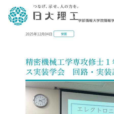
NEWS
学部情報
大学院情報
2025年12月04日
受賞
理工学部概要
大学院概要
理工学部学科情報
大学院・研究情報
学生生活
在学生用就職支援情報 ―セミナー・講座・
教育情報について（
入試情報・大学院の
学生生活施設案内
就職支援体制
相談等―
理念・教育目標
教育理念
入学者選抜募集人員
理工学研究所
学生食堂
交通シ
教育研究上の目
入試情報
情報教育研究セ
スポーツ施設（
就職支援体制
海洋建
土木工
建築学
学校推薦型選抜
個別相談コーナー
ステム
築工学
学科／
科／専
理工学部長からのメッセージ
研究科長メッセージ
令和8年度 出身校別合格者数
理工学研究所研究ジャーナル
サークル紹介
各学科の教育研
社会人大学院制
テクノプレース1
CSTギャラリー
公務員試験対策
型選抜（募集要
工学科
科／専
精密機械工学専攻修士１
専攻
2028.3卒向け
攻
／専攻
攻
沿革
学位取得状況
一般選抜 N全学統一方式 第1期
理工学部学術講演会
学部内イベント
入学者受入方針
大学院の各種支
科学技術資料セ
八海山セミナー
教員採用試験対
一般選抜募集要
就職・キャリア形成プログラム
ス実装学会 回路・実装
リシー）
（CST MUSEU
理工学部データ
大学院進学のススメ
一般選抜 A個別方式
研究者情報
学部内施設情報
資格・検定
校友枠選抜
2027.3卒向け
日本大学理工学部の
まちづ
精密機
航空宇
プラズマ理工学
機械工
就職・キャリア形成プログラム
大学組織図
教育情報
くり工
一般選抜 C共通テスト利用方式
日本大学研究情報データベース
械工学
図書館
キャリアデザイ
宙工学
ニューストピッ
資格課程
学科／
学科／
第1期
科／専
測量実習センタ
科／専
公務員試験対策
専攻
自己点検・評価
留学生
海外からの研究訪問
防災情報
よくあるご質問
海外学術交流
専攻
攻
攻
一般選抜 C共通テスト利用方式
教員採用試験支援
地域連携・地域貢献活動
海外学術交流
一般教育
第2期
入学試験出願前
就職対策情報冊子PDF版
応用情
日本大学大学院 特別講義
物質応
FD活動
等）
一般選抜 N全学統一方式 第2期
電気工
電子工
報工学