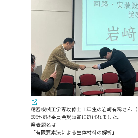
用化学
NU就職ナビ
キャンパス案内
学科／
学科／
科／情
日大理工の教育
総合型選抜
科／専
専攻
専攻
報科学
一般選抜 N全学
インターンシップについて
攻
新たなタグライン、VIについて
帰国生選抜/外国人留学生選抜
専攻
一般選抜 A個別
入学者納入金
総合型選抜
物理学
量子理
数学科
地理学
令和9年度 入学者選抜日程
編入学試験（一
科／専
工学専
／専攻
専攻
攻
攻
短期大学部
日本大学短期大学部（理工学部併
設・船橋校舎）
行きたい学科を選べる
精密機械工学専攻修士１年生の岩﨑有稀さん（
設計技術委員会奨励賞に選ばれました。
発表題名は
「有限要素法による生体材料の解析」