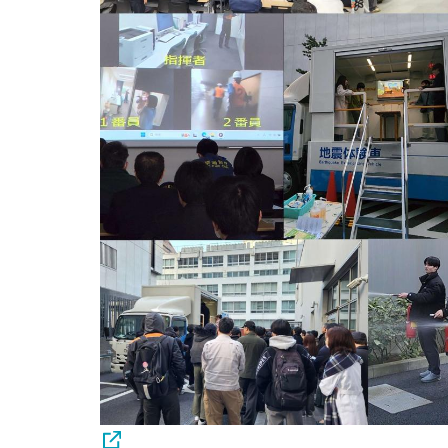
用化学
NU就職ナビ
キャンパス案内
学科／
学科／
科／情
日大理工の教育
総合型選抜
科／専
専攻
専攻
報科学
一般選抜 N全学
インターンシップについて
攻
新たなタグライン、VIについて
帰国生選抜/外国人留学生選抜
専攻
一般選抜 A個別
入学者納入金
総合型選抜
物理学
量子理
数学科
地理学
令和9年度 入学者選抜日程
編入学試験（一
科／専
工学専
／専攻
専攻
攻
攻
短期大学部
日本大学短期大学部（理工学部併
設・船橋校舎）
行きたい学科を選べる