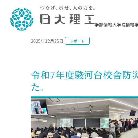
NEWS
学部情報
大学院情報
2025年12月25日
レポート
理工学部概要
大学院概要
理工学部学科情報
大学院・研究情報
学生生活
在学生用就職支援情報 ―セミナー・講座・
教育情報について（
入試情報・大学院の
学生生活施設案内
就職支援体制
相談等―
理念・教育目標
教育理念
入学者選抜募集人員
理工学研究所
学生食堂
交通シ
教育研究上の目
入試情報
情報教育研究セ
スポーツ施設（
就職支援体制
海洋建
土木工
建築学
学校推薦型選抜
個別相談コーナー
ステム
築工学
学科／
科／専
理工学部長からのメッセージ
研究科長メッセージ
令和8年度 出身校別合格者数
理工学研究所研究ジャーナル
サークル紹介
各学科の教育研
社会人大学院制
テクノプレース1
CSTギャラリー
公務員試験対策
型選抜（募集要
工学科
科／専
令和7年度駿河台校舎防
専攻
2028.3卒向け
攻
／専攻
攻
沿革
学位取得状況
一般選抜 N全学統一方式 第1期
理工学部学術講演会
学部内イベント
入学者受入方針
大学院の各種支
科学技術資料セ
八海山セミナー
教員採用試験対
一般選抜募集要
就職・キャリア形成プログラム
た。
リシー）
（CST MUSEU
理工学部データ
大学院進学のススメ
一般選抜 A個別方式
研究者情報
学部内施設情報
資格・検定
校友枠選抜
2027.3卒向け
日本大学理工学部の
まちづ
精密機
航空宇
プラズマ理工学
機械工
就職・キャリア形成プログラム
大学組織図
教育情報
くり工
一般選抜 C共通テスト利用方式
日本大学研究情報データベース
械工学
図書館
キャリアデザイ
宙工学
ニューストピッ
資格課程
学科／
学科／
第1期
科／専
測量実習センタ
科／専
公務員試験対策
専攻
自己点検・評価
留学生
海外からの研究訪問
防災情報
よくあるご質問
海外学術交流
専攻
攻
攻
一般選抜 C共通テスト利用方式
教員採用試験支援
地域連携・地域貢献活動
海外学術交流
一般教育
第2期
入学試験出願前
就職対策情報冊子PDF版
応用情
日本大学大学院 特別講義
物質応
FD活動
等）
一般選抜 N全学統一方式 第2期
電気工
電子工
報工学