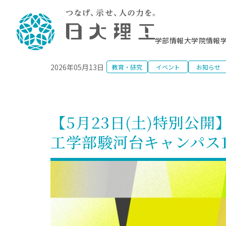
NEWS
学部情報
大学院情報
2026年05月13日
教育・研究
イベント
お知らせ
理工学部概要
大学院概要
理工学部学科情報
大学院・研究情報
学生生活
在学生用就職支援情報 ―セミナー・講座・
教育情報について（
入試情報・大学院の
学生生活施設案内
就職支援体制
相談等―
理念・教育目標
教育理念
入学者選抜募集人員
理工学研究所
学生食堂
交通シ
教育研究上の目
入試情報
情報教育研究セ
スポーツ施設（
就職支援体制
海洋建
土木工
建築学
学校推薦型選抜
個別相談コーナー
ステム
築工学
学科／
科／専
理工学部長からのメッセージ
研究科長メッセージ
令和8年度 出身校別合格者数
理工学研究所研究ジャーナル
サークル紹介
各学科の教育研
社会人大学院制
テクノプレース1
CSTギャラリー
公務員試験対策
型選抜（募集要
工学科
科／専
【5月23日(土)特別公開
専攻
2028.3卒向け
攻
／専攻
攻
沿革
学位取得状況
一般選抜 N全学統一方式 第1期
理工学部学術講演会
学部内イベント
入学者受入方針
大学院の各種支
科学技術資料セ
八海山セミナー
教員採用試験対
一般選抜募集要
就職・キャリア形成プログラム
工学部駿河台キャンパス
リシー）
（CST MUSEU
理工学部データ
大学院進学のススメ
一般選抜 A個別方式
研究者情報
学部内施設情報
資格・検定
校友枠選抜
2027.3卒向け
日本大学理工学部の
まちづ
精密機
航空宇
プラズマ理工学
機械工
就職・キャリア形成プログラム
大学組織図
教育情報
くり工
一般選抜 C共通テスト利用方式
日本大学研究情報データベース
械工学
図書館
キャリアデザイ
宙工学
ニューストピッ
資格課程
学科／
学科／
第1期
科／専
測量実習センタ
科／専
公務員試験対策
専攻
自己点検・評価
留学生
海外からの研究訪問
防災情報
よくあるご質問
海外学術交流
専攻
攻
攻
一般選抜 C共通テスト利用方式
教員採用試験支援
地域連携・地域貢献活動
海外学術交流
一般教育
第2期
入学試験出願前
就職対策情報冊子PDF版
応用情
日本大学大学院 特別講義
物質応
FD活動
等）
一般選抜 N全学統一方式 第2期
電気工
電子工
報工学