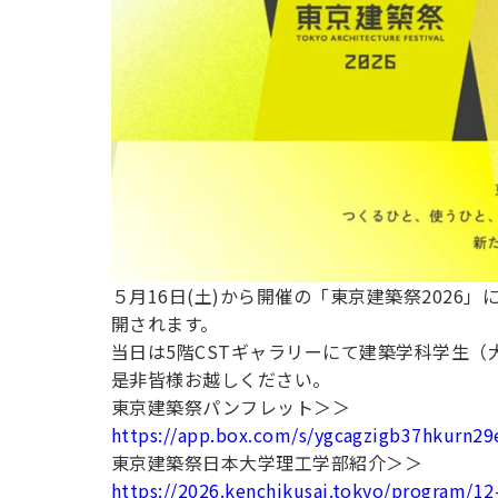
用化学
NU就職ナビ
キャンパス案内
学科／
学科／
科／情
日大理工の教育
総合型選抜
科／専
専攻
専攻
報科学
一般選抜 N全学
インターンシップについて
攻
新たなタグライン、VIについて
帰国生選抜/外国人留学生選抜
専攻
一般選抜 A個別
入学者納入金
総合型選抜
物理学
量子理
数学科
地理学
令和9年度 入学者選抜日程
編入学試験（一
科／専
工学専
／専攻
専攻
攻
攻
短期大学部
日本大学短期大学部（理工学部併
設・船橋校舎）
５月16日(土)から開催の「東京建築祭2026
開されます。
行きたい学科を選べる
当日は5階CSTギャラリーにて建築学科学生
是非皆様お越しください。
東京建築祭パンフレット＞＞
https://app.box.com/s/ygcagzigb37hkurn2
東京建築祭日本大学理工学部紹介＞＞
https://2026.kenchikusai.tokyo/program/12