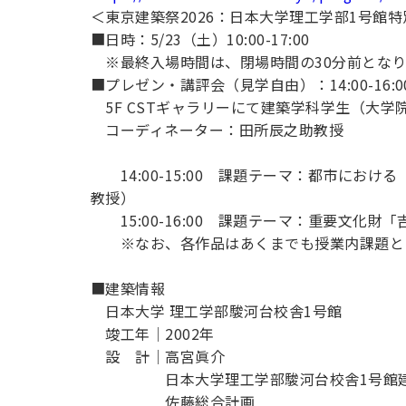
＜東京建築祭2026：日本大学理工学部1号館
■日時：5/23（土）10:00-17:00
※最終入場時間は、閉場時間の30分前となり
■プレゼン・講評会（見学自由）：14:00-16:0
5F CSTギャラリーにて建築学科学生（大
コーディネーター：田所辰之助教授
14:00-15:00 課題テーマ：都市にお
教授）
15:00-16:00 課題テーマ：重要文化
※なお、各作品はあくまでも授業内課題とし
■建築情報
日本大学 理工学部駿河台校舎1号館
竣工年│2002年
設 計│高宮眞介
日本大学理工学部駿河台校舎1号館建
佐藤総合計画