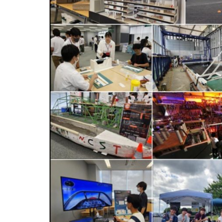
用化学
NU就職ナビ
キャンパス案内
学科／
学科／
科／情
日大理工の教育
総合型選抜
科／専
専攻
専攻
報科学
一般選抜 N全学
インターンシップについて
攻
新たなタグライン、VIについて
帰国生選抜/外国人留学生選抜
専攻
一般選抜 A個別
入学者納入金
総合型選抜
物理学
量子理
数学科
地理学
令和9年度 入学者選抜日程
編入学試験（一
科／専
工学専
／専攻
専攻
攻
攻
短期大学部
日本大学短期大学部（理工学部併
設・船橋校舎）
行きたい学科を選べる