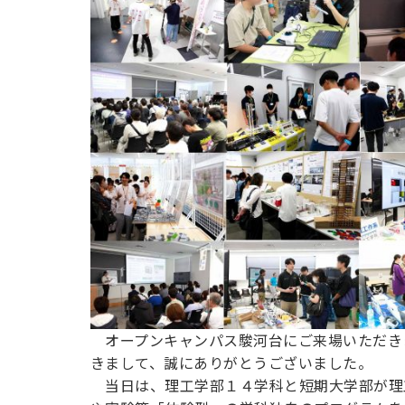
用化学
NU就職ナビ
キャンパス案内
学科／
学科／
科／情
日大理工の教育
総合型選抜
科／専
専攻
専攻
報科学
一般選抜 N全学
インターンシップについて
攻
新たなタグライン、VIについて
帰国生選抜/外国人留学生選抜
専攻
一般選抜 A個別
入学者納入金
総合型選抜
物理学
量子理
数学科
地理学
令和9年度 入学者選抜日程
編入学試験（一
科／専
工学専
／専攻
専攻
攻
攻
短期大学部
日本大学短期大学部（理工学部併
設・船橋校舎）
行きたい学科を選べる
オープンキャンパス駿河台にご来場いただき
きまして、誠にありがとうございました。
当日は、理工学部１４学科と短期大学部が理