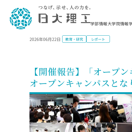
NEWS
学部情報
大学院情報
2026年06月22日
教育・研究
レポート
理工学部概要
大学院概要
理工学部学科情報
大学院・研究情報
学生生活
在学生用就職支援情報 ―セミナー・講座・
教育情報について（
入試情報・大学院の
学生生活施設案内
就職支援体制
相談等―
理念・教育目標
教育理念
入学者選抜募集人員
理工学研究所
学生食堂
交通シ
教育研究上の目
入試情報
情報教育研究セ
スポーツ施設（
就職支援体制
海洋建
土木工
建築学
学校推薦型選抜
個別相談コーナー
ステム
築工学
学科／
科／専
理工学部長からのメッセージ
研究科長メッセージ
令和8年度 出身校別合格者数
理工学研究所研究ジャーナル
サークル紹介
各学科の教育研
社会人大学院制
テクノプレース1
CSTギャラリー
公務員試験対策
型選抜（募集要
工学科
科／専
【開催報告】「オープン
専攻
2028.3卒向け
攻
／専攻
攻
沿革
学位取得状況
一般選抜 N全学統一方式 第1期
理工学部学術講演会
学部内イベント
入学者受入方針
大学院の各種支
科学技術資料セ
八海山セミナー
教員採用試験対
一般選抜募集要
就職・キャリア形成プログラム
オープンキャンパスとな
リシー）
（CST MUSEU
理工学部データ
大学院進学のススメ
一般選抜 A個別方式
研究者情報
学部内施設情報
資格・検定
校友枠選抜
2027.3卒向け
日本大学理工学部の
まちづ
精密機
航空宇
プラズマ理工学
機械工
就職・キャリア形成プログラム
大学組織図
教育情報
くり工
一般選抜 C共通テスト利用方式
日本大学研究情報データベース
械工学
図書館
キャリアデザイ
宙工学
ニューストピッ
資格課程
学科／
学科／
第1期
科／専
測量実習センタ
科／専
公務員試験対策
専攻
自己点検・評価
留学生
海外からの研究訪問
防災情報
よくあるご質問
海外学術交流
専攻
攻
攻
一般選抜 C共通テスト利用方式
教員採用試験支援
地域連携・地域貢献活動
海外学術交流
一般教育
第2期
入学試験出願前
就職対策情報冊子PDF版
応用情
日本大学大学院 特別講義
物質応
FD活動
等）
一般選抜 N全学統一方式 第2期
電気工
電子工
報工学