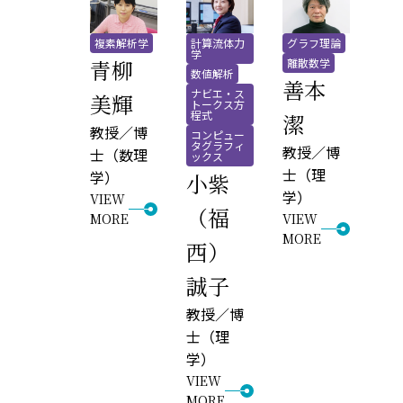
複素解析学
計算流体力
グラフ理論
学
青柳
離散数学
数値解析
善本
ナビエ・ス
美輝
トークス方
程式
潔
教授／博
コンピュー
タグラフィ
教授／博
士（数理
ックス
士（理
学）
小紫
学）
VIEW
（福
MORE
VIEW
MORE
西）
誠子
教授／博
士（理
学）
VIEW
MORE