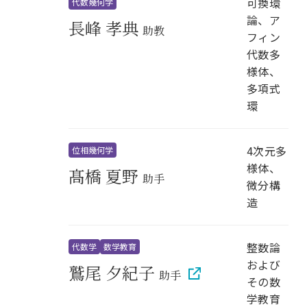
可換環
代数幾何学
論、ア
長峰 孝典
助教
フィン
代数多
様体、
多項式
環
4次元多
位相幾何学
様体、
髙橋 夏野
助手
微分構
造
整数論
代数学
数学教育
および
鷲尾 夕紀子
助手
その数
学教育