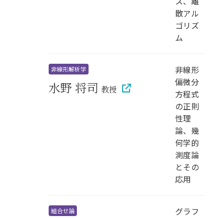
ス、離
散アル
ゴリズ
ム
非線形
非線形解析学
偏微分
水野 将司
教授
方程式
の正則
性理
論、幾
何学的
測度論
とその
応用
グラフ
組合せ論