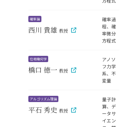
方程式
確率過
確率論
程、確
西川 貴雄
教授
率微分
方程式
アノソ
位相幾何学
フ力学
橋口 徳一
教授
系、不
変量
量子計
アルゴリズム理論
算、デ
平石 秀史
教授
ータサ
イエン