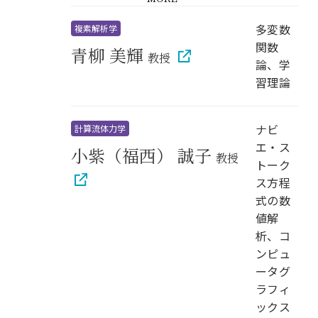
多変数
複素解析学
関数
青柳 美輝
教授
論、学
習理論
ナビ
計算流体力学
エ・ス
小紫（福西） 誠子
教授
トーク
ス方程
式の数
値解
析、コ
ンピュ
ータグ
ラフィ
ックス