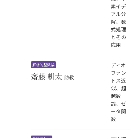
素イデ
アル分
解、数
式処理
とその
応用
ディオ
解析的整数論
ファン
齋藤 耕太
助教
トス近
似、超
越数
論、ゼ
ータ関
数