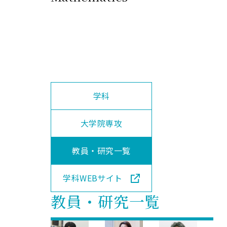
用化学
NU就職ナビ
キャンパス案内
学科／
学科／
科／情
日大理工の教育
総合型選抜
科／専
専攻
専攻
報科学
一般選抜 N全学
インターンシップについて
攻
新たなタグライン、VIについて
帰国生選抜/外国人留学生選抜
専攻
一般選抜 A個別
入学者納入金
総合型選抜
物理学
量子理
数学科
地理学
令和9年度 入学者選抜日程
編入学試験（一
科／専
工学専
／専攻
専攻
攻
攻
学科
短期大学部
日本大学短期大学部（理工学部併
設・船橋校舎）
大学院専攻
教員・研究一覧
行きたい学科を選べる
学科WEBサイト
教員・研究一覧