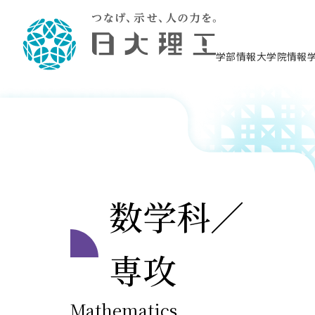
学部情報
大学院情報
理工学部概要
大学院概要
理工学部学科情報
大学院・研究情報
学生生活
在学生用就職支援情報 ―セミナー・講座・
教育情報について（
入試情報・大学院の
学生生活施設案内
就職支援体制
相談等―
理念・教育目標
教育理念
入学者選抜募集人員
理工学研究所
学生食堂
交通シ
教育研究上の目
入試情報
情報教育研究セ
スポーツ施設（
就職支援体制
海洋建
土木工
建築学
学校推薦型選抜
個別相談コーナー
ステム
築工学
学科／
科／専
理工学部長からのメッセージ
研究科長メッセージ
令和8年度 出身校別合格者数
理工学研究所研究ジャーナル
サークル紹介
各学科の教育研
社会人大学院制
テクノプレース1
CSTギャラリー
公務員試験対策
型選抜（募集要
工学科
科／専
専攻
2028.3卒向け
攻
／専攻
攻
沿革
学位取得状況
一般選抜 N全学統一方式 第1期
理工学部学術講演会
学部内イベント
入学者受入方針
大学院の各種支
科学技術資料セ
八海山セミナー
教員採用試験対
一般選抜募集要
就職・キャリア形成プログラム
リシー）
（CST MUSEU
数学科／
理工学部データ
大学院進学のススメ
一般選抜 A個別方式
研究者情報
学部内施設情報
資格・検定
校友枠選抜
2027.3卒向け
日本大学理工学部の
まちづ
精密機
航空宇
プラズマ理工学
機械工
就職・キャリア形成プログラム
大学組織図
教育情報
くり工
一般選抜 C共通テスト利用方式
日本大学研究情報データベース
械工学
図書館
キャリアデザイ
宙工学
ニューストピッ
資格課程
学科／
学科／
第1期
科／専
測量実習センタ
科／専
公務員試験対策
専攻
自己点検・評価
留学生
海外からの研究訪問
防災情報
よくあるご質問
専攻
海外学術交流
専攻
攻
攻
一般選抜 C共通テスト利用方式
教員採用試験支援
地域連携・地域貢献活動
海外学術交流
一般教育
第2期
入学試験出願前
就職対策情報冊子PDF版
応用情
日本大学大学院 特別講義
物質応
Mathematics
FD活動
等）
一般選抜 N全学統一方式 第2期
電気工
電子工
報工学