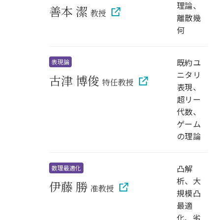
理論、
善本 潔
教授
離散幾
何
既約ユ
表現論
ニタリ
古津 博俊
特任教授
表現、
超リー
代数、
ゲーム
の理論
凸解
数理最適化
析、大
伊藤 勝
准教授
規模凸
最適
化、劣