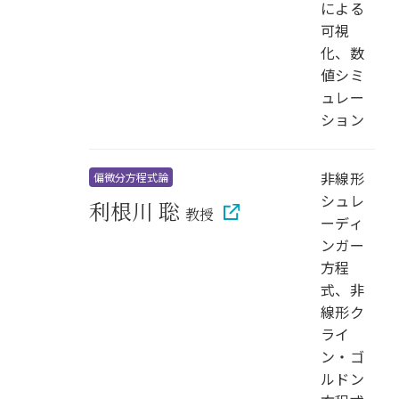
による
可視
化、数
値シミ
ュレー
ション
非線形
偏微分方程式論
シュレ
利根川 聡
教授
ーディ
ンガー
方程
式、非
線形ク
ライ
ン・ゴ
ルドン