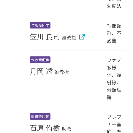
勾配法
写像類
位相幾何学
群、不
笠川 良司
准教授
変量
ファノ
代数幾何学
多様
月岡 透
准教授
体、端
射線、
分類理
論
グレブ
計算機代数
ナー基
石原 侑樹
助教
底、準