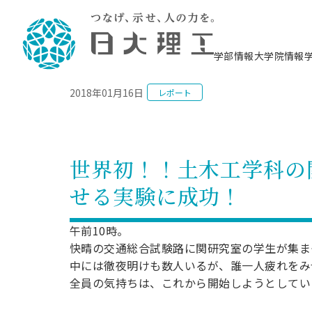
NEWS
学部情報
大学院情報
2018年01月16日
レポート
理工学部概要
大学院概要
理工学部学科情報
大学院・研究情報
学生生活
在学生用就職支援情報 ―セミナー・講座・
教育情報について（
入試情報・大学院の
学生生活施設案内
就職支援体制
相談等―
理念・教育目標
教育理念
入学者選抜募集人員
理工学研究所
学生食堂
交通シ
教育研究上の目
入試情報
情報教育研究セ
スポーツ施設（
就職支援体制
海洋建
土木工
建築学
学校推薦型選抜
個別相談コーナー
ステム
築工学
学科／
科／専
理工学部長からのメッセージ
研究科長メッセージ
令和8年度 出身校別合格者数
理工学研究所研究ジャーナル
サークル紹介
各学科の教育研
社会人大学院制
テクノプレース1
CSTギャラリー
公務員試験対策
型選抜（募集要
工学科
科／専
世界初！！土木工学科の
専攻
2028.3卒向け
攻
／専攻
攻
沿革
学位取得状況
一般選抜 N全学統一方式 第1期
理工学部学術講演会
学部内イベント
入学者受入方針
大学院の各種支
科学技術資料セ
八海山セミナー
教員採用試験対
一般選抜募集要
就職・キャリア形成プログラム
せる実験に成功！
リシー）
（CST MUSEU
理工学部データ
大学院進学のススメ
一般選抜 A個別方式
研究者情報
学部内施設情報
資格・検定
校友枠選抜
2027.3卒向け
日本大学理工学部の
まちづ
精密機
航空宇
プラズマ理工学
機械工
就職・キャリア形成プログラム
大学組織図
教育情報
くり工
一般選抜 C共通テスト利用方式
日本大学研究情報データベース
械工学
図書館
キャリアデザイ
宙工学
ニューストピッ
資格課程
午前10時。
学科／
学科／
第1期
科／専
測量実習センタ
科／専
公務員試験対策
快晴の交通総合試験路に関研究室の学生が集ま
専攻
自己点検・評価
留学生
海外からの研究訪問
防災情報
よくあるご質問
海外学術交流
専攻
攻
攻
一般選抜 C共通テスト利用方式
中には徹夜明けも数人いるが、誰一人疲れをみ
教員採用試験支援
地域連携・地域貢献活動
海外学術交流
一般教育
第2期
全員の気持ちは、これから開始しようとしてい
入学試験出願前
就職対策情報冊子PDF版
応用情
日本大学大学院 特別講義
物質応
FD活動
等）
一般選抜 N全学統一方式 第2期
電気工
電子工
報工学