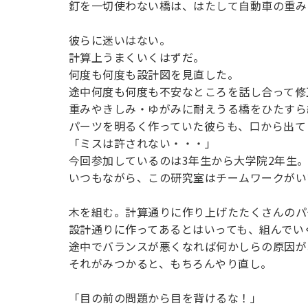
釘を一切使わない橋は、はたして自動車の重み
用化学
NU就職ナビ
キャンパス案内
学科／
学科／
科／情
日大理工の教育
総合型選抜
科／専
専攻
専攻
報科学
一般選抜 N全学
インターンシップについて
攻
新たなタグライン、VIについて
彼らに迷いはない。
帰国生選抜/外国人留学生選抜
専攻
一般選抜 A個別
計算上うまくいくはずだ。
入学者納入金
総合型選抜
何度も何度も設計図を見直した。
物理学
量子理
数学科
地理学
途中何度も何度も不安なところを話し合って修
令和9年度 入学者選抜日程
編入学試験（一
科／専
工学専
／専攻
専攻
重みやきしみ・ゆがみに耐えうる橋をひたすら
攻
攻
パーツを明るく作っていた彼らも、口から出て
短期大学部
「ミスは許されない・・・」
日本大学短期大学部（理工学部併
今回参加しているのは3年生から大学院2年生
設・船橋校舎）
いつもながら、この研究室はチームワークがい
木を組む。計算通りに作り上げたたくさんのパ
行きたい学科を選べる
設計通りに作ってあるとはいっても、組んでい
途中でバランスが悪くなれば何かしらの原因が
それがみつかると、もちろんやり直し。
「目の前の問題から目を背けるな！」