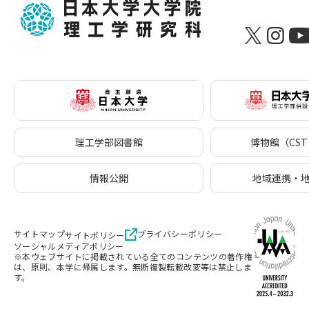
理工学部図書館
博物館（CST 
情報公開
地域連携・
サイトマップ
プライバシーポリシー
サイトポリシー
ソーシャルメディアポリシー
※本ウェブサイトに掲載されている全てのコンテンツの著作権
は、原則、本学に帰属します。無断複製転載改変等は禁止しま
す。