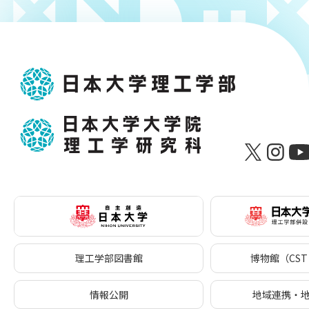
理工学部図書館
博物館（CST 
情報公開
地域連携・