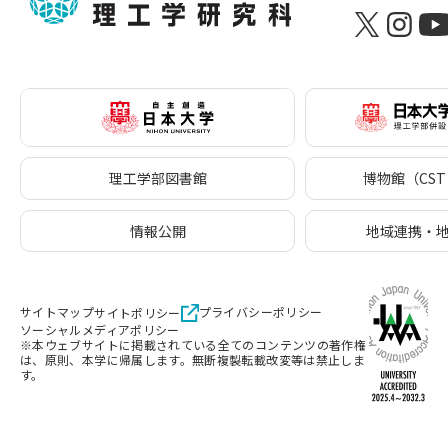
理工学部図書館
博物館（CST 
情報公開
地域連携・
サイトマップ
プライバシーポリシー
サイトポリシー
ソーシャルメディアポリシー
※本ウェブサイトに掲載されている全てのコンテンツの著作権
は、原則、本学に帰属します。無断複製転載改変等は禁止しま
す。