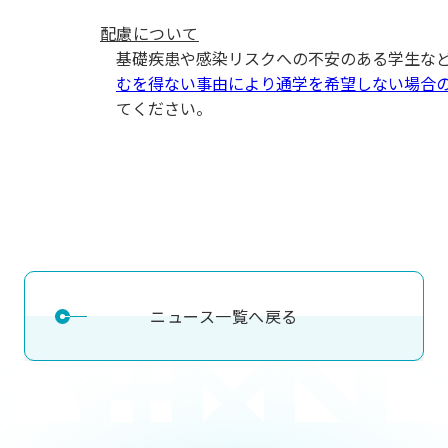
用化学
NU就職ナビ
キャンパス案内
学科／
学科／
科／情
日大理工の教育
総合型選抜
科／専
配慮について
専攻
専攻
報科学
一般選抜 N全学
インターンシップについて
攻
新たなタグライン、VIについて
基礎疾患や感染リスクへの不安のある学生など
帰国生選抜/外国人留学生選抜
専攻
一般選抜 A個別
むを得ない事由により通学を希望しない場合
入学者納入金
総合型選抜
てください。
物理学
量子理
数学科
地理学
令和9年度 入学者選抜日程
編入学試験（一
科／専
工学専
／専攻
専攻
攻
攻
短期大学部
日本大学短期大学部（理工学部併
設・船橋校舎）
行きたい学科を選べる
ニュース一覧へ戻る