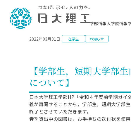
NEWS
学部情報
大学院情報
2022年03月31日
在学生
お知らせ
理工学部概要
大学院概要
理工学部学科情報
大学院・研究情報
学生生活
在学生用就職支援情報 ―セミナー・講座・
教育情報について（
入試情報・大学院の
学生生活施設案内
就職支援体制
相談等―
理念・教育目標
教育理念
入学者選抜募集人員
理工学研究所
学生食堂
交通シ
教育研究上の目
入試情報
情報教育研究セ
スポーツ施設（
就職支援体制
海洋建
土木工
建築学
学校推薦型選抜
個別相談コーナー
ステム
築工学
学科／
科／専
理工学部長からのメッセージ
研究科長メッセージ
令和8年度 出身校別合格者数
理工学研究所研究ジャーナル
サークル紹介
各学科の教育研
社会人大学院制
テクノプレース1
CSTギャラリー
公務員試験対策
型選抜（募集要
工学科
科／専
【学部生，短期大学部生
専攻
2028.3卒向け
攻
／専攻
攻
沿革
学位取得状況
一般選抜 N全学統一方式 第1期
理工学部学術講演会
学部内イベント
入学者受入方針
大学院の各種支
科学技術資料セ
八海山セミナー
教員採用試験対
一般選抜募集要
就職・キャリア形成プログラム
について】
リシー）
（CST MUSEU
理工学部データ
大学院進学のススメ
一般選抜 A個別方式
研究者情報
学部内施設情報
資格・検定
校友枠選抜
2027.3卒向け
日本大学理工学部の
まちづ
精密機
航空宇
プラズマ理工学
機械工
就職・キャリア形成プログラム
大学組織図
教育情報
くり工
一般選抜 C共通テスト利用方式
日本大学研究情報データベース
械工学
図書館
キャリアデザイ
宙工学
ニューストピッ
資格課程
日本大学理工学部HP「令和４年度前学期ガイ
学科／
学科／
第1期
科／専
測量実習センタ
科／専
公務員試験対策
義が再開することから，学部生，短期大学部生
専攻
自己点検・評価
留学生
海外からの研究訪問
防災情報
よくあるご質問
海外学術交流
専攻
攻
攻
一般選抜 C共通テスト利用方式
終了とさせていただきます。
教員採用試験支援
地域連携・地域貢献活動
海外学術交流
一般教育
第2期
春季貸出中の図書は，お手持ちの送付状を使用
入学試験出願前
就職対策情報冊子PDF版
応用情
日本大学大学院 特別講義
物質応
FD活動
等）
一般選抜 N全学統一方式 第2期
電気工
電子工
報工学