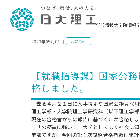
NEWS
学部情報
大学院情報
2023年05月01日
お知らせ
理工学部概要
大学院概要
理工学部学科情報
大学院・研究情報
学生生活
在学生用就職支援情報 ―セミナー・講座・
教育情報について（
入試情報・大学院の
学生生活施設案内
就職支援体制
相談等―
理念・教育目標
教育理念
入学者選抜募集人員
理工学研究所
学生食堂
交通シ
教育研究上の目
入試情報
情報教育研究セ
スポーツ施設（
就職支援体制
海洋建
土木工
建築学
学校推薦型選抜
個別相談コーナー
ステム
築工学
学科／
科／専
理工学部長からのメッセージ
研究科長メッセージ
令和8年度 出身校別合格者数
理工学研究所研究ジャーナル
サークル紹介
各学科の教育研
社会人大学院制
テクノプレース1
CSTギャラリー
公務員試験対策
型選抜（募集要
工学科
科／専
【就職指導課】国家公務
専攻
2028.3卒向け
攻
／専攻
攻
沿革
学位取得状況
一般選抜 N全学統一方式 第1期
理工学部学術講演会
学部内イベント
入学者受入方針
大学院の各種支
科学技術資料セ
八海山セミナー
教員採用試験対
一般選抜募集要
就職・キャリア形成プログラム
格しました。
リシー）
（CST MUSEU
理工学部データ
大学院進学のススメ
一般選抜 A個別方式
研究者情報
学部内施設情報
資格・検定
校友枠選抜
2027.3卒向け
日本大学理工学部の
まちづ
精密機
航空宇
プラズマ理工学
機械工
就職・キャリア形成プログラム
大学組織図
教育情報
くり工
一般選抜 C共通テスト利用方式
日本大学研究情報データベース
械工学
図書館
キャリアデザイ
宙工学
ニューストピッ
資格課程
去る４月２１日に人事院より国家公務員採用
学科／
学科／
第1期
科／専
測量実習センタ
科／専
公務員試験対策
理工学部・大学院理工学研究科（以下理工学部
専攻
自己点検・評価
留学生
海外からの研究訪問
防災情報
よくあるご質問
海外学術交流
専攻
攻
攻
一般選抜 C共通テスト利用方式
現在の合格者からの報告に基づく）が合格しま
教員採用試験支援
地域連携・地域貢献活動
海外学術交流
一般教育
第2期
「公務員に強い！」大学として広く社会に知
入学試験出願前
就職対策情報冊子PDF版
応用情
日本大学大学院 特別講義
学部ですが，今回の第１次試験合格者数は統計
物質応
FD活動
等）
一般選抜 N全学統一方式 第2期
電気工
電子工
報工学