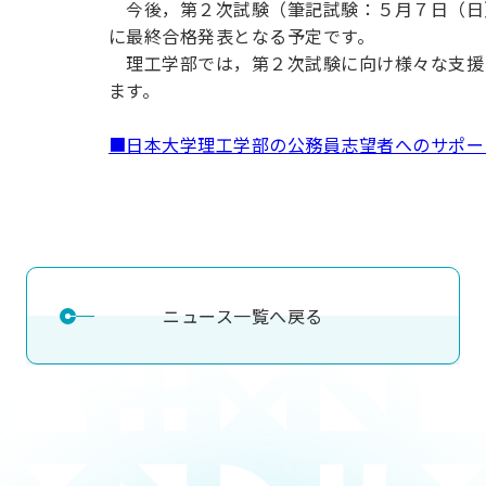
今後，第２次試験（筆記試験：５月７日（日
用化学
NU就職ナビ
キャンパス案内
学科／
学科／
科／情
日大理工の教育
総合型選抜
科／専
に最終合格発表となる予定です。
専攻
専攻
報科学
一般選抜 N全学
インターンシップについて
攻
新たなタグライン、VIについて
理工学部では，第２次試験に向け様々な支援
帰国生選抜/外国人留学生選抜
専攻
一般選抜 A個別
ます。
入学者納入金
総合型選抜
物理学
量子理
数学科
地理学
■日本大学理工学部の公務員志望者へのサポー
令和9年度 入学者選抜日程
編入学試験（一
科／専
工学専
／専攻
専攻
攻
攻
短期大学部
日本大学短期大学部（理工学部併
設・船橋校舎）
ニュース一覧へ戻る
行きたい学科を選べる