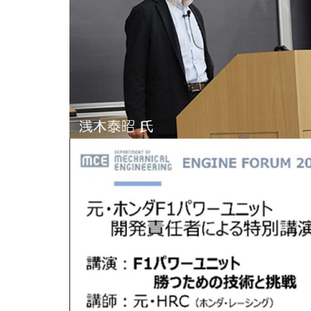
用化学
NU就職ナビ
キャンパス案内
学科／
学科／
科／情
日大理工の教育
総合型選抜
科／専
専攻
専攻
報科学
一般選抜 N全学
インターンシップについて
攻
新たなタグライン、VIについて
帰国生選抜/外国人留学生選抜
専攻
一般選抜 A個別
入学者納入金
総合型選抜
物理学
量子理
数学科
地理学
令和9年度 入学者選抜日程
編入学試験（一
科／専
工学専
／専攻
専攻
攻
攻
短期大学部
日本大学短期大学部（理工学部併
設・船橋校舎）
行きたい学科を選べる