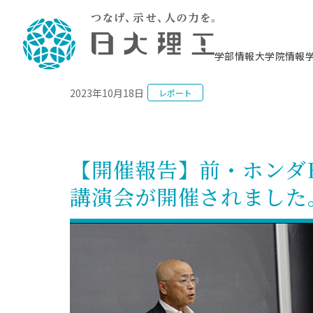
NEWS
学部情報
大学院情報
2023年10月18日
レポート
理工学部概要
大学院概要
理工学部学科情報
大学院・研究情報
学生生活
在学生用就職支援情報 ―セミナー・講座・
教育情報について（
入試情報・大学院の
学生生活施設案内
就職支援体制
相談等―
理念・教育目標
教育理念
入学者選抜募集人員
理工学研究所
学生食堂
交通シ
教育研究上の目
入試情報
情報教育研究セ
スポーツ施設（
就職支援体制
海洋建
土木工
建築学
学校推薦型選抜
個別相談コーナー
ステム
築工学
学科／
科／専
理工学部長からのメッセージ
研究科長メッセージ
令和8年度 出身校別合格者数
理工学研究所研究ジャーナル
サークル紹介
各学科の教育研
社会人大学院制
テクノプレース1
CSTギャラリー
公務員試験対策
型選抜（募集要
工学科
科／専
【開催報告】前・ホンダ
専攻
2028.3卒向け
攻
／専攻
攻
沿革
学位取得状況
一般選抜 N全学統一方式 第1期
理工学部学術講演会
学部内イベント
入学者受入方針
大学院の各種支
科学技術資料セ
八海山セミナー
教員採用試験対
一般選抜募集要
就職・キャリア形成プログラム
講演会が開催されました
リシー）
（CST MUSEU
理工学部データ
大学院進学のススメ
一般選抜 A個別方式
研究者情報
学部内施設情報
資格・検定
校友枠選抜
2027.3卒向け
日本大学理工学部の
まちづ
精密機
航空宇
プラズマ理工学
機械工
就職・キャリア形成プログラム
大学組織図
教育情報
くり工
一般選抜 C共通テスト利用方式
日本大学研究情報データベース
械工学
図書館
キャリアデザイ
宙工学
ニューストピッ
資格課程
学科／
学科／
第1期
科／専
測量実習センタ
科／専
公務員試験対策
専攻
自己点検・評価
留学生
海外からの研究訪問
防災情報
よくあるご質問
海外学術交流
専攻
攻
攻
一般選抜 C共通テスト利用方式
教員採用試験支援
地域連携・地域貢献活動
海外学術交流
一般教育
第2期
入学試験出願前
就職対策情報冊子PDF版
応用情
日本大学大学院 特別講義
物質応
FD活動
等）
一般選抜 N全学統一方式 第2期
電気工
電子工
報工学