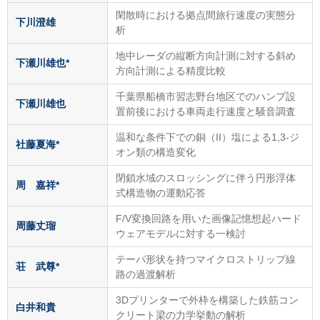
閑散時における拠点間旅行速度の実態分
下川澄雄
析
地中レーダの縦断方向計測に対する斜め
下瀬川雄也*
方向計測による精度比較
千葉県船橋市習志野台地区でのハンプ設
下瀬川雄也
置前後における車両走行速度と騒音調査
温和な条件下での銅（II）塩による1,3-ジ
社藤夏海*
オン類の構造変化
閉鎖水域のスロッシングに伴う円形浮体
周 嘉祥*
式構造物の運動応答
F/V変換回路を用いた画像記憶想起ハード
周藤丈瑠
ウェアモデルに対する一検討
テーパ形状を持つマイクロストリップ線
荘 武尊*
路の過渡解析
3Dプリンターで外枠を構築した鉄筋コン
白井和貴
クリート梁の力学挙動の解析