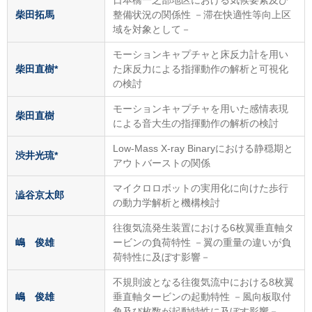
日本橋一之部地区における気候要素及び
柴田拓馬
整備状況の関係性 －滞在快適性等向上区
域を対象として－
モーションキャプチャと床反力計を用い
柴田直樹*
た床反力による指揮動作の解析と可視化
の検討
モーションキャプチャを用いた感情表現
柴田直樹
による音大生の指揮動作の解析の検討
Low-Mass X-ray Binaryにおける静穏期と
渋井光琉*
アウトバーストの関係
マイクロロボットの実用化に向けた歩行
澁谷京太郎
の動力学解析と機構検討
往復気流発生装置における6枚翼垂直軸タ
嶋 俊雄
ービンの負荷特性 －翼の重量の違いが負
荷特性に及ぼす影響－
不規則波となる往復気流中における8枚翼
嶋 俊雄
垂直軸タービンの起動特性 －風向板取付
角及び枚数が起動特性に及ぼす影響－