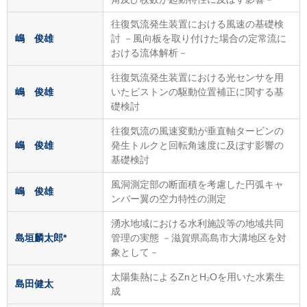
往復気流発生装置における風速の基礎検
嶋 俊雄
討 －風向板を取り付けた場合の定常流に
おける流体解析－
往復気流発生装置における光センサを用
嶋 俊雄
いたピストンの駆動位置補正に関する基
礎検討
往復気流の風速変動が垂直軸タービンの
嶋 俊雄
発生トルクと回転角速度に及ぼす影響の
基礎検討
風洞測定部の断面積を考慮した円弧キャ
嶋 俊雄
ンバー翼の空力特性の測定
湧水地域における水利施設等の地域共同
島垣麟太郎*
管理の実態 －滋賀県高島市大溝地区を対
象として－
太陽集熱によるZnとH₂Oを用いた水素生
島田健太
成