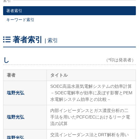
索引
著者索引
キーワード索引
著者索引
| 索引
し
（*印は発表者）
著者
タイトル
SOEC高温水蒸気電解システムの効率計算
塩野光弘
－SOEC電解率が効率に及ぼす影響とPEM
水電解システム効率との比較－
内部インピーダンスとガス濃度分析の二
塩野光弘
手法を用いたPCFC/ECにおけるリーク電
流の試算
交流インピーダンス法とDRT解析を用い
塩野光弘