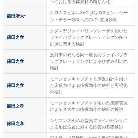
下における固体燃料の粉じん化－
クロムスピネルZnCr
O
のスピン・ヤー
2
4
篠田靖大*
ン・テラー効果へのCr/Fe置換効果
シグマ型ファイバリングレーザを用いた
篠田之孝
ファイバブラッググレーティングの多点
計測に関する検討
反射率の異なる同一波長のファイバブラ
篠田之孝
ッググレーティングによるひずみ測定の
検討
モーションキャプチャと床反力計を用い
篠田之孝
た床反力による指揮動作の解析と可視化
の検討
モーションキャプチャを用いた感情表現
篠田之孝
による音大生の指揮動作の解析の検討
シリコン埋め込み型光ファイバセンサに
篠田之孝
よる加圧位置に対する応答の基礎検討