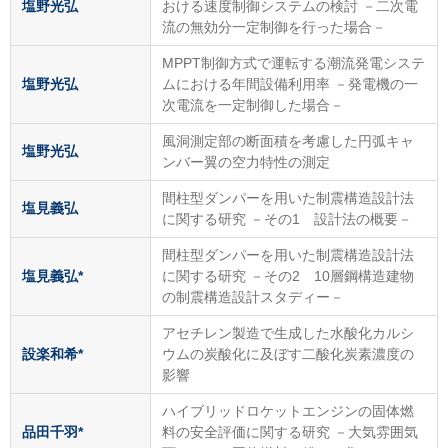
塩野光弘
おける速度制御システムの検討 －二次電
流の無効分一定制御を行った場合－
MPPT制御方式で運転する潮流発電システ
塩野光弘
ムにおける年間設備利用率 －発電機の一
次電流を一定制御した場合－
風洞測定部の断面積を考慮した円弧キャ
塩野光弘
ンバー翼の空力特性の測定
間柱型ダンパーを用いた制震構造設計法
塩見義弘
に関する研究 －その1 設計法の概要－
間柱型ダンパーを用いた制震構造設計法
塩見義弘*
に関する研究 －その2 10層鋼構造建物
の制震構造設計スタディー－
アセチレン製造で生成した水酸化カルシ
設楽和希*
ウムの炭酸化に及ぼす二酸化炭素濃度の
影響
ハイブリッドロケットエンジンの固体燃
品田千羽*
料の安全評価に関する研究 －大気雰囲気