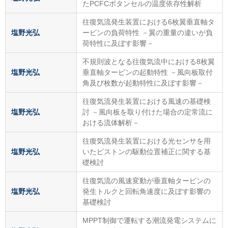
たPCFCボタンセルの温度依存性解析
往復気流発生装置における6枚翼垂直軸タ
塩野光弘
ービンの負荷特性 －翼の重量の違いが負
荷特性に及ぼす影響－
不規則波となる往復気流中における8枚翼
塩野光弘
垂直軸タービンの起動特性 －風向板取付
角及び枚数が起動特性に及ぼす影響－
往復気流発生装置における風速の基礎検
塩野光弘
討 －風向板を取り付けた場合の定常流に
おける流体解析－
往復気流発生装置における光センサを用
塩野光弘
いたピストンの駆動位置補正に関する基
礎検討
往復気流の風速変動が垂直軸タービンの
塩野光弘
発生トルクと回転角速度に及ぼす影響の
基礎検討
MPPT制御で運転する潮流発電システムに