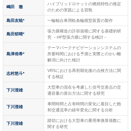
ハイブリッドロケットの燃焼特性の推定
嶋田 徹
のための実践による習熟
島田友暁*
一輪軸台車用軌条輪模型装置の製作
張力膜構造の許容規模に関する基礎的研
島田郁晴*
究 －HP型張力膜に関する検討－
テーマパークナビゲーションシステムの
島津侑希*
所要時間における予測と実際とのかい離
解消に向けた検討
VRSにおける再初期化後の点検方法に関
志村悠斗*
する検証
大型車の混在を考慮した信号交差点の交
下川澄雄
通容量の算出方法に関する研究
車間時間と占有時間の変化に着目した飽
下川澄雄
和交通流率の経年変化に関する分析
踏切における大型車の乗用車換算係数に
下川澄雄
関する研究